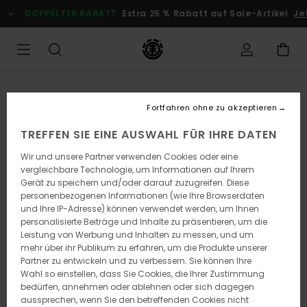
Direkt
DOPPELTER RABATT
Extra 25 % Rabatt auf Sale-Artikel
Jetz
zur
Produktinformation
springen
Fortfahren ohne zu akzeptieren
TREFFEN SIE EINE AUSWAHL FÜR IHRE DATEN
Wir und unsere Partner verwenden Cookies oder eine
vergleichbare Technologie, um Informationen auf Ihrem
Gerät zu speichern und/oder darauf zuzugreifen. Diese
personenbezogenen Informationen (wie Ihre Browserdaten
und Ihre IP-Adresse) können verwendet werden, um Ihnen
personalisierte Beiträge und Inhalte zu präsentieren, um die
Leistung von Werbung und Inhalten zu messen, und um
mehr über ihr Publikum zu erfahren, um die Produkte unserer
Partner zu entwickeln und zu verbessern. Sie können Ihre
Wahl so einstellen, dass Sie Cookies, die Ihrer Zustimmung
bedürfen, annehmen oder ablehnen oder sich dagegen
aussprechen, wenn Sie den betreffenden Cookies nicht