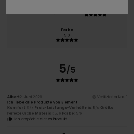
Größe
Material
5.0
Zu klein
Zu groß
Farbe
5.0
5
/5
Albert
2. Juni 2026
Verifizierter Kauf
Ich liebe alle Produkte von Element
Komfort
: 5
Preis-Leistungs-Verhältnis
: 5
Größe
:
/5
/5
Perfekte Größe
Material
: 5
Farbe
: 5
/5
/5
Ich empfehle dieses Produkt