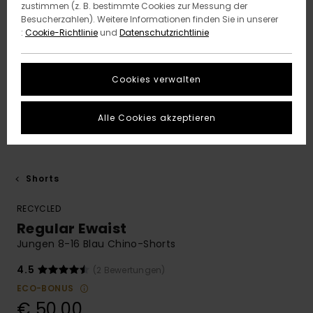
zustimmen (z. B. bestimmte Cookies zur Messung der
Besucherzahlen). Weitere Informationen finden Sie in unserer
:
Cookie-Richtlinie
und
Datenschutzrichtlinie
Cookies verwalten
Alle Cookies akzeptieren
Shorts
RECYCLED
Regular Ewaist
Jungen 8-16 Blau Chino-Shorts
4.5
(2 Bewertungen)
ECO-BONUS
€ 50,00