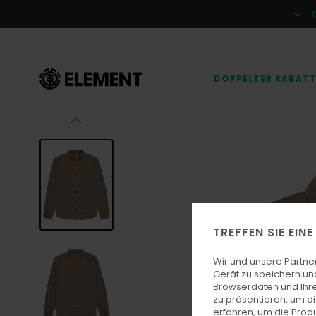
Direkt
zur
Produktinformation
springen
DOPPELTER RABAT
TREFFEN SIE EIN
Wir und unsere Partne
Gerät zu speichern un
Browserdaten und Ihre
zu präsentieren, um d
erfahren, um die Produ