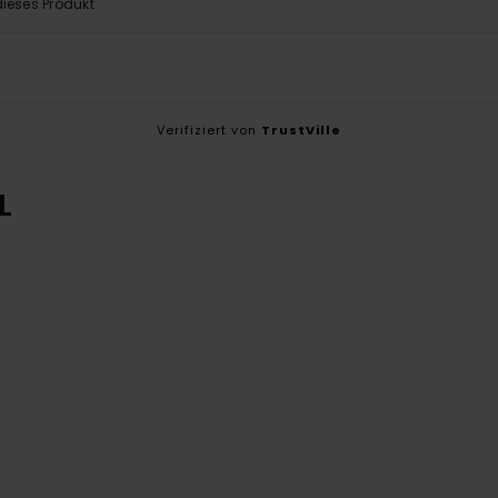
ieses Produkt
Verifiziert von
TrustVille
L