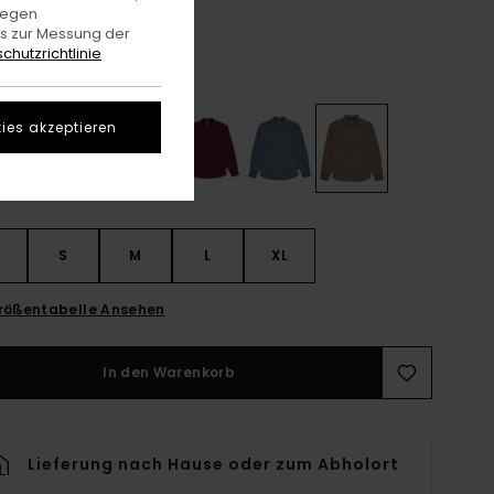
gegen
LTER RABATT EXTRA 25 %
es zur Messung der
chutzrichtlinie
Caribou
e
ies akzeptieren
S
S
M
L
XL
rößentabelle Ansehen
In den Warenkorb
Lieferung nach Hause oder zum Abholort