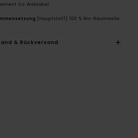
lement Co Weblabel
ammensetzung
[Hauptstoff] 100 % Bio-Baumwolle
sand & Rückversand