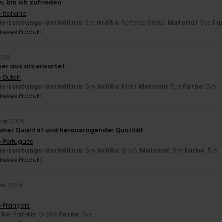
n, bin ich zufrieden
 Italiano
is-Leistungs-Verhältnis
: 3
Größe
: Perfekte Größe
Material
: 5
Fa
/5
/5
ieses Produkt
2026
ner aus als erwartet.
- Dutch
is-Leistungs-Verhältnis
: 5
Größe
: Klein
Material
: 5
Farbe
: 5
/5
/5
/5
ieses Produkt
ber 2025
hoher Qualität und herausragender Qualität
- Português
is-Leistungs-Verhältnis
: 5
Größe
: Groß
Material
: 5
Farbe
: 5
/5
/5
/5
ieses Produkt
er 2025
- Français
öße
: Perfekte Größe
Farbe
: 5
/5