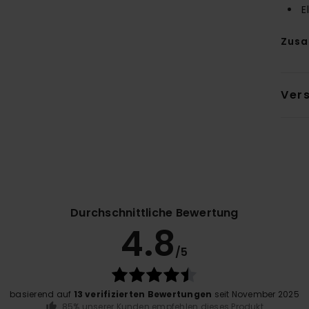
E
Zus
Ver
Durchschnittliche Bewertung
4.8
/5
basierend auf
13 verifizierten Bewertungen
seit November 2025
85% unserer Kunden empfehlen dieses Produkt