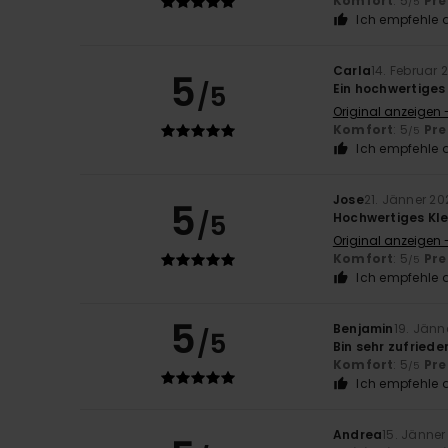
Komfort
: 5
Pre
/5
Ich empfehle d
Carla
14. Februar 
5
/5
Ein hochwertiges
Original anzeigen 
Komfort
: 5
Pre
/5
Ich empfehle d
Jose
21. Jänner 20
5
/5
Hochwertiges Kl
Original anzeigen 
Komfort
: 5
Pre
/5
Ich empfehle d
5
Benjamin
19. Jänn
/5
Bin sehr zufriede
Komfort
: 5
Pre
/5
Ich empfehle d
Andrea
15. Jänner