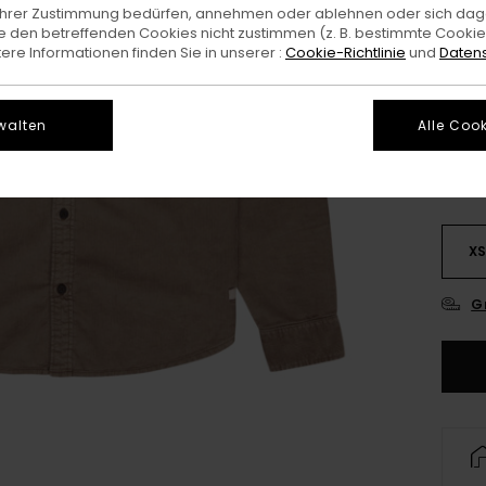
e Ihrer Zustimmung bedürfen, annehmen oder ablehnen oder sich da
DOPPE
 den betreffenden Cookies nicht zustimmen (z. B. bestimmte Cooki
re Informationen finden Sie in unserer :
Cookie-Richtlinie
und
Datens
Farb
walten
Alle Cook
X
G