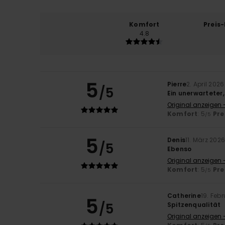
Komfort
Preis
4.8
5
Pierre
2. April 2026
/5
Ein unerwarteter
Original anzeigen 
Komfort
: 5
Pre
/5
5
Denis
11. März 202
/5
Ebenso
Original anzeigen 
Komfort
: 5
Pre
/5
Catherine
19. Feb
5
/5
Spitzenqualität
Original anzeigen 