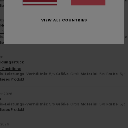
is-Leistungs-Verhältnis
: 5
Größe
: Perfekte Größe
Material
: 5
Fa
/5
/5
ieses Produkt
VIEW ALL COUNTRIES
2026
 Hemd aus Cord. Schöne Farbe.
- English
is-Leistungs-Verhältnis
: 5
Größe
: Perfekte Größe
Material
: 5
Fa
/5
/5
ieses Produkt
26
eidungsstück
- Castellano
is-Leistungs-Verhältnis
: 5
Größe
: Groß
Material
: 5
Farbe
: 5
/5
/5
/5
ieses Produkt
er 2026
n
is-Leistungs-Verhältnis
: 5
Größe
: Groß
Material
: 5
Farbe
: 5
/5
/5
/5
ieses Produkt
 2026