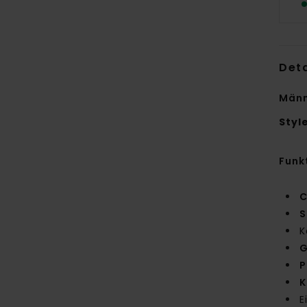
Deta
Männ
Styl
Funk
C
S
K
G
P
K
E