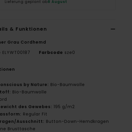
Lieferung geplant ab
8 August
ils & Funktionen
er Grau Cordhemd
e
ELYWT00187
Farbcode
sze0
tionen
onscious by Nature:
Bio-Baumwolle
toff:
Bio-Baumwolle
ord
ewicht des Gewebes:
195 g/m2
assform:
Regular Fit
ragen/Ausschnitt:
Button-Down-Hemdkragen
ine Brusttasche