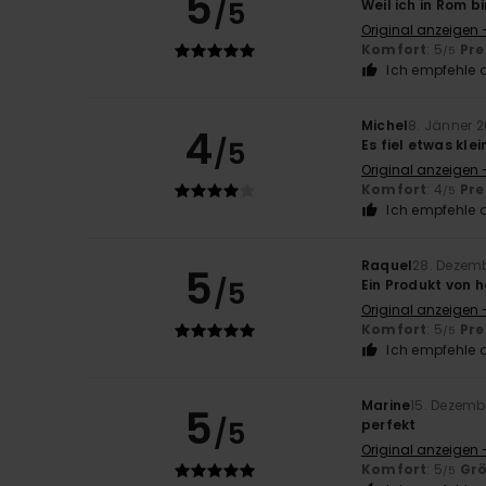
5
/5
Weil ich in Rom bi
Original anzeigen -
Komfort
: 5
Pre
/5
Ich empfehle d
Michel
8. Jänner 
4
/5
Es fiel etwas klei
Original anzeigen 
Komfort
: 4
Pre
/5
Ich empfehle d
Raquel
28. Dezem
5
/5
Ein Produkt von 
Original anzeigen 
Komfort
: 5
Pre
/5
Ich empfehle d
Marine
15. Dezemb
5
/5
perfekt
Original anzeigen 
Komfort
: 5
Gr
/5