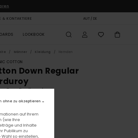
aren
E & KONTAKTIERE
GESCHENKKARTE
AUT / DE
SHOPS
BOARDS
LOOKBOOK
eite
Männer
Kleidung
Hemden
IC COTTON
tton Down Regular
rduroy
er Grau Cordhemd
(13 Bewertungen)
n ohne zu akzeptieren
BONUS
rmationen auf Ihrem
00
55%
 (wie Ihre
8,25
iträge und Inhalte
hr Publikum zu
 Wahl so einstellen,