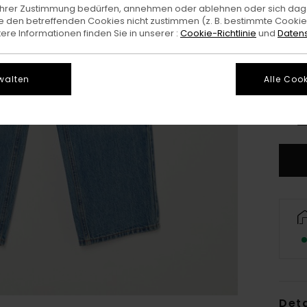
e Ihrer Zustimmung bedürfen, annehmen oder ablehnen oder sich da
 den betreffenden Cookies nicht zustimmen (z. B. bestimmte Cooki
re Informationen finden Sie in unserer :
Cookie-Richtlinie
und
Datens
walten
Alle Cook
XS/
G
Deta