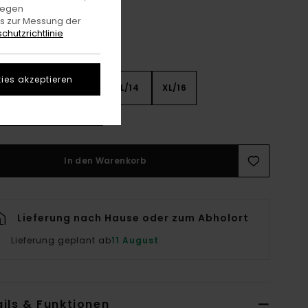
gegen
es zur Messung der
chutzrichtlinie
ies akzeptieren
8
S/10
M/12
L/14
XL/16
rößentabelle Ansehen
In den Warenkorb
Lieferung nach Hause oder zum Abholort
Lieferung geplant ab
11 August
ils & Funktionen