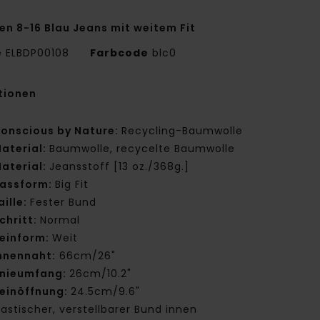
en 8-16 Blau Jeans mit weitem Fit
e
ELBDP00108
Farbcode
blc0
tionen
onscious by Nature:
Recycling-Baumwolle
aterial:
Baumwolle, recycelte Baumwolle
aterial:
Jeansstoff [13 oz./368g.]
assform:
Big Fit
aille:
Fester Bund
chritt:
Normal
einform:
Weit
nnennaht:
66cm/26"
nieumfang:
26cm/10.2"
einöffnung:
24.5cm/9.6"
lastischer, verstellbarer Bund innen