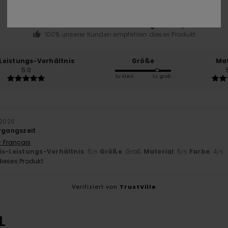
basierend auf
1 verifizierten Bewertungen
seit April 2026
100% unserer Kunden empfehlen dieses Produkt
-Leistungs-Verhältnis
Größe
Mat
5.0
Zu klein
Zu groß
l 2026
ergangszeit
- Français
is-Leistungs-Verhältnis
: 5
Größe
: Groß
Material
: 5
Farbe
: 4
/5
/5
/5
ieses Produkt
Verifiziert von
TrustVille
L