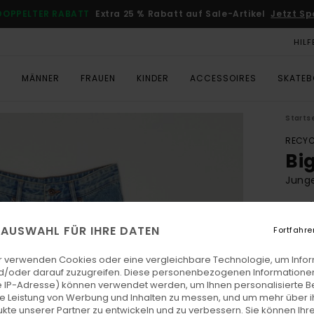
DOPPELTER RABATT
Extra 25 % Rabatt auf Sale-Artikel
Jetzt Sp
HILF
T
MÄNNER
FRAUEN
KINDER
ACCESSOIRES
SKATE
Starts
RECYC
Bi
Junge
5.0
ECO-
E AUSWAHL FÜR IHRE DATEN
Fortfahre
€ 7
r verwenden Cookies oder eine vergleichbare Technologie, um Info
d/oder darauf zuzugreifen. Diese personenbezogenen Informationen
 IP-Adresse) können verwendet werden, um Ihnen personalisierte Be
Farb
ie Leistung von Werbung und Inhalten zu messen, und um mehr über i
kte unserer Partner zu entwickeln und zu verbessern. Sie können Ihre