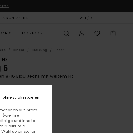
aren
E & KONTAKTIERE
GESCHENKKARTE
AUT / DE
SHOPS
BOARDS
LOOKBOOK
eite
Kinder
Kleidung
Hosen
LED
g 5
n 8-16 Blau Jeans mit weitem Fit
(1 Bewertungen)
BONUS
n ohne zu akzeptieren
0,00
rmationen auf Ihrem
 (wie Ihre
iträge und Inhalte
Worn Indigo
e
hr Publikum zu
 Wahl so einstellen,