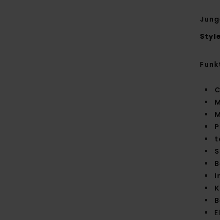
Jung
Styl
Funk
C
M
M
P
t
S
B
I
K
B
E