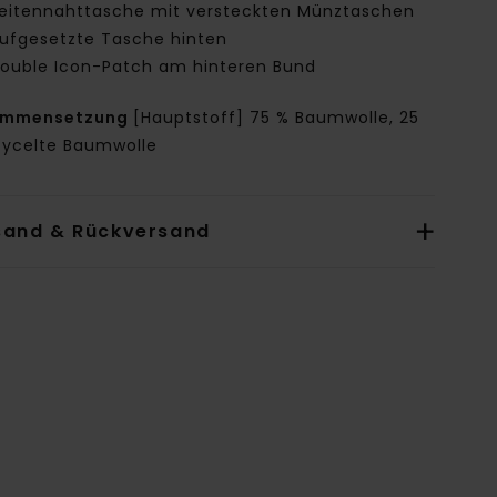
eitennahttasche mit versteckten Münztaschen
ufgesetzte Tasche hinten
ouble Icon-Patch am hinteren Bund
ammensetzung
[Hauptstoff] 75 % Baumwolle, 25
cycelte Baumwolle
sand & Rückversand