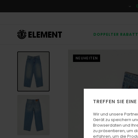
Direkt
zur
Produktinformation
springen
DOPPELTER RABAT
NEUHEITEN
TREFFEN SIE EIN
Wir und unsere Partne
Gerät zu speichern un
Browserdaten und Ihre
zu präsentieren, um d
erfahren, um die Produ