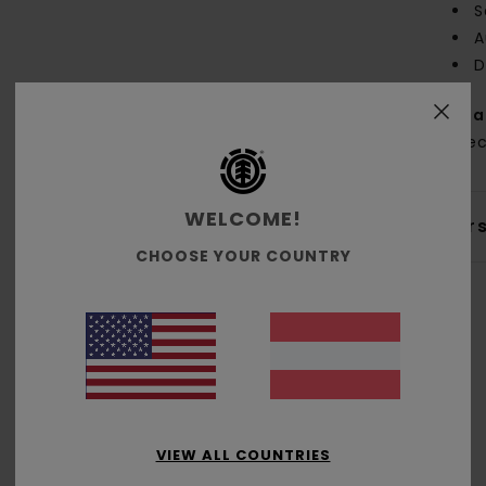
S
A
D
Zus
% re
WELCOME!
Ver
CHOOSE YOUR COUNTRY
Durchschnittliche Bewertung
5.0
VIEW ALL COUNTRIES
/5