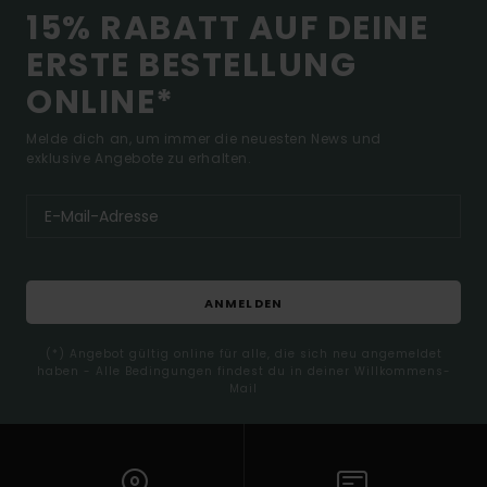
15% RABATT AUF DEINE
ERSTE BESTELLUNG
ONLINE*
Melde dich an, um immer die neuesten News und
exklusive Angebote zu erhalten.
ANMELDEN
(*) Angebot gültig online für alle, die sich neu angemeldet
haben - Alle Bedingungen findest du in deiner Willkommens-
Mail