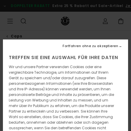
Direkt
DOPPELTER RABATT
Extra 25 % Rabatt auf Sale-Artikel
Jetz
zur
Produktinformation
springen
Caps
Fortfahren ohne zu akzeptieren
TREFFEN SIE EINE AUSWAHL FÜR IHRE DATEN
Wir und unsere Partner verwenden Cookies oder eine
vergleichbare Technologie, um Informationen auf Ihrem
Gerät zu speichern und/oder darauf zuzugreifen. Diese
personenbezogenen Informationen (wie Ihre Browserdaten
und Ihre IP-Adresse) können verwendet werden, um Ihnen
personalisierte Beiträge und Inhalte zu präsentieren, um die
Leistung von Werbung und Inhalten zu messen, und um
mehr über ihr Publikum zu erfahren, um die Produkte unserer
Partner zu entwickeln und zu verbessern. Sie können Ihre
Wahl so einstellen, dass Sie Cookies, die Ihrer Zustimmung
bedürfen, annehmen oder ablehnen oder sich dagegen
aussprechen, wenn Sie den betreffenden Cookies nicht