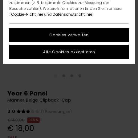
zustimmen (z. B. bestimmte Cookies zur Messung der
Besucherzahlen). Weitere Informationen finden Sie in unserer
:
Cookie-Richtlinie
und
Datenschutzrichtlinie
Cookies verwalten
Alle Cookies akzeptieren
Year 6 Panel
Männer Beige Clipback-Cap
3.0
(1 Bewertungen)
€ 40,00
55%
€ 18,00
SALE