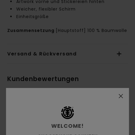
Artwork vorne und Stickereien hinten
Weicher, flexibler Schirm
Einheitsgröße
Zusammensetzung
[Hauptstoff] 100 % Baumwolle
Versand & Rückversand
Kundenbewertungen
Durchschnittliche Bewertung
3.0
/5
WELCOME!