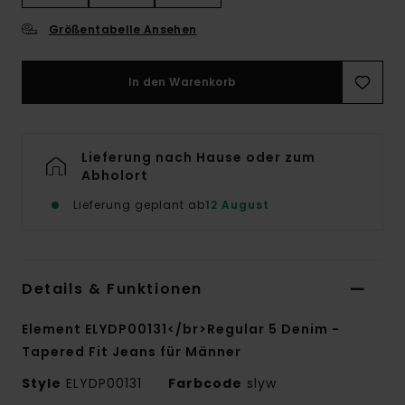
Größentabelle Ansehen
In den Warenkorb
Lieferung nach Hause oder zum
Abholort
Lieferung geplant ab
12 August
Details & Funktionen
Element ELYDP00131</br>Regular 5 Denim -
Tapered Fit Jeans für Männer
Style
ELYDP00131
Farbcode
slyw