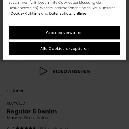
zustimmen (z. B. bestimmte Cookies zur Messung der
Besucherzahlen). Weitere Informationen finden Sie in unserer
:
Cookie-Richtlinie
und
Datenschutzrichtlinie
Cookies verwalten
Alle Cookies akzeptieren
VIDEO ANSEHEN
Jeans
RECYCLED
Regular 5 Denim
Männer Grau Jeans
4.7
(15 Bewertungen)