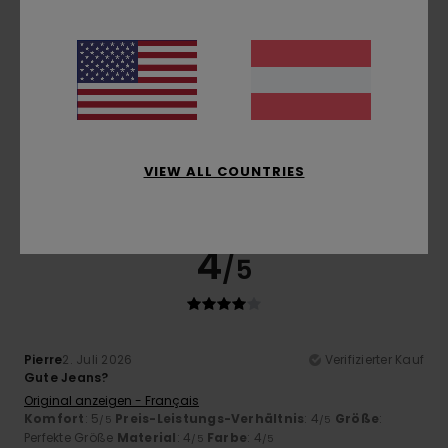
5
/5
Anne Jerome
5. Juli 2026
Verifizierter Kauf
Preis-Leistungs-Verhältnis im Schlussverkauf
Original anzeigen - Français
VIEW ALL COUNTRIES
Komfort
: 5
Preis-Leistungs-Verhältnis
: 4
Größe
:
/5
/5
Perfekte Größe
Material
: 5
Farbe
: 5
/5
/5
4
/5
Pierre
2. Juli 2026
Verifizierter Kauf
Gute Jeans?
Original anzeigen - Français
Komfort
: 5
Preis-Leistungs-Verhältnis
: 4
Größe
:
/5
/5
Perfekte Größe
Material
: 4
Farbe
: 4
/5
/5