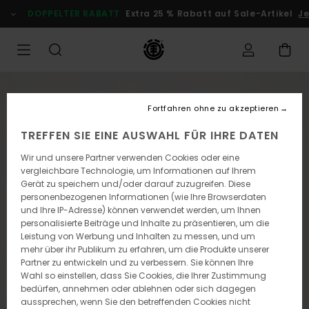
Direkt
DOPPELTER RABATT
Extra 25 % Rabatt auf Sale-Artikel
Je
zur
Produktinformation
springen
Fortfahren ohne zu akzeptieren
TREFFEN SIE EINE AUSWAHL FÜR IHRE DATEN
Wir und unsere Partner verwenden Cookies oder eine
vergleichbare Technologie, um Informationen auf Ihrem
Gerät zu speichern und/oder darauf zuzugreifen. Diese
personenbezogenen Informationen (wie Ihre Browserdaten
und Ihre IP-Adresse) können verwendet werden, um Ihnen
personalisierte Beiträge und Inhalte zu präsentieren, um die
Leistung von Werbung und Inhalten zu messen, und um
mehr über ihr Publikum zu erfahren, um die Produkte unserer
Partner zu entwickeln und zu verbessern. Sie können Ihre
Wahl so einstellen, dass Sie Cookies, die Ihrer Zustimmung
bedürfen, annehmen oder ablehnen oder sich dagegen
aussprechen, wenn Sie den betreffenden Cookies nicht