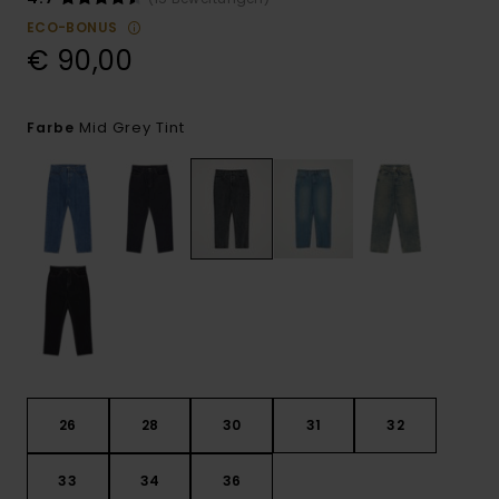
ECO-BONUS
€ 90,00
Mid Grey Tint
Farbe
26
28
30
31
32
33
34
36