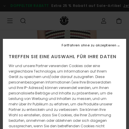
Direkt
DOPPELTER RABATT
Extra 25 % Rabatt auf Sale-Artikel
Jetz
zur
Produktinformation
springen
Fortfahren ohne zu akzeptieren
TREFFEN SIE EINE AUSWAHL FÜR IHRE DATEN
Wir und unsere Partner verwenden Cookies oder eine
vergleichbare Technologie, um Informationen auf Ihrem
Gerät zu speichern und/oder darauf zuzugreifen. Diese
personenbezogenen Informationen (wie Ihre Browserdaten
und Ihre IP-Adresse) können verwendet werden, um Ihnen
personalisierte Beiträge und Inhalte zu präsentieren, um die
Leistung von Werbung und Inhalten zu messen, und um
mehr über ihr Publikum zu erfahren, um die Produkte unserer
Partner zu entwickeln und zu verbessern. Sie können Ihre
Wahl so einstellen, dass Sie Cookies, die Ihrer Zustimmung
bedürfen, annehmen oder ablehnen oder sich dagegen
aussprechen, wenn Sie den betreffenden Cookies nicht