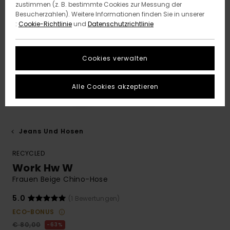
zustimmen (z. B. bestimmte Cookies zur Messung der
Besucherzahlen). Weitere Informationen finden Sie in unserer
:
Cookie-Richtlinie
und
Datenschutzrichtlinie
Cookies verwalten
Alle Cookies akzeptieren
Jeans Und Hosen
RECYCLED
Work Hw W
Frauen Beige Chino-Hose
5.0
(1 Bewertungen)
ECO-BONUS
€ 80,00
63%