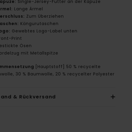
apuze:
Single-Jersey-Futter an der Kapuze
rmel:
Lange Ärmel
erschluss:
Zum Überziehen
aschen:
Kängurutaschen
ogo:
Gewebtes Logo-Label unten
ront-Print
estickte Ösen
ordelzug mit Metallspitze
ammensetzung
[Hauptstoff] 50 % recycelte
wolle, 30 % Baumwolle, 20 % recycelter Polyester
sand & Rückversand