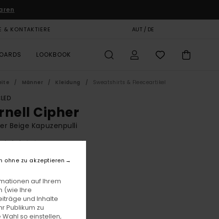
aren
E & KONTAKTIERE
GESCHENKKARTE
AUT / DE
SHOPS
BOARDS
LOOKBOOK
eite
Männer
Kleidung
Sweatshirts & Fleeceartikel
LED
rnell Cipher
r Beige Kapuzenpulli
(4 Bewertungen)
BONUS
n ohne zu akzeptieren
00
63%
1,87
rmationen auf Ihrem
 (wie Ihre
iträge und Inhalte
hr Publikum zu
LTER RABATT EXTRA 25 %
 Wahl so einstellen,