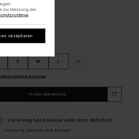
gegen
es zur Messung der
Aluminum
e
chutzrichtlinie
ies akzeptieren
S
S
M
L
XL
rößentabelle Ansehen
In den Warenkorb
Lieferung nach Hause oder zum Abholort
Lieferung geplant ab
8 August