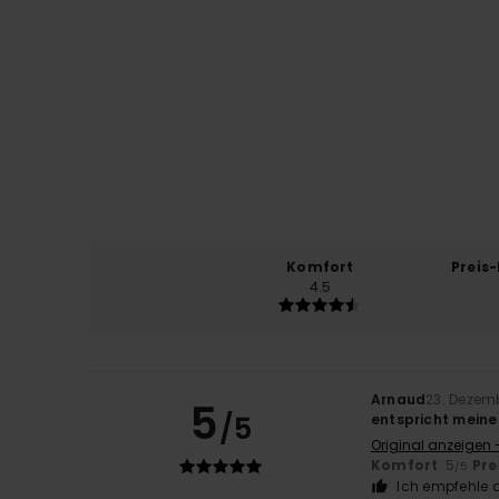
Komfort
Preis
4.5
Arnaud
23. Dezem
5
/5
entspricht mein
Original anzeigen 
Komfort
: 5
Pre
/5
Ich empfehle d