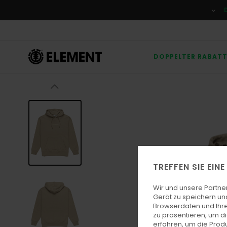
Direkt
zur
Produktinformation
springen
DOPPELTER RABAT
TREFFEN SIE EIN
Wir und unsere Partne
Gerät zu speichern un
Browserdaten und Ihre
zu präsentieren, um d
erfahren, um die Produ