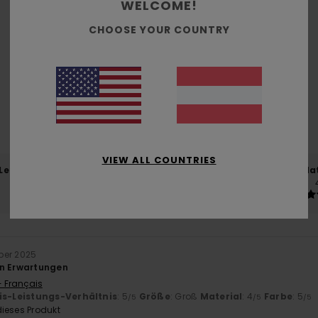
WELCOME!
CHOOSE YOUR COUNTRY
Durchschnittliche Bewertung
4.8
/5
basierend auf
4 verifizierten Bewertungen
seit Dezember 2025
100% unserer Kunden empfehlen dieses Produkt
VIEW ALL COUNTRIES
-Leistungs-Verhältnis
Größe
Mat
4.8
Zu klein
Zu groß
ber 2025
en Erwartungen
- Français
is-Leistungs-Verhältnis
: 5
Größe
: Groß
Material
: 4
Farbe
: 5
/5
/5
/5
ieses Produkt