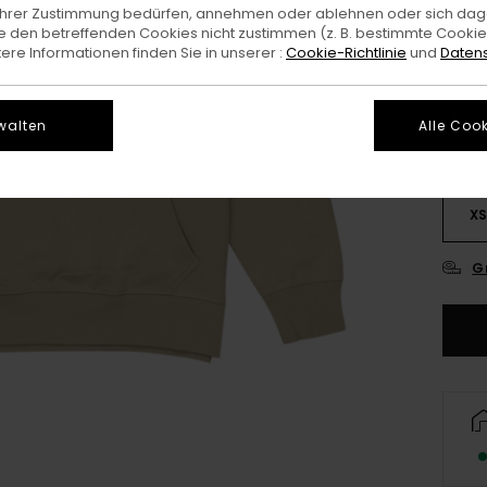
e Ihrer Zustimmung bedürfen, annehmen oder ablehnen oder sich da
 den betreffenden Cookies nicht zustimmen (z. B. bestimmte Cooki
Farb
re Informationen finden Sie in unserer :
Cookie-Richtlinie
und
Datens
walten
Alle Cook
X
G