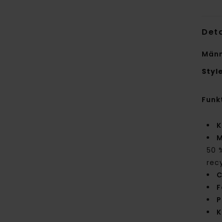
Deta
Männ
Styl
Funk
K
M
50 
rec
C
F
P
K