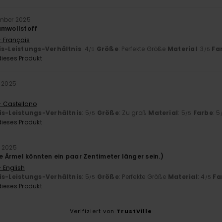
ember 2025
umwollstoff
- Français
is-Leistungs-Verhältnis
: 4
Größe
: Perfekte Größe
Material
: 3
Fa
/5
/5
ieses Produkt
 2025
- Castellano
is-Leistungs-Verhältnis
: 5
Größe
: Zu groß
Material
: 5
Farbe
: 5
/5
/5
ieses Produkt
 2025
ie Ärmel könnten ein paar Zentimeter länger sein.)
- English
is-Leistungs-Verhältnis
: 5
Größe
: Perfekte Größe
Material
: 4
Fa
/5
/5
ieses Produkt
Verifiziert von
TrustVille