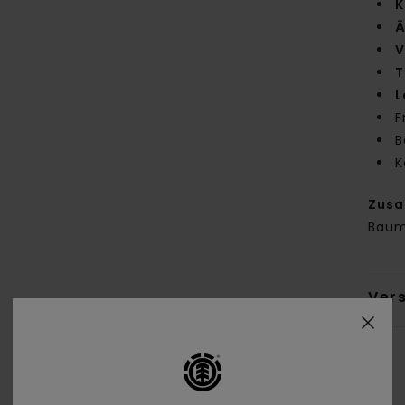
K
Ä
V
T
L
F
B
K
Zus
Baum
Ver