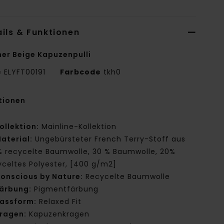
ils & Funktionen
er Beige Kapuzenpulli
e
ELYFT00191
Farbcode
tkh0
tionen
ollektion:
Mainline-Kollektion
aterial:
Ungebürsteter French Terry-Stoff aus
% recycelte Baumwolle, 30 % Baumwolle, 20%
yceltes Polyester, [400 g/m2]
onscious by Nature:
Recycelte Baumwolle
ärbung:
Pigmentfärbung
assform:
Relaxed Fit
ragen:
Kapuzenkragen