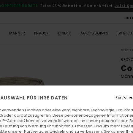
DOPPELTER RABATT
Extra 25 % Rabatt auf Sale-Artikel
Jetzt Sp
HILF
T
MÄNNER
FRAUEN
KINDER
ACCESSOIRES
SKATE
Starts
RECYC
Co
Männe
4.8
ECO-
E AUSWAHL FÜR IHRE DATEN
Fortfahre
€ 85,
€ 3
r verwenden Cookies oder eine vergleichbare Technologie, um Info
d/oder darauf zuzugreifen. Diese personenbezogenen Informationen
SALE
 IP-Adresse) können verwendet werden, um Ihnen personalisierte Be
ie Leistung von Werbung und Inhalten zu messen, und um mehr über i
DOPPE
kte unserer Partner zu entwickeln und zu verbessern. Sie können Ihre