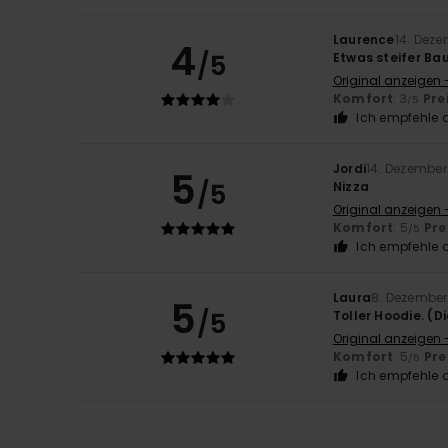
Laurence
14. Dez
4
/5
Etwas steifer Ba
Original anzeigen 
Komfort
: 3
Pre
/5
Ich empfehle d
Jordi
14. Dezember
5
/5
Nizza
Original anzeigen 
Komfort
: 5
Pre
/5
Ich empfehle d
Laura
8. Dezember
5
/5
Toller Hoodie. (D
Original anzeigen 
Komfort
: 5
Pre
/5
Ich empfehle d