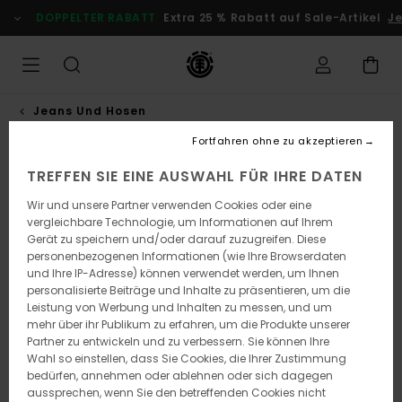
Direkt
DOPPELTER RABATT
Extra 25 % Rabatt auf Sale-Artikel
Jetz
zur
Produktinformation
springen
Jeans Und Hosen
Fortfahren ohne zu akzeptieren
TREFFEN SIE EINE AUSWAHL FÜR IHRE DATEN
Wir und unsere Partner verwenden Cookies oder eine
vergleichbare Technologie, um Informationen auf Ihrem
Gerät zu speichern und/oder darauf zuzugreifen. Diese
personenbezogenen Informationen (wie Ihre Browserdaten
und Ihre IP-Adresse) können verwendet werden, um Ihnen
personalisierte Beiträge und Inhalte zu präsentieren, um die
Leistung von Werbung und Inhalten zu messen, und um
mehr über ihr Publikum zu erfahren, um die Produkte unserer
Partner zu entwickeln und zu verbessern. Sie können Ihre
Wahl so einstellen, dass Sie Cookies, die Ihrer Zustimmung
bedürfen, annehmen oder ablehnen oder sich dagegen
aussprechen, wenn Sie den betreffenden Cookies nicht