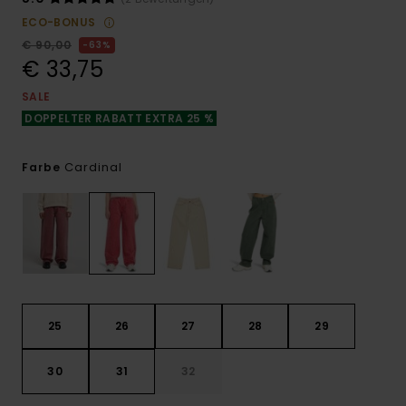
ECO-BONUS
€ 90,00
63%
€ 33,75
SALE
DOPPELTER RABATT EXTRA 25 %
Cardinal
Farbe
25
26
27
28
29
30
31
32