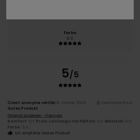
Größe
Material
5.0
Zu klein
Zu groß
Farbe
5.0
5
/5
Client anonyme vérifié
28. Jänner 2026
Verifizierter Kauf
Gutes Produkt
Original anzeigen - Français
Komfort
: 5
Preis-Leistungs-Verhältnis
: 5
Material
: 5
/5
/5
/5
Farbe
: 5
/5
Ich empfehle dieses Produkt