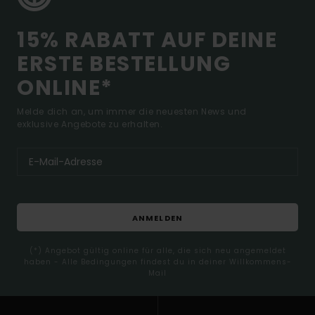
15% RABATT AUF DEINE
ERSTE BESTELLUNG
ONLINE*
Melde dich an, um immer die neuesten News und
exklusive Angebote zu erhalten.
ANMELDEN
(*) Angebot gültig online für alle, die sich neu angemeldet
haben - Alle Bedingungen findest du in deiner Willkommens-
Mail