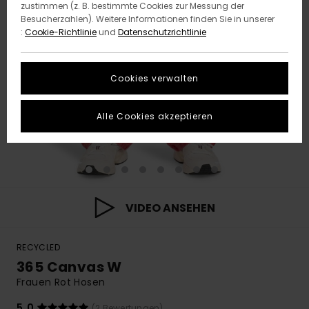
zustimmen (z. B. bestimmte Cookies zur Messung der
Besucherzahlen). Weitere Informationen finden Sie in unserer
:
Cookie-Richtlinie
und
Datenschutzrichtlinie
Cookies verwalten
Alle Cookies akzeptieren
VIDEO ANSEHEN
RECYCLED
365 Canvas W
Frauen Rot Hosen
5.0
(2 Bewertungen)