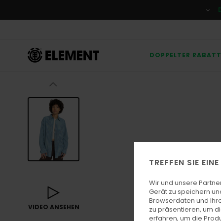
Direkt
zur
Produktinformation
springen
DOPPELTER RABAT
TREFFEN SIE EIN
Wir und unsere Partne
Gerät zu speichern un
Browserdaten und Ihre
VIDEO ANSEHEN
zu präsentieren, um d
erfahren, um die Produ