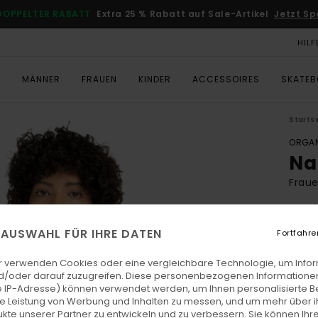
DOPPELTER RABATT
Extra 25 % Rabatt auf Sale-Artikel
Jetzt Sp
HILF
T
MÄNNER
FRAUEN
KINDER
ACCESSOIRES
SKATE
Starts
ORGAN
Na
Frau
5.0
ECO-
E AUSWAHL FÜR IHRE DATEN
Fortfahre
€ 85,
€ 3
r verwenden Cookies oder eine vergleichbare Technologie, um Info
d/oder darauf zuzugreifen. Diese personenbezogenen Informationen
SALE
 IP-Adresse) können verwendet werden, um Ihnen personalisierte Be
ie Leistung von Werbung und Inhalten zu messen, und um mehr über i
DOPPE
kte unserer Partner zu entwickeln und zu verbessern. Sie können Ihre