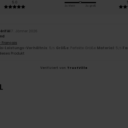
5.0
Zu klein
Zu groß
érifié
17. Jänner 2026
emd
- Français
is-Leistungs-Verhältnis
: 5
Größe
: Perfekte Größe
Material
: 5
Fa
/5
/5
ieses Produkt
Verifiziert von
TrustVille
L