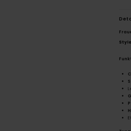
Deta
Frau
Styl
Funk
C
S
L
G
P
H
E