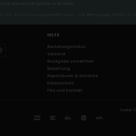
 und exklusive Angebote zu erhalten.
 für alle, die sich neu angemeldet haben - Alle Bedingungen findest du 
HILFE
Bestellungsstatus
Versand
Rückgabe vornehmen
Bezahlung
Reparaturen & Garantie
Datenschutz
FAQ und Kontakt
Cookie-E