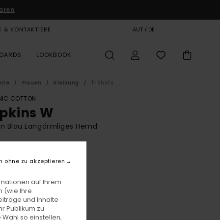
aren
E & KONTAKTIERE
GESCHENKKARTE
AUT / DE
SHOPS
BOARDS
LOOKBOOK
eite
Frauen
Kleidung
T-Shirts
IC COTTON
pkins W
en Blau Langärmliges Hemd
(1 Bewertungen)
BONUS
n ohne zu akzeptieren
00
55%
8,25
rmationen auf Ihrem
 (wie Ihre
iträge und Inhalte
hr Publikum zu
LTER RABATT EXTRA 25 %
 Wahl so einstellen,