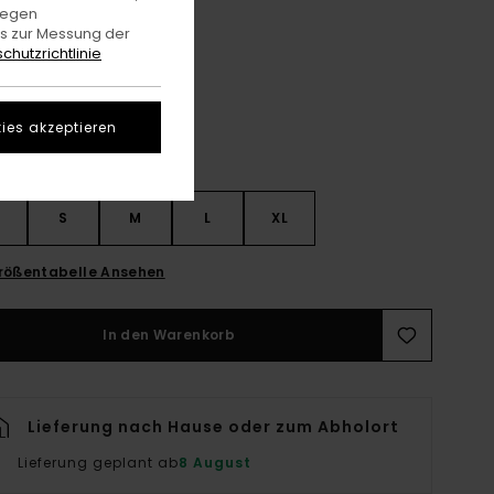
gegen
es zur Messung der
Napkins Blue
e
chutzrichtlinie
ies akzeptieren
S
S
M
L
XL
rößentabelle Ansehen
In den Warenkorb
Lieferung nach Hause oder zum Abholort
Lieferung geplant ab
8 August