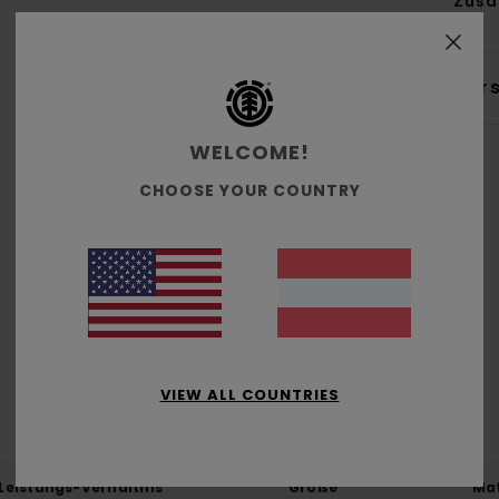
Zus
Ver
WELCOME!
CHOOSE YOUR COUNTRY
Durchschnittliche Bewertung
5.0
/5
VIEW ALL COUNTRIES
basierend auf
1 verifizierten Bewertungen
seit Jänner 2026
100% unserer Kunden empfehlen dieses Produkt
-Leistungs-Verhältnis
Größe
Mat