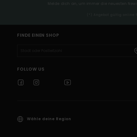
Melde dich an, um immer die neuesten News
(*) Angebot gültig online
FINDE EINEN SHOP
FOLLOW US
Wähle deine Region