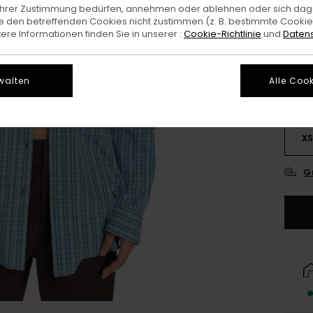
e Ihrer Zustimmung bedürfen, annehmen oder ablehnen oder sich da
 den betreffenden Cookies nicht zustimmen (z. B. bestimmte Cooki
Farb
re Informationen finden Sie in unserer :
Cookie-Richtlinie
und
Datens
walten
Alle Cook
X
G