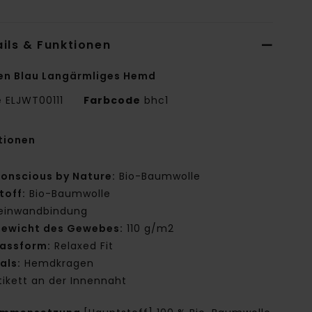
ils & Funktionen
en Blau Langärmliges Hemd
e
ELJWT00111
Farbcode
bhc1
tionen
onscious by Nature:
Bio-Baumwolle
toff:
Bio-Baumwolle
einwandbindung
ewicht des Gewebes:
110 g/m2
assform:
Relaxed Fit
als:
Hemdkragen
tikett an der Innennaht