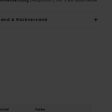
ammensetzung
[Hauptstoff] 100 % Bio-Baumwolle
sand & Rückversand
erial
Farbe