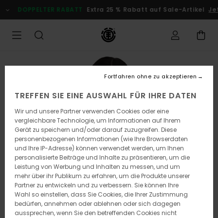
Direkt
DOPPELTER RABATT
Extra 25 % Rabatt auf Sale-Artikel
Jetz
zur
Produktinformation
springen
Fortfahren ohne zu akzeptieren
TREFFEN SIE EINE AUSWAHL FÜR IHRE DATEN
Wir und unsere Partner verwenden Cookies oder eine
vergleichbare Technologie, um Informationen auf Ihrem
Gerät zu speichern und/oder darauf zuzugreifen. Diese
personenbezogenen Informationen (wie Ihre Browserdaten
und Ihre IP-Adresse) können verwendet werden, um Ihnen
personalisierte Beiträge und Inhalte zu präsentieren, um die
Leistung von Werbung und Inhalten zu messen, und um
mehr über ihr Publikum zu erfahren, um die Produkte unserer
Partner zu entwickeln und zu verbessern. Sie können Ihre
Wahl so einstellen, dass Sie Cookies, die Ihrer Zustimmung
bedürfen, annehmen oder ablehnen oder sich dagegen
aussprechen, wenn Sie den betreffenden Cookies nicht