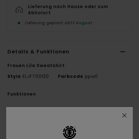
Lieferung nach Hause oder zum
Abholort
Lieferung geplant ab
12 August
Details & Funktionen
Frauen Lila Sweatshirt
Style
ELJFT00120
Farbcode
ppw0
Funktionen
Kollektion:
Mainline-Kollektion
Material:
50 % recycelte Baumwolle, 30 %
Baumwolle, 20 % recycelte Polyestermischung,
ungebürsteter French Terry Stoff [350 g/m2]