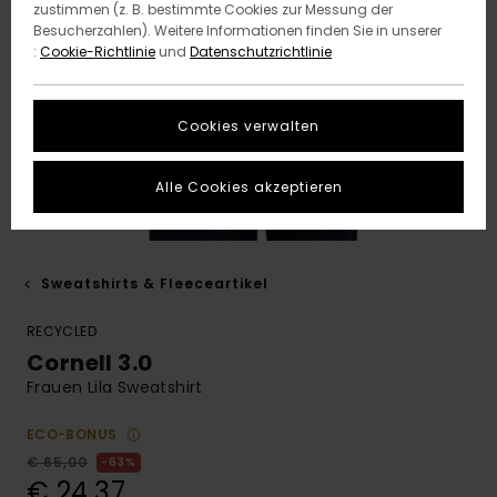
zustimmen (z. B. bestimmte Cookies zur Messung der
Besucherzahlen). Weitere Informationen finden Sie in unserer
:
Cookie-Richtlinie
und
Datenschutzrichtlinie
Cookies verwalten
Alle Cookies akzeptieren
Sweatshirts & Fleeceartikel
RECYCLED
Cornell 3.0
Frauen Lila Sweatshirt
ECO-BONUS
€ 65,00
63%
€ 24,37