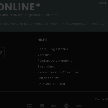
ONLINE*
 und exklusive Angebote zu erhalten.
 für alle, die sich neu angemeldet haben - Alle Bedingungen findest du 
HILFE
Bestellungsstatus
Versand
Rückgabe vornehmen
Bezahlung
Reparaturen & Garantie
Datenschutz
FAQ und Kontakt
Cookie-E