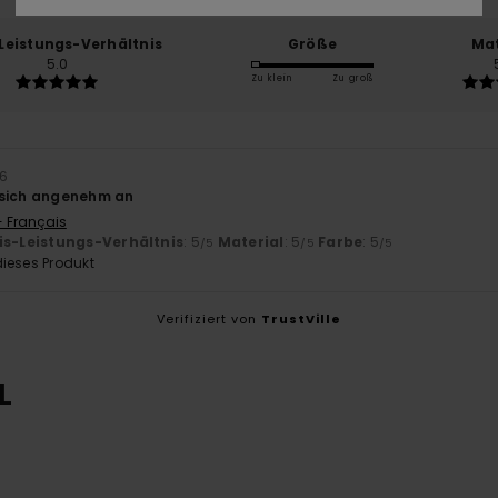
-Leistungs-Verhältnis
Größe
Mat
5.0
Zu klein
Zu groß
26
 sich angenehm an
- Français
is-Leistungs-Verhältnis
: 5
Material
: 5
Farbe
: 5
/5
/5
/5
ieses Produkt
Verifiziert von
TrustVille
L