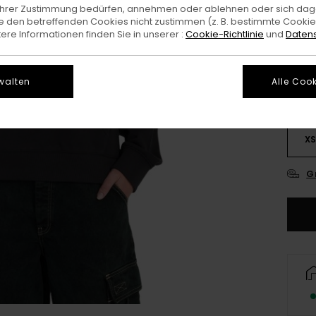
e Ihrer Zustimmung bedürfen, annehmen oder ablehnen oder sich da
 den betreffenden Cookies nicht zustimmen (z. B. bestimmte Cooki
Farb
re Informationen finden Sie in unserer :
Cookie-Richtlinie
und
Datens
walten
Alle Cook
X
G