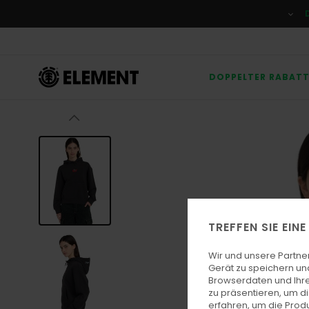
Direkt
zur
Produktinformation
springen
DOPPELTER RABAT
TREFFEN SIE EIN
Wir und unsere Partne
Gerät zu speichern un
Browserdaten und Ihre
zu präsentieren, um d
erfahren, um die Produ