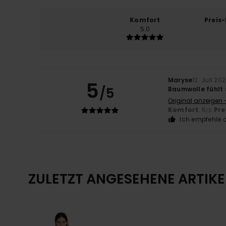
Komfort
Preis
5.0
Maryse
12. Juli 20
5
/5
Baumwolle fühlt
Original anzeigen 
Komfort
: 5
Pre
/5
Ich empfehle d
ZULETZT ANGESEHENE ARTIKE