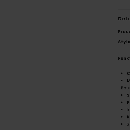
Deta
Frau
Styl
Funk
C
M
Bau
S
P
I
K
S