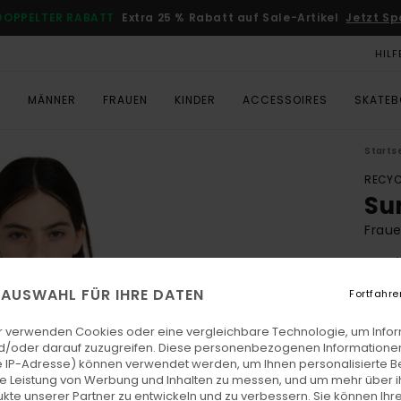
DOPPELTER RABATT
Extra 25 % Rabatt auf Sale-Artikel
Jetzt Sp
HILF
T
MÄNNER
FRAUEN
KINDER
ACCESSOIRES
SKATE
Starts
RECYC
Su
Fraue
5.0
ECO-
E AUSWAHL FÜR IHRE DATEN
Fortfahre
€ 70,
€ 2
r verwenden Cookies oder eine vergleichbare Technologie, um Info
d/oder darauf zuzugreifen. Diese personenbezogenen Informationen
SALE
 IP-Adresse) können verwendet werden, um Ihnen personalisierte Be
ie Leistung von Werbung und Inhalten zu messen, und um mehr über i
DOPPE
kte unserer Partner zu entwickeln und zu verbessern. Sie können Ihre