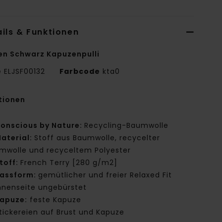
ils & Funktionen
en Schwarz Kapuzenpulli
e
ELJSF00132
Farbcode
kta0
tionen
onscious by Nature:
Recycling-Baumwolle
aterial:
Stoff aus Baumwolle, recycelter
mwolle und recyceltem Polyester
toff:
French Terry [280 g/m2]
assform:
gemütlicher und freier Relaxed Fit
nnenseite ungebürstet
apuze:
feste Kapuze
tickereien auf Brust und Kapuze