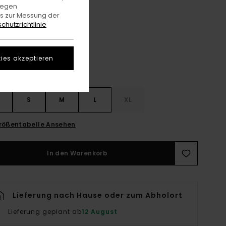
gegen
es zur Messung der
Off Black
e
chutzrichtlinie
ies akzeptieren
S
S
M
L
XL
rößentabelle Ansehen
In den Warenkorb
Lieferung nach Hause oder zum Abholort
Lieferung geplant ab
12 August