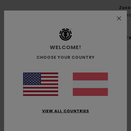
Zus
% re
Ver
WELCOME!
CHOOSE YOUR COUNTRY
Durchschnittliche Bewertung
5.0
/5
VIEW ALL COUNTRIES
basierend auf
1 verifizierten Bewertungen
seit Juli 2026
100% unserer Kunden empfehlen dieses Produkt