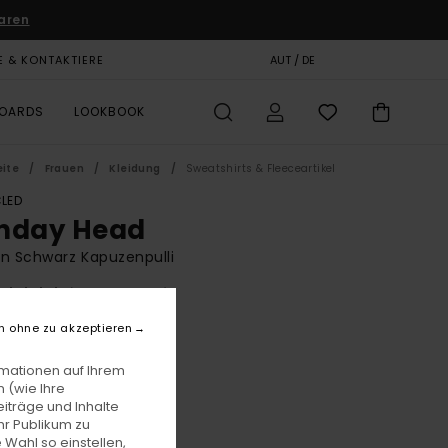
aren
E & KONTAKTIERE
GESCHENKKARTE
AUT / DE
SHOPS
BOARDS
LOOKBOOK
eite
Frauen
Kleidung
Sweatshirts & Fleeceartikel
LED
nday Head
n Schwarz Kapuzenpulli
(1 Bewertungen)
BONUS
n ohne zu akzeptieren
00
63%
6,25
rmationen auf Ihrem
 (wie Ihre
iträge und Inhalte
hr Publikum zu
LTER RABATT EXTRA 25 %
 Wahl so einstellen,