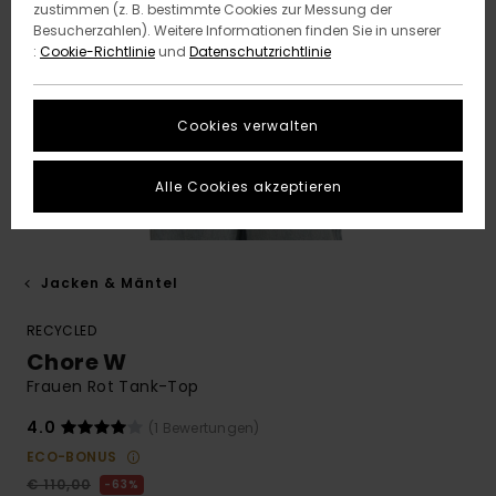
zustimmen (z. B. bestimmte Cookies zur Messung der
Besucherzahlen). Weitere Informationen finden Sie in unserer
:
Cookie-Richtlinie
und
Datenschutzrichtlinie
Cookies verwalten
Alle Cookies akzeptieren
Jacken & Mäntel
RECYCLED
Chore W
Frauen Rot Tank-Top
4.0
(1 Bewertungen)
ECO-BONUS
€ 110,00
63%