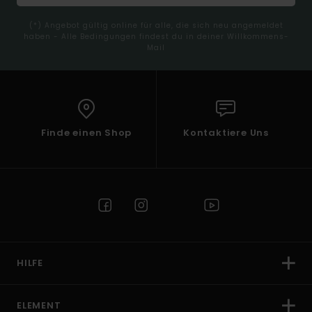
(*) Angebot gültig online für alle, die sich neu angemeldet
haben - Alle Bedingungen findest du in deiner Willkommens-
Mail
Finde einen Shop
Kontaktiere Uns
HILFE
ELEMENT