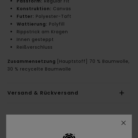
Passform:
Regular Fit
Konstruktion:
Canvas
Futter:
Polyester-Taft
Wattierung:
Polyfill
Rippstrick am Kragen
Innen gesteppt
Reißverschluss
Zusammensetzung
[Hauptstoff] 70 % Baumwolle,
30 % recycelte Baumwolle
Versand & Rückversand
Kundenbewertungen