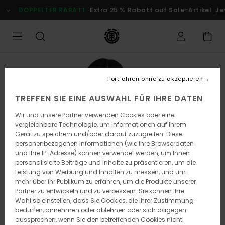
Direkt
DOPPELTER RABATT
Extra 25 % Rabatt auf Sale-Artikel
Jetz
zur
Produktinformation
springen
Fortfahren ohne zu akzeptieren
TREFFEN SIE EINE AUSWAHL FÜR IHRE DATEN
Wir und unsere Partner verwenden Cookies oder eine
vergleichbare Technologie, um Informationen auf Ihrem
Gerät zu speichern und/oder darauf zuzugreifen. Diese
personenbezogenen Informationen (wie Ihre Browserdaten
und Ihre IP-Adresse) können verwendet werden, um Ihnen
personalisierte Beiträge und Inhalte zu präsentieren, um die
Leistung von Werbung und Inhalten zu messen, und um
mehr über ihr Publikum zu erfahren, um die Produkte unserer
Partner zu entwickeln und zu verbessern. Sie können Ihre
Wahl so einstellen, dass Sie Cookies, die Ihrer Zustimmung
bedürfen, annehmen oder ablehnen oder sich dagegen
aussprechen, wenn Sie den betreffenden Cookies nicht