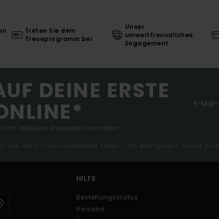
Unser
on
Treten Sie dem
umweltfreundliches
Treueprogramm bei
Engagement
AUF DEINE ERSTE
ONLINE*
 und exklusive Angebote zu erhalten.
 für alle, die sich neu angemeldet haben - Alle Bedingungen findest du 
HILFE
Bestellungsstatus
Versand