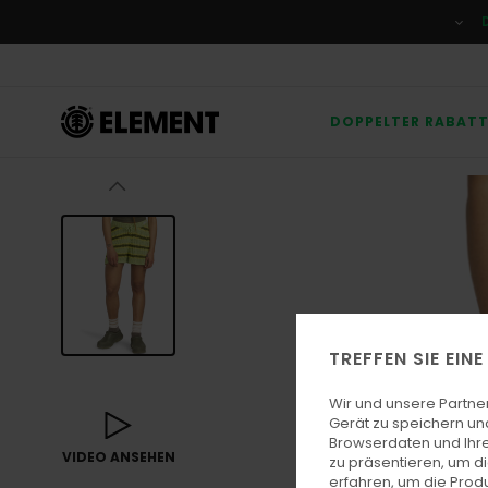
Direkt
zur
Produktinformation
springen
DOPPELTER RABAT
TREFFEN SIE EIN
Wir und unsere Partne
Gerät zu speichern un
Browserdaten und Ihre
VIDEO ANSEHEN
zu präsentieren, um d
erfahren, um die Produ