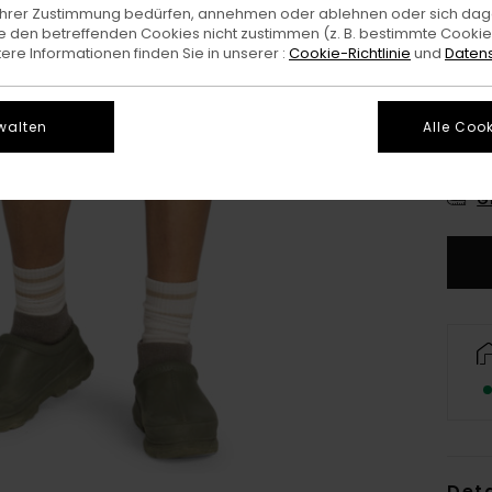
e Ihrer Zustimmung bedürfen, annehmen oder ablehnen oder sich da
 den betreffenden Cookies nicht zustimmen (z. B. bestimmte Cooki
re Informationen finden Sie in unserer :
Cookie-Richtlinie
und
Datens
walten
Alle Cook
X
G
Deta