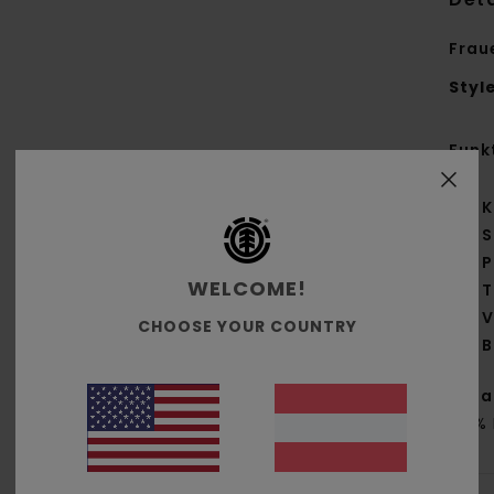
Frau
Styl
Funk
K
S
P
WELCOME!
T
V
CHOOSE YOUR COUNTRY
B
Zus
23 %