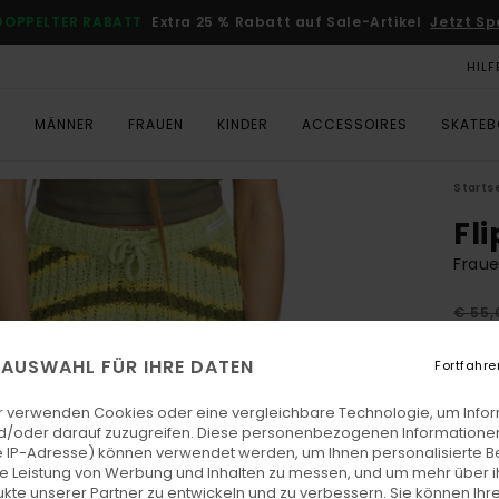
DOPPELTER RABATT
Extra 25 % Rabatt auf Sale-Artikel
Jetzt Sp
HILF
T
MÄNNER
FRAUEN
KINDER
ACCESSOIRES
SKATE
Starts
Fli
Fraue
€ 55,
€ 2
E AUSWAHL FÜR IHRE DATEN
Fortfahre
SALE
DOPPE
r verwenden Cookies oder eine vergleichbare Technologie, um Info
d/oder darauf zuzugreifen. Diese personenbezogenen Informationen
 IP-Adresse) können verwendet werden, um Ihnen personalisierte Be
Farb
ie Leistung von Werbung und Inhalten zu messen, und um mehr über i
kte unserer Partner zu entwickeln und zu verbessern. Sie können Ihre