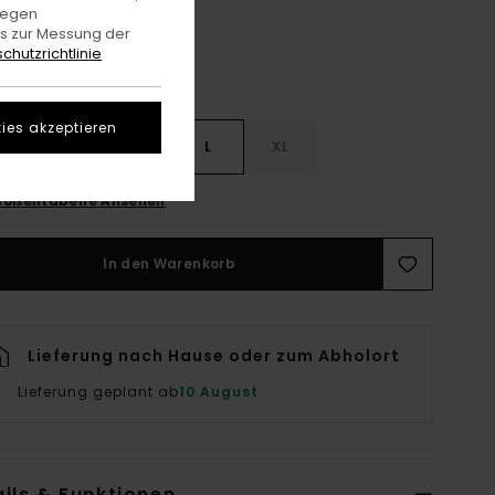
gegen
es zur Messung der
chutzrichtlinie
ies akzeptieren
S
S
M
L
XL
rößentabelle Ansehen
In den Warenkorb
Lieferung nach Hause oder zum Abholort
Lieferung geplant ab
10 August
ils & Funktionen