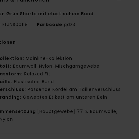
en Grün Shorts mit elastischem Bund
e
ELJNS00118
Farbcode
gdz3
tionen
ollektion:
Mainline-Kollektion
toff:
Baumwoll-Nylon-Mischgarngewebe
assform:
Relaxed Fit
aille:
Elastischer Bund
erschluss:
Passende Kordel am Taillenverschluss
randing:
Gewebtes Etikett am unteren Bein
ammensetzung
[Hauptgewebe] 77 % Baumwolle,
 Nylon