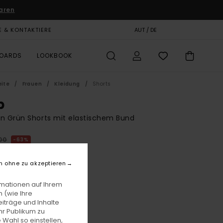
aren
E & KONTAKTIERE
GESCHENKKARTE
AUT / DE
SHOPS
BOARDS
LOOKBOOK
eite
Frauen
Kleidung
Shorts
p
n Grün Shorts mit elastischem Bund
00
63%
0,62
n ohne zu akzeptieren
LTER RABATT EXTRA 25 %
rmationen auf Ihrem
 (wie Ihre
iträge und Inhalte
Lettuce/aurora/mafly
e
hr Publikum zu
 Wahl so einstellen,