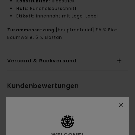
Konstruktion:
Rippstrick
Hals:
Rundhalsausschnitt
Etikett:
Innennaht mit Logo-Label
Zusammensetzung
[Hauptmaterial] 95 % Bio-
Baumwolle, 5 % Elastan
Versand & Rückversand
Kundenbewertungen
Durchschnittliche Bewertung
5.0
/5
WELCOME!