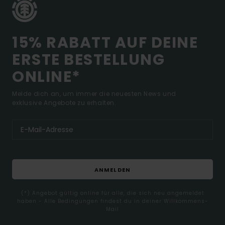
15% RABATT AUF DEINE
ERSTE BESTELLUNG
ONLINE*
Melde dich an, um immer die neuesten News und
exklusive Angebote zu erhalten.
ANMELDEN
(*) Angebot gültig online für alle, die sich neu angemeldet
haben - Alle Bedingungen findest du in deiner Willkommens-
Mail