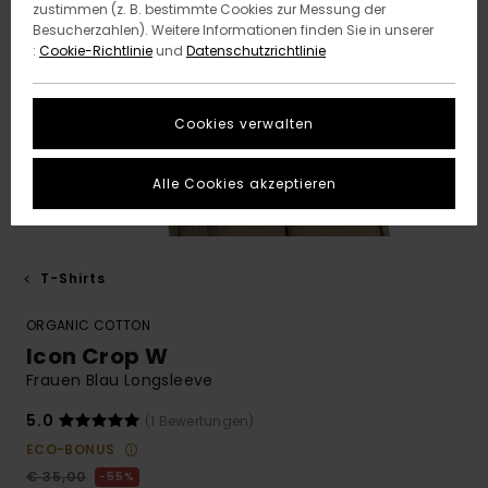
zustimmen (z. B. bestimmte Cookies zur Messung der
Besucherzahlen). Weitere Informationen finden Sie in unserer
:
Cookie-Richtlinie
und
Datenschutzrichtlinie
Cookies verwalten
Alle Cookies akzeptieren
T-Shirts
ORGANIC COTTON
Icon Crop W
Frauen Blau Longsleeve
5.0
(1 Bewertungen)
ECO-BONUS
€ 35,00
55%