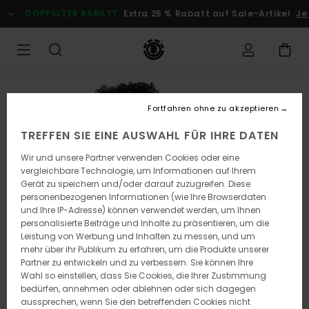
Direkt
DOPPELTER RABATT
Extra 25 % Rabatt auf Sale-Artikel
Jetz
zur
Produktinformation
springen
Fortfahren ohne zu akzeptieren
TREFFEN SIE EINE AUSWAHL FÜR IHRE DATEN
Wir und unsere Partner verwenden Cookies oder eine
vergleichbare Technologie, um Informationen auf Ihrem
Gerät zu speichern und/oder darauf zuzugreifen. Diese
personenbezogenen Informationen (wie Ihre Browserdaten
und Ihre IP-Adresse) können verwendet werden, um Ihnen
personalisierte Beiträge und Inhalte zu präsentieren, um die
Leistung von Werbung und Inhalten zu messen, und um
mehr über ihr Publikum zu erfahren, um die Produkte unserer
Partner zu entwickeln und zu verbessern. Sie können Ihre
Wahl so einstellen, dass Sie Cookies, die Ihrer Zustimmung
bedürfen, annehmen oder ablehnen oder sich dagegen
aussprechen, wenn Sie den betreffenden Cookies nicht