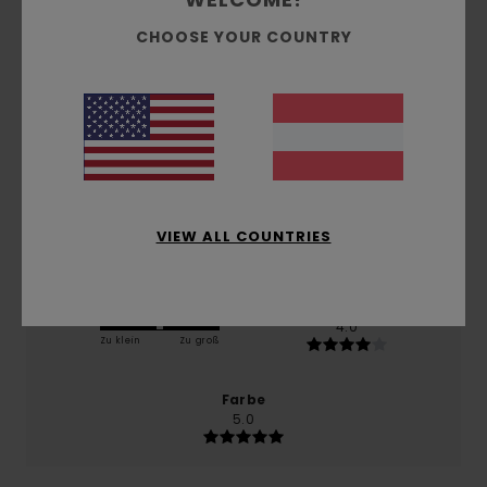
basierend auf
1 verifizierten Bewertungen
seit
CHOOSE YOUR COUNTRY
Februar 2026
100% unserer Kunden empfehlen dieses Produkt
Komfort
5.0
Preis-Leistungs-Verhältnis
5.0
VIEW ALL COUNTRIES
Größe
Material
4.0
Zu klein
Zu groß
Farbe
5.0