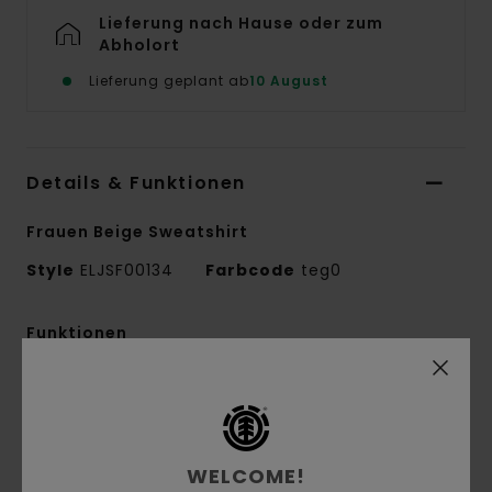
Lieferung nach Hause oder zum
Abholort
Lieferung geplant ab
10 August
Details & Funktionen
Frauen Beige Sweatshirt
Style
ELJSF00134
Farbcode
teg0
Funktionen
Conscious by Nature:
Recycling-Baumwolle
Material:
Stoff aus Baumwolle, recycelter
Baumwolle und recyceltem Polyester
Stoff:
French Terry [280 g/m2]
WELCOME!