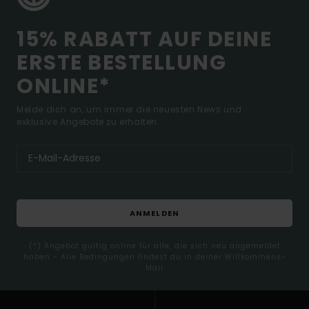
15% RABATT AUF DEINE
ERSTE BESTELLUNG
ONLINE*
Melde dich an, um immer die neuesten News und
exklusive Angebote zu erhalten.
ANMELDEN
(*) Angebot gültig online für alle, die sich neu angemeldet
haben - Alle Bedingungen findest du in deiner Willkommens-
Mail