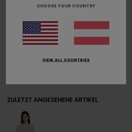
Passform:
gemütlicher und freier Relaxed Fit
CHOOSE YOUR COUNTRY
Innenseite ungebürstet
Wasserbasierter Druck
Druck:
Brust-, Ärmel- und Rückendruck
Zusammensetzung
[Hauptstoff] 55 % Baumwolle,
25 % recycelte Baumwolle, 20 % recyceltes
Polyester
VIEW ALL COUNTRIES
Versand & Rückversand
ZULETZT ANGESEHENE ARTIKEL