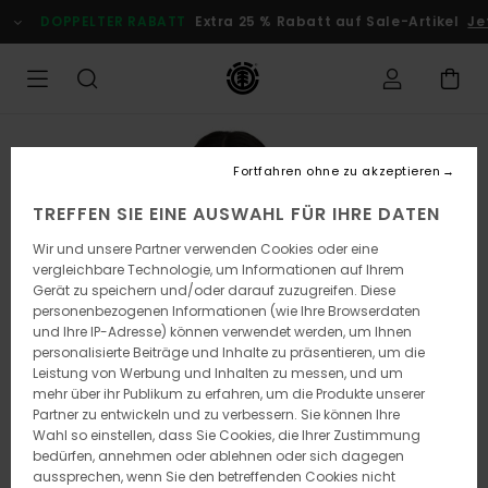
Direkt
DOPPELTER RABATT
Extra 25 % Rabatt auf Sale-Artikel
Jet
zur
Produktinformation
springen
Fortfahren ohne zu akzeptieren
TREFFEN SIE EINE AUSWAHL FÜR IHRE DATEN
Wir und unsere Partner verwenden Cookies oder eine
vergleichbare Technologie, um Informationen auf Ihrem
Gerät zu speichern und/oder darauf zuzugreifen. Diese
personenbezogenen Informationen (wie Ihre Browserdaten
und Ihre IP-Adresse) können verwendet werden, um Ihnen
personalisierte Beiträge und Inhalte zu präsentieren, um die
Leistung von Werbung und Inhalten zu messen, und um
mehr über ihr Publikum zu erfahren, um die Produkte unserer
Partner zu entwickeln und zu verbessern. Sie können Ihre
Wahl so einstellen, dass Sie Cookies, die Ihrer Zustimmung
bedürfen, annehmen oder ablehnen oder sich dagegen
aussprechen, wenn Sie den betreffenden Cookies nicht