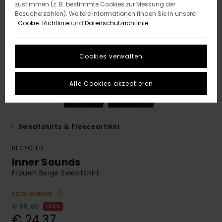
zustimmen (z. B. bestimmte Cookies zur Messung der
Besucherzahlen). Weitere Informationen finden Sie in unserer
:
Cookie-Richtlinie
und
Datenschutzrichtlinie
Cookies verwalten
Alle Cookies akzeptieren
Sweatshirts & Fleeceartikel
RECYCLED
Inner Sounds
Frauen Beige Sweatshirt
ECO-BONUS
€ 65,00
63%
€ 24,37