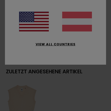
Passform:
klassischer, komfortabler Regular
Fit
Hals:
V-Ausschnitt
Zusammensetzung
[Hauptstoff] 60 % Bio-
Baumwolle, 40 % recycelter Polyester
VIEW ALL COUNTRIES
Versand & Rückversand
ZULETZT ANGESEHENE ARTIKEL