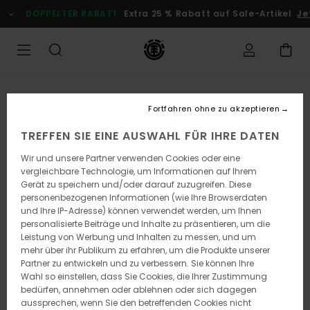
Direkt
DOPPELTER RABATT
Extra 25 % Rabatt auf Sale-Artikel
Jet
zur
Produktinformation
springen
Fortfahren ohne zu akzeptieren
TREFFEN SIE EINE AUSWAHL FÜR IHRE DATEN
Wir und unsere Partner verwenden Cookies oder eine
vergleichbare Technologie, um Informationen auf Ihrem
Gerät zu speichern und/oder darauf zuzugreifen. Diese
personenbezogenen Informationen (wie Ihre Browserdaten
und Ihre IP-Adresse) können verwendet werden, um Ihnen
personalisierte Beiträge und Inhalte zu präsentieren, um die
Leistung von Werbung und Inhalten zu messen, und um
mehr über ihr Publikum zu erfahren, um die Produkte unserer
Partner zu entwickeln und zu verbessern. Sie können Ihre
Wahl so einstellen, dass Sie Cookies, die Ihrer Zustimmung
bedürfen, annehmen oder ablehnen oder sich dagegen
aussprechen, wenn Sie den betreffenden Cookies nicht