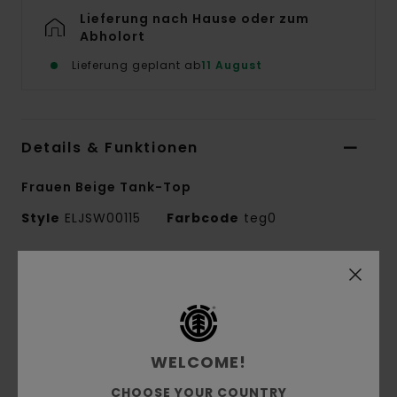
Lieferung nach Hause oder zum
Abholort
Lieferung geplant ab
11 August
Details & Funktionen
Frauen Beige Tank-Top
Style
ELJSW00115
Farbcode
teg0
Funktionen
Conscious by Nature:
Bio-Baumwolle
Bio-Stoff:
Mischgewebe aus Bio-Baumwolle
und recyceltem Polyester
WELCOME!
Material:
Jersey und Jersey-Reverse [12 GG]
CHOOSE YOUR COUNTRY