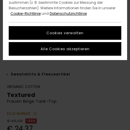
zustimmen (z. B. bestimmte Cookies zur Messung der
Besucherzahlen). Weitere Informationen finden Sie in unserer
:
Cookie-Richtlinie
und
Datenschutzrichtlinie
Cookies verwalten
Alle Cookies akzeptieren
Sweatshirts & Fleeceartikel
ORGANIC COTTON
Textured
Frauen Beige Tank-Top
ECO-BONUS
€ 65,00
63%
€ 24,37