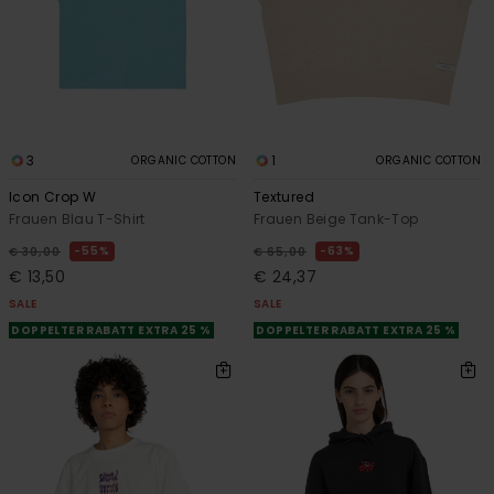
3
1
ORGANIC COTTON
ORGANIC COTTON
Icon Crop W
Textured
Frauen Blau T-Shirt
Frauen Beige Tank-Top
55%
63%
€ 30,00
€ 65,00
€ 13,50
€ 24,37
SALE
SALE
DOPPELTER RABATT EXTRA 25 %
DOPPELTER RABATT EXTRA 25 %