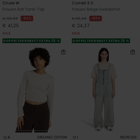
Chore W
Cornell 3.0
Frauen Rot Tank-Top
Frauen Beige Sweatshirt
63%
63%
€ 110,00
€ 65,00
€ 41,25
€ 24,37
SALE
SALE
DOPPELTER RABATT EXTRA 25 %
DOPPELTER RABATT EXTRA 25 %
4
1
ORGANIC COTTON
RECYCLED