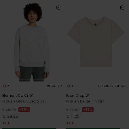
2
3
RECYCLED
ORGANIC COTTON
Element Co Cr W
Icon Crop W
Frauen Grau Sweatshirt
Frauen Beige T-Shirt
55%
63%
€ 65,00
€ 30,00
€ 29,25
€ 11,25
SALE
SALE