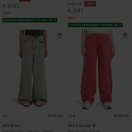
63%
€ 85,00
€ 20,62
€ 31,87
SALE
SALE
DOPPELTER RABATT EXTRA 25 %
DOPPELTER RABATT EXTRA 25 %
1
4
RECYCLED
RECYCLED
365 Wide
365 Canvas W
Frauen Grau Denim-Jeans
Frauen Rot Hosen