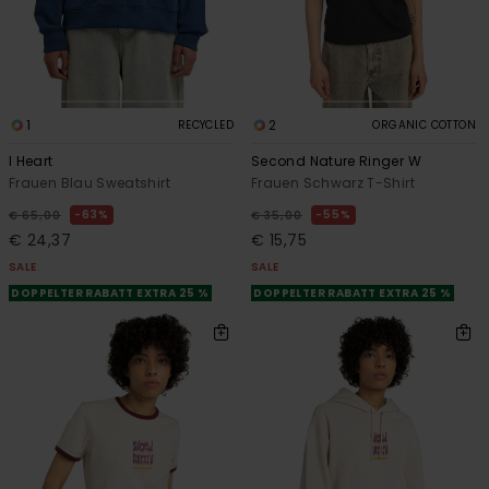
1
2
RECYCLED
ORGANIC COTTON
I Heart
Second Nature Ringer W
Frauen Blau Sweatshirt
Frauen Schwarz T-Shirt
63%
55%
€ 65,00
€ 35,00
€ 24,37
€ 15,75
SALE
SALE
DOPPELTER RABATT EXTRA 25 %
DOPPELTER RABATT EXTRA 25 %