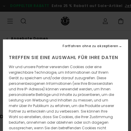
Direkt
ELTER RABATT
Extra 25 % Rabatt auf Sale-Artikel
Jetzt Sparen
zur
Produkt
Auswahl
springen
Angebote Damen
Kleider
Fortfahren ohne zu akzeptieren
TREFFEN SIE EINE AUSWAHL FÜR IHRE DATEN
Wir und unsere Partner verwenden Cookies oder eine
vergleichbare Technologie, um Informationen auf Ihrem
Gerät zu speichern und/oder darauf zuzugreifen. Diese
Bleib dabei, die Produkte sind bald
personenbezogenen Informationen (wie Ihre Browserdaten
und Ihre IP-Adresse) können verwendet werden, um Ihnen
wieder da
personalisierte Beiträge und Inhalte zu präsentieren, um die
Leistung von Werbung und Inhalten zu messen, und um
mehr über ihr Publikum zu erfahren, um die Produkte unserer
Partner zu entwickeln und zu verbessern. Sie können Ihre
Das könnte dir auch gefallen
Wahl so einstellen, dass Sie Cookies, die Ihrer Zustimmung
bedürfen, annehmen oder ablehnen oder sich dagegen
aussprechen, wenn Sie den betreffenden Cookies nicht