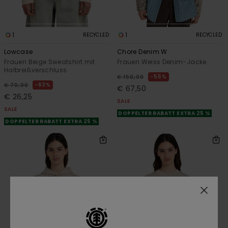
1
1
RECYCLED
RECYCLED
Lowcase
Chore Denim W
Frauen Beige Sweatshirt mit
Frauen Weiss Denim-Jacke
Halbreißverschluss
55%
€ 150,00
63%
€ 70,00
€ 67,50
€ 26,25
SALE
SALE
DOPPELTER RABATT EXTRA 25 %
DOPPELTER RABATT EXTRA 25 %