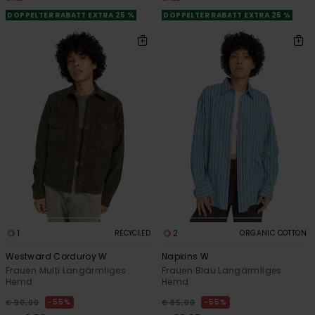
DOPPELTER RABATT EXTRA 25 %
DOPPELTER RABATT EXTRA 25 %
1
2
RECYCLED
ORGANIC COTTON
Westward Corduroy W
Napkins W
Frauen Multi Langärmliges
Frauen Blau Langärmliges
Hemd
Hemd
55%
55%
€ 90,00
€ 85,00