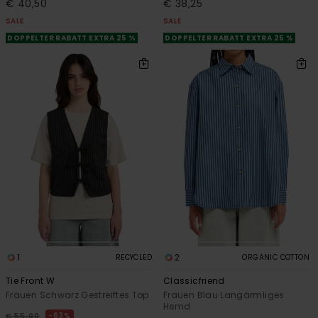
€ 40,50
€ 38,25
SALE
SALE
DOPPELTER RABATT EXTRA 25 %
DOPPELTER RABATT EXTRA 25 %
1
2
RECYCLED
ORGANIC COTTON
Tie Front W
Classicfriend
Frauen Schwarz Gestreiftes Top
Frauen Blau Langärmliges
Hemd
63%
€ 55,00