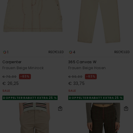
1
4
RECYCLED
RECYCLED
Carpenter
365 Canvas W
Frauen Beige Minirock
Frauen Beige Hosen
63%
63%
€ 70,00
€ 90,00
€ 26,25
€ 33,75
SALE
SALE
DOPPELTER RABATT EXTRA 25 %
DOPPELTER RABATT EXTRA 25 %