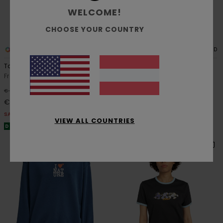
WELCOME!
CHOOSE YOUR COUNTRY
1
1
RECYCLED
RECYCLED
Too Wild
Inner Sounds
Frauen Beige Kapuzenpulli
Frauen Beige Sweatshirt
63%
63%
€ 70,00
€ 65,00
€ 26,25
€ 24,37
SALE
SALE
VIEW ALL COUNTRIES
DOPPELTER RABATT EXTRA 25 %
DOPPELTER RABATT EXTRA 25 %