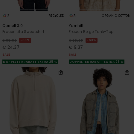
2
3
RECYCLED
ORGANIC COTTON
Cornell 3.0
Yarnhill
Frauen Lila Sweatshirt
Frauen Beige Tank-Top
63%
63%
€ 65,00
€ 25,00
€ 24,37
€ 9,37
SALE
SALE
DOPPELTER RABATT EXTRA 25 %
DOPPELTER RABATT EXTRA 25 %