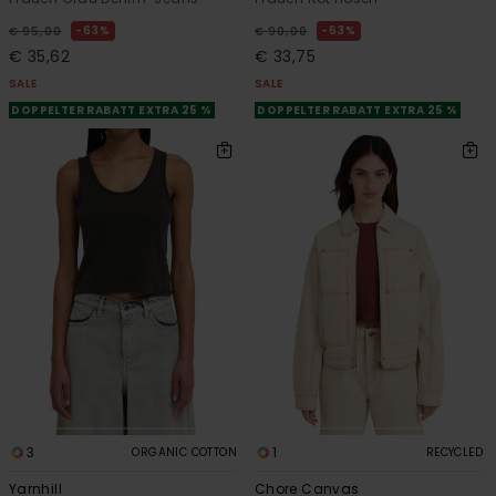
63%
63%
€ 95,00
€ 90,00
€ 35,62
€ 33,75
SALE
SALE
DOPPELTER RABATT EXTRA 25 %
DOPPELTER RABATT EXTRA 25 %
3
1
ORGANIC COTTON
RECYCLED
Yarnhill
Chore Canvas