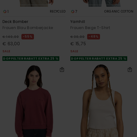
1
7
RECYCLED
ORGANIC COTTON
Deck Bomber
Yarnhill
Frauen Blau Bomberjacke
Frauen Beige T-Shirt
55%
48%
€ 140,00
€ 30,00
€ 63,00
€ 15,75
SALE
SALE
DOPPELTER RABATT EXTRA 25 %
DOPPELTER RABATT EXTRA 25 %