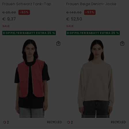
Frauen Schwarz Tank-Top
Frauen Beige Denim-Jacke
63%
63%
€ 25,00
€ 140,00
€ 9,37
€ 52,50
SALE
SALE
DOPPELTER RABATT EXTRA 25 %
DOPPELTER RABATT EXTRA 25 %
2
2
RECYCLED
RECYCLED