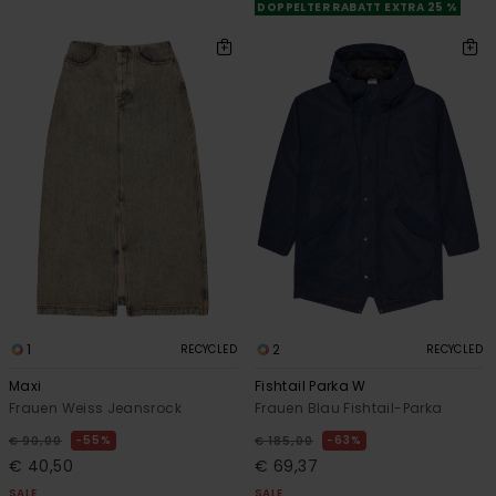
DOPPELTER RABATT EXTRA 25 %
1
2
RECYCLED
RECYCLED
Maxi
Fishtail Parka W
Frauen Weiss Jeansrock
Frauen Blau Fishtail-Parka
55%
63%
€ 90,00
€ 185,00
€ 40,50
€ 69,37
SALE
SALE