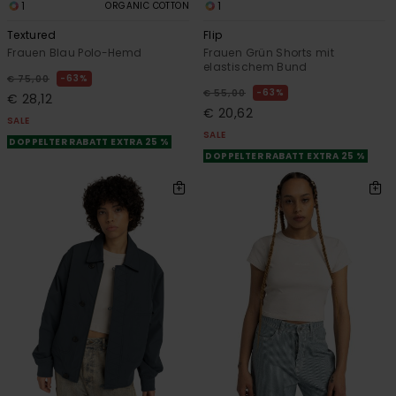
1
1
ORGANIC COTTON
Textured
Flip
Frauen Blau Polo-Hemd
Frauen Grün Shorts mit
elastischem Bund
63%
€ 75,00
63%
€ 55,00
€ 28,12
€ 20,62
SALE
SALE
DOPPELTER RABATT EXTRA 25 %
DOPPELTER RABATT EXTRA 25 %