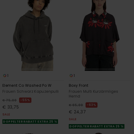
1
1
Element Co Washed Po W
Boxy Front
Frauen Schwarz Kapuzenpulli
Frauen Multi Kurzärmliges
Hemd
55%
€ 75,00
63%
€ 65,00
€ 33,75
€ 24,37
SALE
SALE
DOPPELTER RABATT EXTRA 25 %
DOPPELTER RABATT EXTRA 25 %