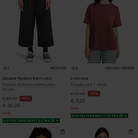
1
3
RECYCLED
ORGANIC COTTON
Double Pleated Bermuda
Lowcase
Frauen Schwarz Bermuda-
Frauen Lila T-Shirt
Shorts
63%
€ 30,00
63%
€ 80,00
€ 11,25
€ 30,00
SALE
SALE
DOPPELTER RABATT EXTRA 25 %
DOPPELTER RABATT EXTRA 25 %