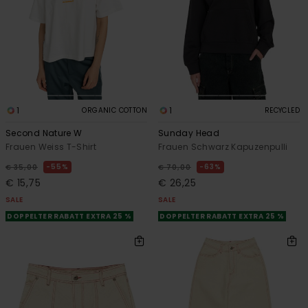
1
1
ORGANIC COTTON
RECYCLED
Second Nature W
Sunday Head
Frauen Weiss T-Shirt
Frauen Schwarz Kapuzenpulli
55%
63%
€ 35,00
€ 70,00
€ 15,75
€ 26,25
SALE
SALE
DOPPELTER RABATT EXTRA 25 %
DOPPELTER RABATT EXTRA 25 %