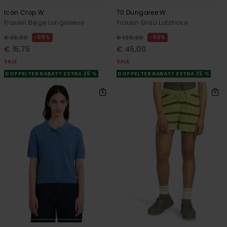
Icon Crop W
70 Dungaree W
Frauen Beige Longsleeve
Frauen Grau Latzhose
55%
63%
€ 35,00
€ 120,00
€ 15,75
€ 45,00
SALE
SALE
DOPPELTER RABATT EXTRA 25 %
DOPPELTER RABATT EXTRA 25 %