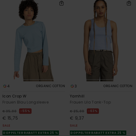
4
3
ORGANIC COTTON
ORGANIC COTTON
Icon Crop W
Yarnhill
Frauen Blau Longsleeve
Frauen Lila Tank-Top
55%
63%
€ 35,00
€ 25,00
€ 15,75
€ 9,37
SALE
SALE
DOPPELTER RABATT EXTRA 25 %
DOPPELTER RABATT EXTRA 25 %