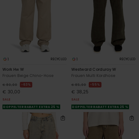
1
1
RECYCLED
RECYCLED
Work Hw W
Westward Corduroy W
Frauen Beige Chino-Hose
Frauen Multi Kordhose
63%
55%
€ 80,00
€ 85,00
€ 30,00
€ 38,25
SALE
SALE
DOPPELTER RABATT EXTRA 25 %
DOPPELTER RABATT EXTRA 25 %