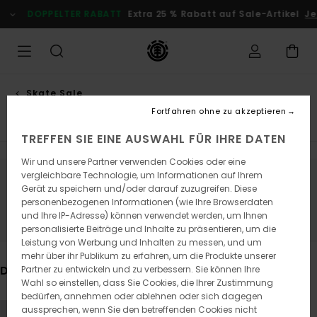
Direkt
OPPELTER RABATT
Extra 25 % Rabatt auf Sale-Artikel
Jetzt Spa
zur
Produkt
Auswahl
springen
Skate Sale
Accessories
Fortfahren ohne zu akzeptieren
TREFFEN SIE EINE AUSWAHL FÜR IHRE DATEN
Wir und unsere Partner verwenden Cookies oder eine
vergleichbare Technologie, um Informationen auf Ihrem
Bleib dabei, die Produkte sind bald
Gerät zu speichern und/oder darauf zuzugreifen. Diese
personenbezogenen Informationen (wie Ihre Browserdaten
wieder da
und Ihre IP-Adresse) können verwendet werden, um Ihnen
personalisierte Beiträge und Inhalte zu präsentieren, um die
Leistung von Werbung und Inhalten zu messen, und um
mehr über ihr Publikum zu erfahren, um die Produkte unserer
Das könnte dir auch gefallen
Partner zu entwickeln und zu verbessern. Sie können Ihre
Wahl so einstellen, dass Sie Cookies, die Ihrer Zustimmung
bedürfen, annehmen oder ablehnen oder sich dagegen
Direkt
Überspringen
aussprechen, wenn Sie den betreffenden Cookies nicht