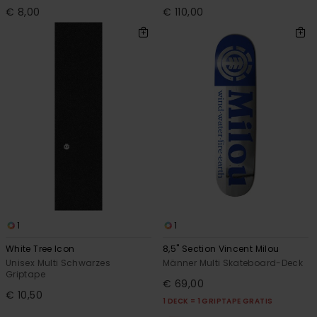
€ 8,00
€ 110,00
1
1
White Tree Icon
8,5" Section Vincent Milou
Unisex Multi Schwarzes
Männer Multi Skateboard-Deck
Griptape
€ 69,00
€ 10,50
1 DECK = 1 GRIPTAPE GRATIS