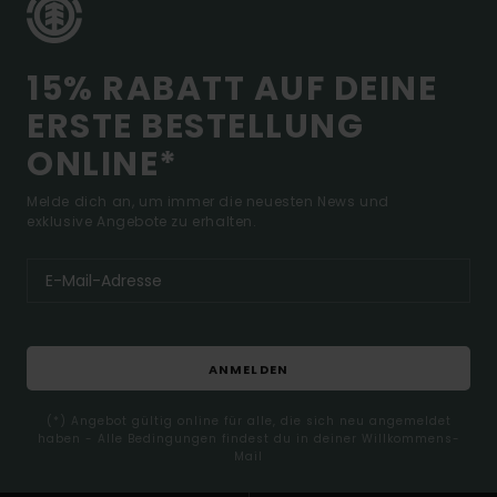
15% RABATT AUF DEINE
ERSTE BESTELLUNG
ONLINE*
Melde dich an, um immer die neuesten News und
exklusive Angebote zu erhalten.
ANMELDEN
(*) Angebot gültig online für alle, die sich neu angemeldet
haben - Alle Bedingungen findest du in deiner Willkommens-
Mail