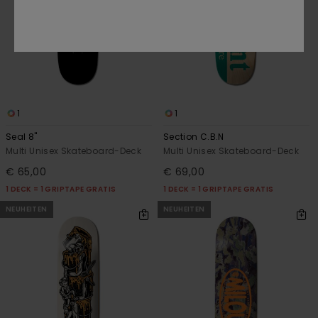
1
1
Seal 8"
Section C.B.N
Multi Unisex Skateboard-Deck
Multi Unisex Skateboard-Deck
€ 65,00
€ 69,00
1 DECK = 1 GRIPTAPE GRATIS
1 DECK = 1 GRIPTAPE GRATIS
NEUHEITEN
NEUHEITEN