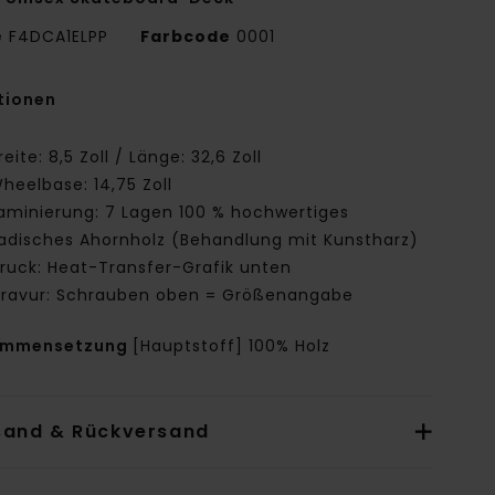
e
F4DCA1ELPP
Farbcode
0001
tionen
reite: 8,5 Zoll / Länge: 32,6 Zoll
heelbase: 14,75 Zoll
aminierung: 7 Lagen 100 % hochwertiges
adisches Ahornholz (Behandlung mit Kunstharz)
ruck: Heat-Transfer-Grafik unten
ravur: Schrauben oben = Größenangabe
ammensetzung
[Hauptstoff] 100% Holz
sand & Rückversand