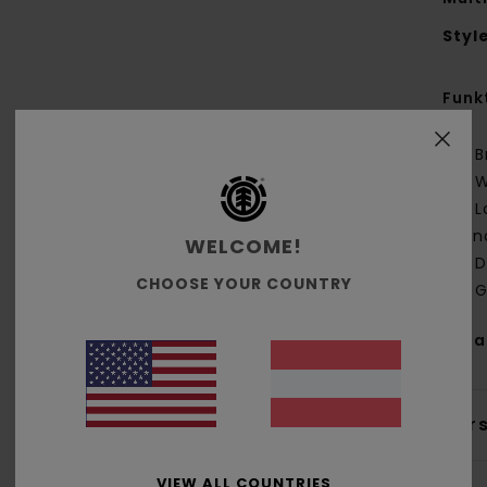
Styl
Funk
B
W
L
kan
WELCOME!
D
CHOOSE YOUR COUNTRY
G
Zus
Ver
VIEW ALL COUNTRIES