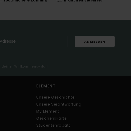
100% sichere Zahlung
Brauchen Sie Hilfe?
ANMELDEN
in deiner Willkommens-Mail
ELEMENT
Unsere Geschichte
Unsere Verantwortung
My Element
Geschenkkarte
Studentenrabatt