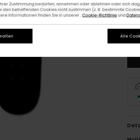
e Ihrer Zustimmung bedürfen, annehmen oder ablehnen oder sich da
 den betreffenden Cookies nicht zustimmen (z. B. bestimmte Cooki
re Informationen finden Sie in unserer :
Cookie-Richtlinie
und
Datens
walten
Alle Cook
Deta
Mult