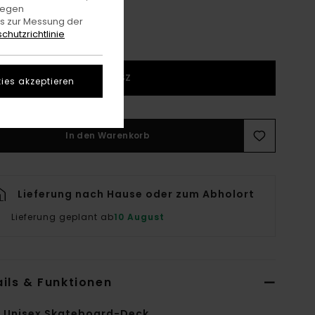
gegen
es zur Messung der
chutzrichtlinie
1SZ
ies akzeptieren
In den Warenkorb
Lieferung nach Hause oder zum Abholort
Lieferung geplant ab
10 August
ils & Funktionen
i Unisex Skateboard-Deck