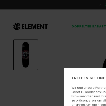
Direkt
zur
Produktinformation
springen
DOPPELTER RABAT
TREFFEN SIE EIN
Wir und unsere Partne
Gerät zu speichern un
Browserdaten und Ihre
zu präsentieren, um d
erfahren, um die Produ