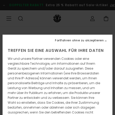
Direkt
DOPPELTER RABATT
Extra 25 % Rabatt auf Sale-Artikel
Jetz
zur
Produktinformation
springen
Fortfahren ohne zu akzeptieren
TREFFEN SIE EINE AUSWAHL FÜR IHRE DATEN
Wir und unsere Partner verwenden Cookies oder eine
vergleichbare Technologie, um Informationen auf Ihrem
Gerät zu speichern und/oder darauf zuzugreifen. Diese
personenbezogenen Informationen (wie Ihre Browserdaten
und Ihre IP-Adresse) können verwendet werden, um Ihnen
personalisierte Beiträge und Inhalte zu präsentieren, um die
Leistung von Werbung und Inhalten zu messen, und um
mehr über ihr Publikum zu erfahren, um die Produkte unserer
Partner zu entwickeln und zu verbessern. Sie können Ihre
Wahl so einstellen, dass Sie Cookies, die Ihrer Zustimmung
bedürfen, annehmen oder ablehnen oder sich dagegen
aussprechen, wenn Sie den betreffenden Cookies nicht