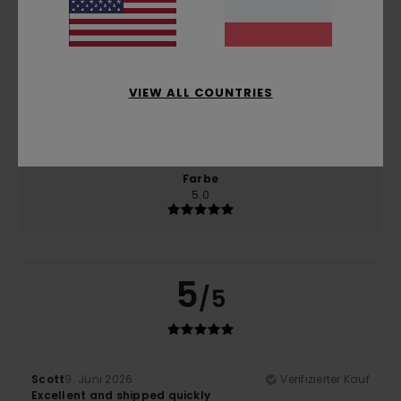
Preis-Leistungs-Verhältnis
5.0
VIEW ALL COUNTRIES
Größe
Material
5.0
Zu klein
Zu groß
Farbe
5.0
5
/5
Scott
9. Juni 2026
Verifizierter Kauf
Excellent and shipped quickly