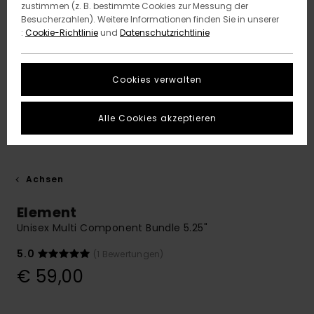
zustimmen (z. B. bestimmte Cookies zur Messung der
Besucherzahlen). Weitere Informationen finden Sie in unserer
:
Cookie-Richtlinie
und
Datenschutzrichtlinie
Cookies verwalten
Alle Cookies akzeptieren
Achsen
Element
Unisex Multi Component Bundle 5.25"
5.0
(1 Bewertungen)
€ 59,00