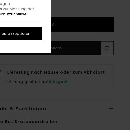
gegen
es zur Messung der
chutzrichtlinie
1SZ
ies akzeptieren
In den Warenkorb
Lieferung nach Hause oder zum Abholort
Lieferung geplant ab
10 August
ils & Funktionen
ex Rot Skateboardrollen