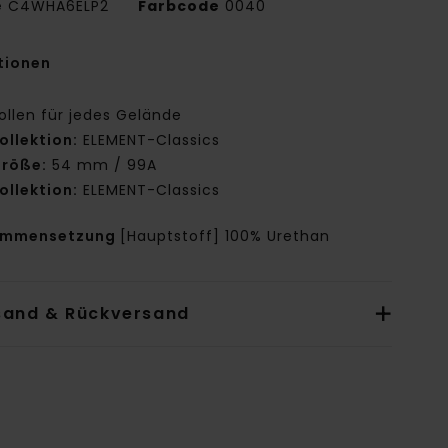
e
C4WHA6ELP2
Farbcode
0040
tionen
ollen für jedes Gelände
ollektion:
ELEMENT-Classics
röße:
54 mm / 99A
ollektion:
ELEMENT-Classics
ammensetzung
[Hauptstoff] 100% Urethan
sand & Rückversand