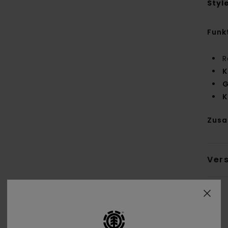
Styl
Funk
R
K
G
K
Zus
Ver