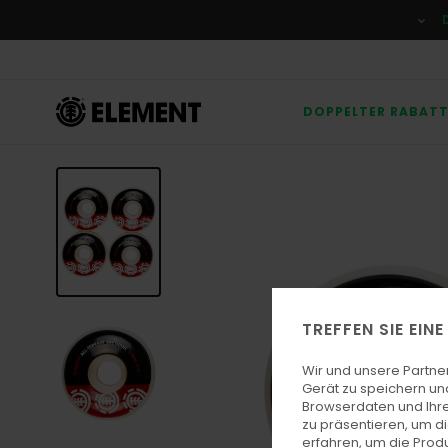
Direkt
zur
Produktinformation
springen
DOPPELTER RABAT
TREFFEN SIE EIN
Wir und unsere Partne
Gerät zu speichern un
Browserdaten und Ihre
zu präsentieren, um d
erfahren, um die Produ