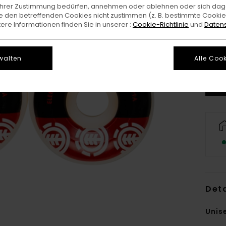
e Ihrer Zustimmung bedürfen, annehmen oder ablehnen oder sich da
 den betreffenden Cookies nicht zustimmen (z. B. bestimmte Cooki
re Informationen finden Sie in unserer :
Cookie-Richtlinie
und
Datens
walten
Alle Cook
Deta
Unis