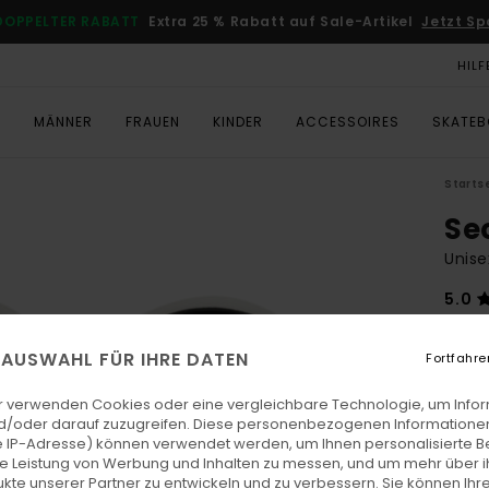
DOPPELTER RABATT
Extra 25 % Rabatt auf Sale-Artikel
Jetzt Sp
HILF
T
MÄNNER
FRAUEN
KINDER
ACCESSOIRES
SKATE
Starts
Se
Unise
5.0
€ 2
E AUSWAHL FÜR IHRE DATEN
Fortfahre
Farb
r verwenden Cookies oder eine vergleichbare Technologie, um Info
d/oder darauf zuzugreifen. Diese personenbezogenen Informationen
 IP-Adresse) können verwendet werden, um Ihnen personalisierte Be
ie Leistung von Werbung und Inhalten zu messen, und um mehr über i
kte unserer Partner zu entwickeln und zu verbessern. Sie können Ihre