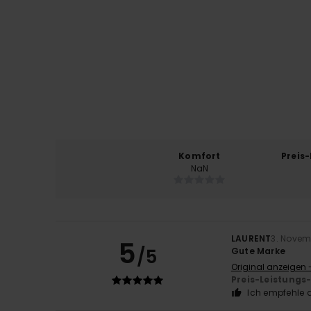
Komfort
Preis
NaN
LAURENT
3. Novem
5
/5
Gute Marke
Original anzeigen 
Preis-Leistungs
Ich empfehle d