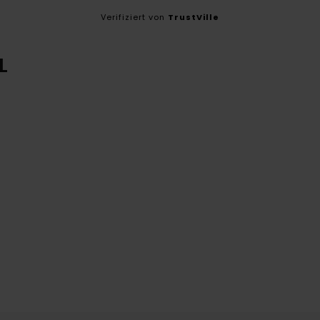
Verifiziert von
TrustVille
L