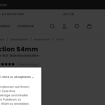
aren
E & KONTAKTIERE
GESCHENKKARTE
AUT / DE
SHOPS
BOARDS
LOOKBOOK
eite
Skateboards
Accessoires
Rollen
ction 54mm
x Rot Skateboardrollen
(1 Bewertungen)
9,00
n ohne zu akzeptieren
Red
e
rmationen auf Ihrem
 (wie Ihre
iträge und Inhalte
hr Publikum zu
 Wahl so einstellen,