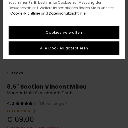
zustimmen (z. B. bestimmte Cookies zur Messung der
Besucherzahlen). Weitere Informationen finden Sie in unserer
:
Cookie-Richtlinie
und
Datenschutzrichtlinie
Cookies verwalten
Alle Cookies akzeptieren
Decks
8,5" Section Vincent Milou
Männer Multi Skateboard-Deck
4.0
(1 Bewertungen)
ECO-BONUS
€ 69,00