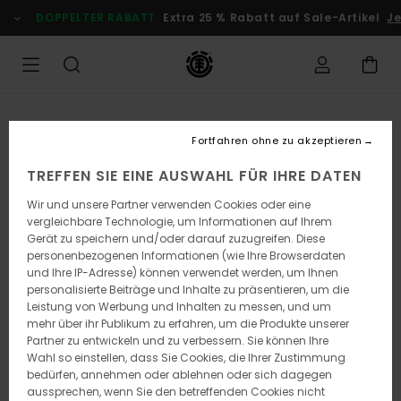
Direkt
DOPPELTER RABATT
Extra 25 % Rabatt auf Sale-Artikel
Jet
zur
Produktinformation
springen
Fortfahren ohne zu akzeptieren
TREFFEN SIE EINE AUSWAHL FÜR IHRE DATEN
Wir und unsere Partner verwenden Cookies oder eine
vergleichbare Technologie, um Informationen auf Ihrem
Gerät zu speichern und/oder darauf zuzugreifen. Diese
personenbezogenen Informationen (wie Ihre Browserdaten
und Ihre IP-Adresse) können verwendet werden, um Ihnen
personalisierte Beiträge und Inhalte zu präsentieren, um die
Leistung von Werbung und Inhalten zu messen, und um
mehr über ihr Publikum zu erfahren, um die Produkte unserer
Partner zu entwickeln und zu verbessern. Sie können Ihre
Wahl so einstellen, dass Sie Cookies, die Ihrer Zustimmung
bedürfen, annehmen oder ablehnen oder sich dagegen
aussprechen, wenn Sie den betreffenden Cookies nicht