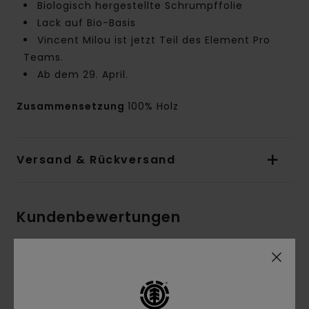
Biologisch hergestellte Schrumpffolie
Lack auf Bio-Basis
Vincent Milou ist jetzt Teil des Element Pro
Teams.
Ab dem 29. April.
Zusammensetzung
100% Holz
Versand & Rückversand
Kundenbewertungen
Durchschnittliche Bewertung
4.0
/5