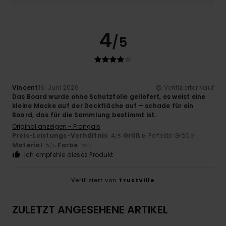
4
/5
Vincent
16. Juni 2026
Verifizierter Kauf
Das Board wurde ohne Schutzfolie geliefert, es weist eine
kleine Macke auf der Deckfläche auf – schade für ein
Board, das für die Sammlung bestimmt ist.
Original anzeigen - Français
Preis-Leistungs-Verhältnis
: 4
Größe
: Perfekte Größe
/5
Material
: 5
Farbe
: 5
/5
/5
Ich empfehle dieses Produkt
Verifiziert von
TrustVille
ZULETZT ANGESEHENE ARTIKEL