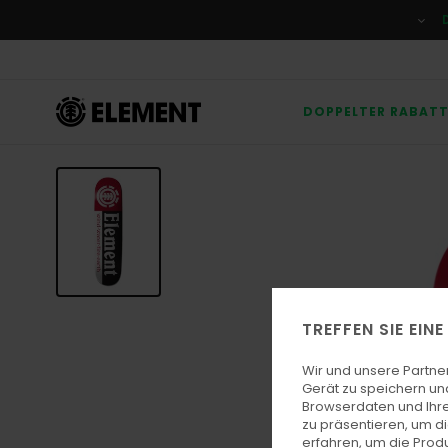
Direkt
zur
Produktinformation
springen
DOPPELTER RABAT
TREFFEN SIE EIN
Wir und unsere Partne
Gerät zu speichern un
Browserdaten und Ihre
zu präsentieren, um d
erfahren, um die Produ