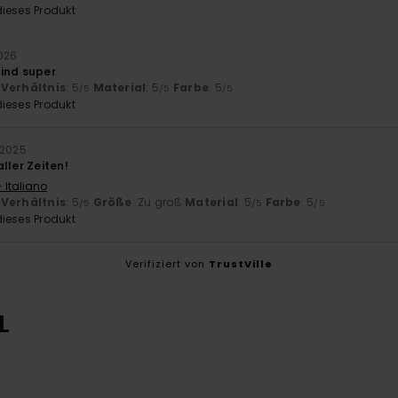
ieses Produkt
2026
ind super
-Verhältnis
: 5
Material
: 5
Farbe
: 5
/5
/5
/5
ieses Produkt
 2025
ller Zeiten!
 Italiano
-Verhältnis
: 5
Größe
: Zu groß
Material
: 5
Farbe
: 5
/5
/5
/5
ieses Produkt
Verifiziert von
TrustVille
L