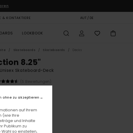
aren
E & KONTAKTIERE
GESCHENKKARTE
AUT / DE
SHOPS
BOARDS
LOOKBOOK
eite
Skateboards
Skateboards
Decks
ction 8.25"
 Unisex Skateboard-Deck
(5 Bewertungen)
5,00
n ohne zu akzeptieren
K = 1 GRIPTAPE GRATIS
rmationen auf Ihrem
 (wie Ihre
Assorted
e
iträge und Inhalte
hr Publikum zu
 Wahl so einstellen,