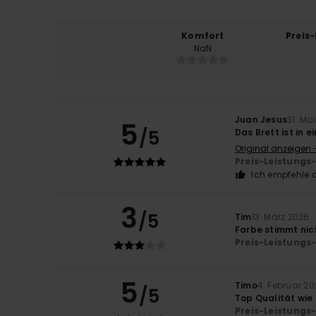
Komfort
Preis
NaN
Juan Jesus
31. Ma
5
/5
Das Brett ist in
Original anzeigen 
Preis-Leistungs
Ich empfehle d
3
/5
Tim
13. März 2026
Farbe stimmt nich
Preis-Leistungs
5
Timo
4. Februar 2
/5
Top Qualität wie 
Preis-Leistungs