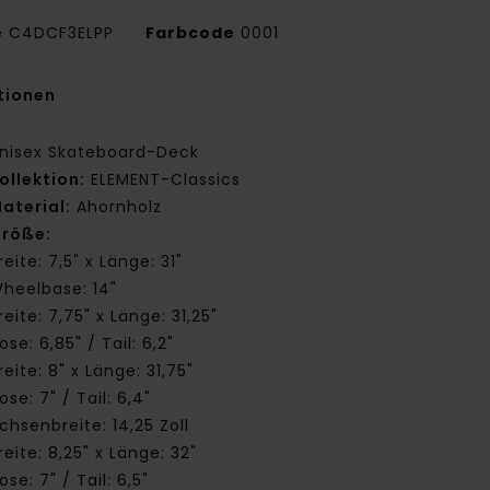
e
C4DCF3ELPP
Farbcode
0001
tionen
nisex Skateboard-Deck
ollektion:
ELEMENT-Classics
aterial:
Ahornholz
röße:
reite: 7,5" x Länge: 31"
heelbase: 14"
reite: 7,75" x Länge: 31,25"
ose: 6,85" / Tail: 6,2"
reite: 8" x Länge: 31,75"
ose: 7" / Tail: 6,4"
chsenbreite: 14,25 Zoll
reite: 8,25" x Länge: 32"
ose: 7" / Tail: 6,5"