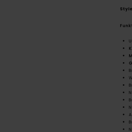
Styl
Funk
U
K
M
G
B
W
B
N
B
N
A
B
N