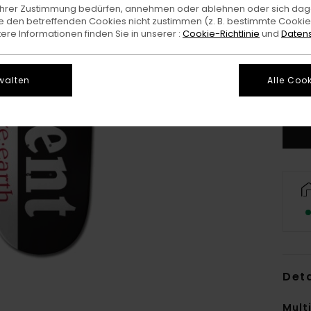
e Ihrer Zustimmung bedürfen, annehmen oder ablehnen oder sich da
 den betreffenden Cookies nicht zustimmen (z. B. bestimmte Cooki
re Informationen finden Sie in unserer :
Cookie-Richtlinie
und
Datens
walten
Alle Cook
Deta
Mult