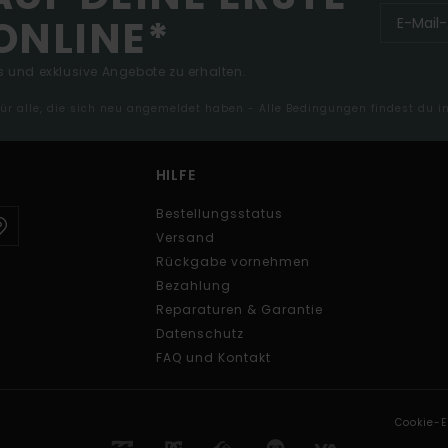
ONLINE*
 und exklusive Angebote zu erhalten.
 für alle, die sich neu angemeldet haben - Alle Bedingungen findest du 
HILFE
Bestellungsstatus
Versand
Rückgabe vornehmen
Bezahlung
Reparaturen & Garantie
Datenschutz
FAQ und Kontakt
Cookie-E