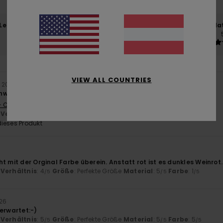
-Leistungs-Verhältnis
Größe
Mat
4.6
Zu klein
Zu groß
VIEW ALL COUNTRIES
i 2026
 einwandfreiem Zustand.
- Castellano
-Verhältnis
: 4
Größe
: Perfekte Größe
Material
: 5
Farbe
: 5
/5
/5
/5
ieses Produkt
t mit der Orginal Farbe überein. Anstatt rot ist es dunkles Weinrot.
-Verhältnis
: 4
Größe
: Perfekte Größe
Material
: 5
Farbe
: 1
/5
/5
/5
026
erwartet:-)
-Verhältnis
: 5
Größe
: Perfekte Größe
Material
: 5
Farbe
: 5
/5
/5
/5