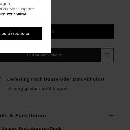
gegen
es zur Messung der
chutzrichtlinie
1SZ
ies akzeptieren
In den Warenkorb
Lieferung nach Hause oder zum Abholort
Lieferung geplant ab
10 August
ils & Funktionen
i Unisex Skateboard-Deck