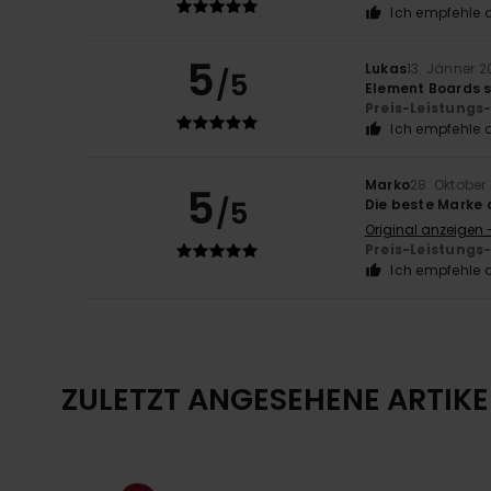
Ich empfehle d
5
Lukas
13. Jänner 
/5
Element Boards s
Preis-Leistungs
Ich empfehle d
Marko
28. Oktober
5
/5
Die beste Marke a
Original anzeigen -
Preis-Leistungs
Ich empfehle d
ZULETZT ANGESEHENE ARTIKE