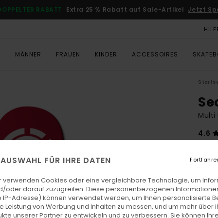
DOPPELTER RABATT
Extra 25 % Rabatt auf Sale-Artikel
Jetzt Sp
HILF
T
MÄNNER
FRAUEN
KINDER
ACCESSOIRES
SKATE
Starts
Se
Multi
4.6
€ 6
E AUSWAHL FÜR IHRE DATEN
Fortfahre
1 DEC
r verwenden Cookies oder eine vergleichbare Technologie, um Info
d/oder darauf zuzugreifen. Diese personenbezogenen Informationen
Farb
 IP-Adresse) können verwendet werden, um Ihnen personalisierte Be
ie Leistung von Werbung und Inhalten zu messen, und um mehr über i
kte unserer Partner zu entwickeln und zu verbessern. Sie können Ihre