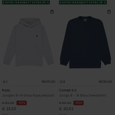
DOPPELTER RABATT EXTRA 25 %
DOPPELTER RABATT EXTRA 25 %
1
3
RECYCLED
RECYCLED
Pizza
Cornell 3.0
Jungen 8-16 Grau Kapuzenpulli
Jungs 8 - 16 Blau Sweatshirt
63%
63%
€ 60,00
€ 55,00
€ 22,50
€ 20,62