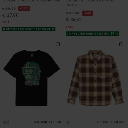
Jungen 8-16 Grau Kapuzenpulli
Jungen 8-16 Blau Canvas-
Jacke
55%
€ 60,00
63%
€ 95,00
€ 27,00
€ 35,62
SALE
SALE
DOPPELTER RABATT EXTRA 25 %
DOPPELTER RABATT EXTRA 25 %
2
1
ORGANIC COTTON
ORGANIC COTTON