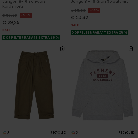
Jungen 8-16 Schwarz
Jungs 8 - 16 Grün Sweatshirt
Kordshorts
63%
€ 55,00
55%
€ 65,00
€ 20,62
€ 29,25
SALE
SALE
DOPPELTER RABATT EXTRA 25 %
DOPPELTER RABATT EXTRA 25 %
3
2
RECYCLED
RECYCLED