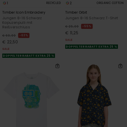
1
2
RECYCLED
ORGANIC COTTON
Timber Icon Embroidery
Timber Orbit
Jungen 8-16 Schwarz
Jungen 8-16 Schwarz T-Shirt
Kapuzenpulli mit
55%
€ 25,00
Reißverschluss
€ 11,25
63%
€ 60,00
SALE
€ 22,50
DOPPELTER RABATT EXTRA 25 %
SALE
DOPPELTER RABATT EXTRA 25 %