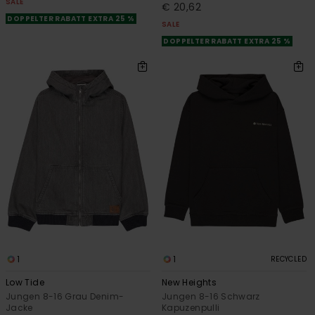
SALE
€ 20,62
DOPPELTER RABATT EXTRA 25 %
SALE
DOPPELTER RABATT EXTRA 25 %
1
1
RECYCLED
Low Tide
New Heights
Jungen 8-16 Grau Denim-
Jungen 8-16 Schwarz
Jacke
Kapuzenpulli