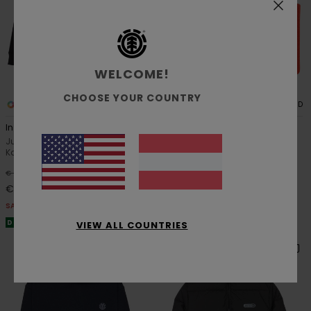
WELCOME!
CHOOSE YOUR COUNTRY
1
4
RECYCLED
RECYCLED
Inner Workings
High Icon Y
Jungen 8-16 Schwarz
Unisex Rot Klassisches Beanie
Kapuzenpulli
63%
€ 18,00
63%
€ 60,00
€ 6,75
€ 22,50
SALE
SALE
DOPPELTER RABATT EXTRA 25 %
DOPPELTER RABATT EXTRA 25 %
VIEW ALL COUNTRIES