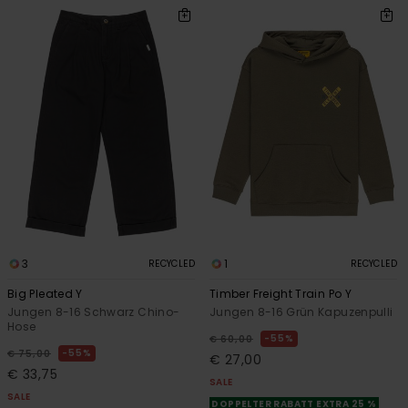
3
1
RECYCLED
RECYCLED
Big Pleated Y
Timber Freight Train Po Y
Jungen 8-16 Schwarz Chino-
Jungen 8-16 Grün Kapuzenpulli
Hose
55%
€ 60,00
55%
€ 75,00
€ 27,00
€ 33,75
SALE
SALE
DOPPELTER RABATT EXTRA 25 %