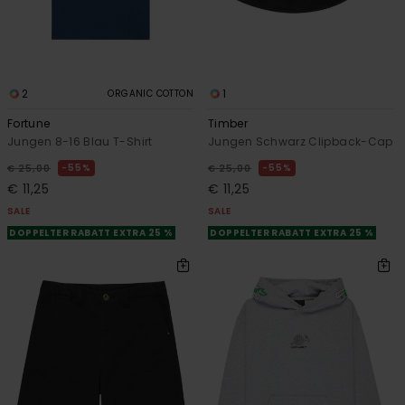
2
1
ORGANIC COTTON
Fortune
Timber
Jungen 8-16 Blau T-Shirt
Jungen Schwarz Clipback-Cap
55%
55%
€ 25,00
€ 25,00
€ 11,25
€ 11,25
SALE
SALE
DOPPELTER RABATT EXTRA 25 %
DOPPELTER RABATT EXTRA 25 %