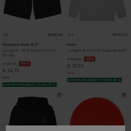
1
1
RECYCLED
RECYCLED
Howland Work 18.9"
Horn
Jungs 8 - 16 Schwarz Chino-
Jungen 8-16 Grau Kapuzenpulli
Shorts
63%
€ 60,00
55%
€ 55,00
€ 22,50
€ 24,75
SALE
SALE
DOPPELTER RABATT EXTRA 25 %
DOPPELTER RABATT EXTRA 25 %