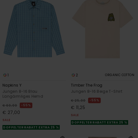
1
2
ORGANIC COTTON
Napkins Y
Timber The Frog
Jungen 8-16 Blau
Jungen 8-16 Beige T-Shirt
Langärmliges Hemd
55%
€ 25,00
55%
€ 60,00
€ 11,25
€ 27,00
SALE
SALE
DOPPELTER RABATT EXTRA 25 %
DOPPELTER RABATT EXTRA 25 %