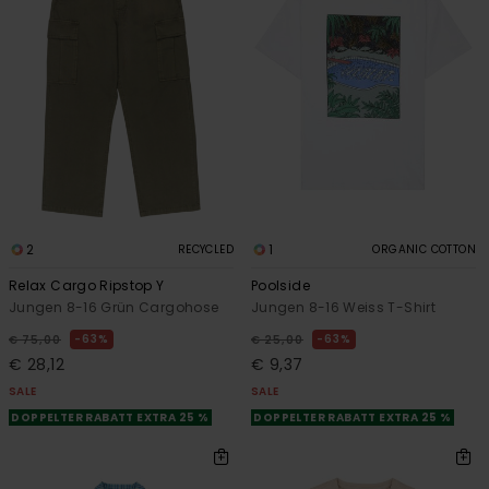
2
1
RECYCLED
ORGANIC COTTON
Relax Cargo Ripstop Y
Poolside
Jungen 8-16 Grün Cargohose
Jungen 8-16 Weiss T-Shirt
63%
63%
€ 75,00
€ 25,00
€ 28,12
€ 9,37
SALE
SALE
DOPPELTER RABATT EXTRA 25 %
DOPPELTER RABATT EXTRA 25 %