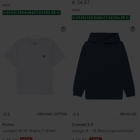
€ 24,37
SALE
SALE
DOPPELTER RABATT EXTRA 25 %
DOPPELTER RABATT EXTRA 25 %
2
2
ORGANIC COTTON
RECYCLED
Picnic
Cornell 3.0
Jungen 8-16 Weiss T-Shirt
Jungs 8 - 16 Blau Kapuzenpulli
63%
63%