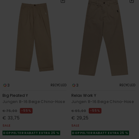
3
3
RECYCLED
RECYCLED
Big Pleated Y
Relax Work Y
Jungen 8-16 Beige Chino-Hose
Jungen 8-16 Beige Chino-Hose
55%
55%
€ 75,00
€ 65,00
€ 33,75
€ 29,25
SALE
SALE
DOPPELTER RABATT EXTRA 25 %
DOPPELTER RABATT EXTRA 25 %