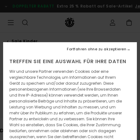
Direkt
DOPPELTER RABATT
Extra 25 % Rabatt auf Sale-Artikel
Je
zur
Produkt
Auswahl
springen
Sale Kinder
Rucksäcke
Fortfahren ohne zu akzeptieren
TREFFEN SIE EINE AUSWAHL FÜR IHRE DATEN
T-Shirts
Hemden
Sweatshirts & Hoodies
Jacken
Wir und unsere Partner verwenden Cookies oder eine
vergleichbare Technologie, um Informationen auf Ihrem
Gerät zu speichern und/oder darauf zuzugreifen. Diese
personenbezogenen Informationen (wie Ihre Browserdaten
Bleib dabei, die Produkte sind bald
und Ihre IP-Adresse) können verwendet werden, um Ihnen
personalisierte Beiträge und Inhalte zu präsentieren, um die
wieder da
Leistung von Werbung und Inhalten zu messen, und um
mehr über ihr Publikum zu erfahren, um die Produkte unserer
Partner zu entwickeln und zu verbessern. Sie können Ihre
Wahl so einstellen, dass Sie Cookies, die Ihrer Zustimmung
Das könnte dir auch gefallen
bedürfen, annehmen oder ablehnen oder sich dagegen
aussprechen, wenn Sie den betreffenden Cookies nicht