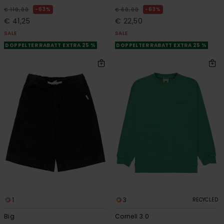
63%
63%
€ 110,00
€ 60,00
€ 41,25
€ 22,50
SALE
SALE
DOPPELTER RABATT EXTRA 25 %
DOPPELTER RABATT EXTRA 25 %
1
3
RECYCLED
Big
Cornell 3.0