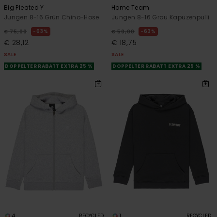
Big Pleated Y
Home Team
Jungen 8-16 Grün Chino-Hose
Jungen 8-16 Grau Kapuzenpulli
63%
63%
€ 75,00
€ 50,00
€ 28,12
€ 18,75
SALE
SALE
DOPPELTER RABATT EXTRA 25 %
DOPPELTER RABATT EXTRA 25 %
4
1
RECYCLED
RECYCLED