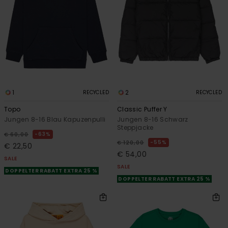
1
2
RECYCLED
RECYCLED
Topo
Classic Puffer Y
Jungen 8-16 Blau Kapuzenpulli
Jungen 8-16 Schwarz
Steppjacke
63%
€ 60,00
55%
€ 120,00
€ 22,50
€ 54,00
SALE
SALE
DOPPELTER RABATT EXTRA 25 %
DOPPELTER RABATT EXTRA 25 %