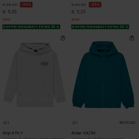
55%
55%
€ 25,00
€ 25,00
€ 11,25
€ 11,25
SALE
SALE
DOPPELTER RABATT EXTRA 25 %
DOPPELTER RABATT EXTRA 25 %
1
1
RECYCLED
Grip It Po Y
Alder 10K/5K