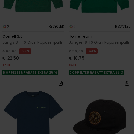
2
2
RECYCLED
RECYCLED
Cornell 3.0
Home Team
Jungs 8 - 16 Grün Kapuzenpulli
Jungen 8-16 Grün Kapuzenpulli
63%
63%
€ 60,00
€ 50,00
€ 22,50
€ 18,75
SALE
SALE
DOPPELTER RABATT EXTRA 25 %
DOPPELTER RABATT EXTRA 25 %