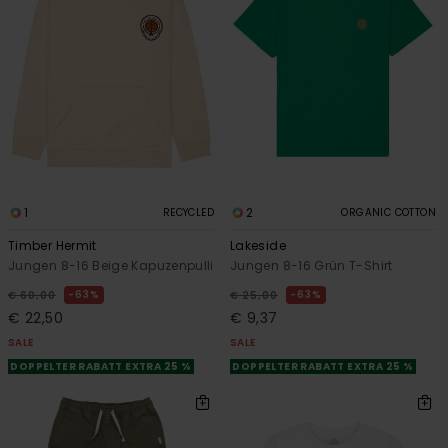
1
2
RECYCLED
ORGANIC COTTON
Timber Hermit
Lakeside
Jungen 8-16 Beige Kapuzenpulli
Jungen 8-16 Grün T-Shirt
63%
63%
€ 60,00
€ 25,00
€ 22,50
€ 9,37
SALE
SALE
DOPPELTER RABATT EXTRA 25 %
DOPPELTER RABATT EXTRA 25 %