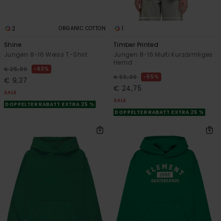
2
1
ORGANIC COTTON
Shine
Timber Printed
Jungen 8-16 Weiss T-Shirt
Jungen 8-16 Multi Kurzärmliges
Hemd
63%
€ 25,00
55%
€ 55,00
€ 9,37
€ 24,75
SALE
SALE
DOPPELTER RABATT EXTRA 25 %
DOPPELTER RABATT EXTRA 25 %