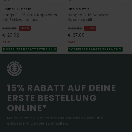
Cornell Classic
Bite Me Po Y
Jungs 8 - 16 Grau Kapuzenpulli
Jungen 8-16 Schwarz
mit Reißverschluss
Kapuzenpulli
63%
55%
€ 55,00
€ 60,00
€ 20,62
€ 27,00
SALE
SALE
DOPPELTER RABATT EXTRA 25 %
DOPPELTER RABATT EXTRA 25 %
15% RABATT AUF DEINE
ERSTE BESTELLUNG
ONLINE*
Melde dich an, um immer die neuesten News und
exklusive Angebote zu erhalten.