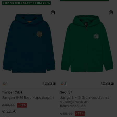
DOPPELTER RABATT EXTRA 25 %
1
4
RECYCLED
RECYCLED
Timber Orbit
Seal BP
Jungen 8-16 Blau Kapuzenpulli
Jungs 8 - 16 Grün Hoodie mit
durchgehendem
63%
€ 60,00
Reißverschluss
€ 22,50
63%
€ 55,00