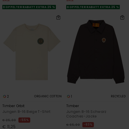
SALE
SALE
DOPPELTER RABATT EXTRA 25 %
DOPPELTER RABATT EXTRA 25 %
2
1
ORGANIC COTTON
RECYCLED
Timber Orbit
Timber
Jungen 8-16 Beige T-Shirt
Jungen 8-16 Schwarz
Coaches-Jacke
55%
€ 25,00
63%
€ 65,00
€ 11,25