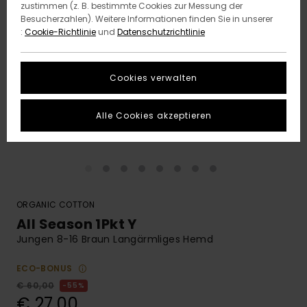
zustimmen (z. B. bestimmte Cookies zur Messung der
Besucherzahlen). Weitere Informationen finden Sie in unserer
:
Cookie-Richtlinie
und
Datenschutzrichtlinie
Cookies verwalten
Alle Cookies akzeptieren
ORGANIC COTTON
All Season 1Pkt Y
Jungen 8-16 Braun Langärmliges Hemd
ECO-BONUS
€ 60,00
55%
€ 27,00