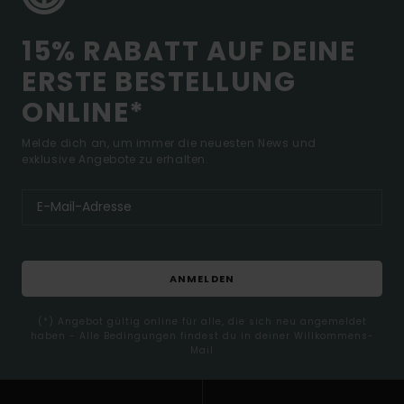
15% RABATT AUF DEINE
ERSTE BESTELLUNG
ONLINE*
Melde dich an, um immer die neuesten News und
exklusive Angebote zu erhalten.
ANMELDEN
(*) Angebot gültig online für alle, die sich neu angemeldet
haben - Alle Bedingungen findest du in deiner Willkommens-
Mail