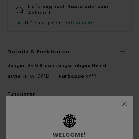
Lieferung nach Hause oder zum
Abholort
Lieferung geplant ab
12 August
Details & Funktionen
Jungen 8-16 Braun Langärmliges Hemd
Style
ELBWT00113
Farbcode
ctf2
Funktionen
Conscious by Nature:
Bio-Baumwolle
Stoff:
Bio-Baumwolle/recyceltes Polyester
[135 g/m2]
Passform:
Regular Fit
WELCOME!