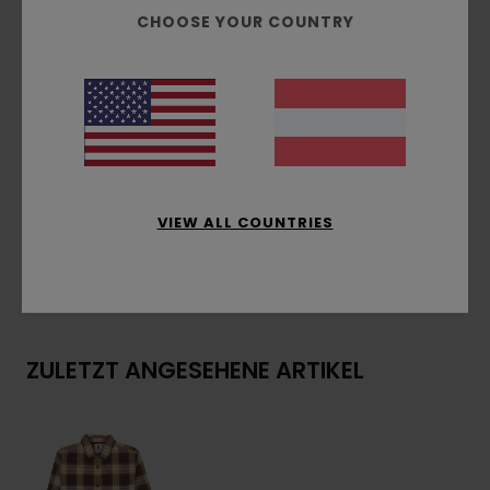
Hals:
Hemdkragen
CHOOSE YOUR COUNTRY
Knopfleiste vorne
Aufgesetzte Brusttaschen
Bündchen mit Knöpfen
Element Weblabel
Zusammensetzung
[Hauptstoff] 80 % Bio-
Baumwolle, 20 % recyceltes Polyester
VIEW ALL COUNTRIES
Versand & Rückversand
ZULETZT ANGESEHENE ARTIKEL