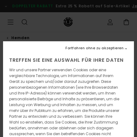
Direkt
DOPPELTER RABATT
Extra 25 % Rabatt auf Sale-Artikel
Jet
zur
Produktinformation
springen
Hemden
Fortfahren ohne zu akzeptieren
TREFFEN SIE EINE AUSWAHL FÜR IHRE DATEN
Wir und unsere Partner verwenden Cookies oder eine
vergleichbare Technologie, um Informationen auf Ihrem
Gerät zu speichern und/oder darauf zuzugreifen. Diese
personenbezogenen Informationen (wie Ihre Browserdaten
und Ihre IP-Adresse) können verwendet werden, um Ihnen
personalisierte Beiträge und Inhalte zu präsentieren, um die
Leistung von Werbung und Inhalten zu messen, und um
mehr über ihr Publikum zu erfahren, um die Produkte unserer
Partner zu entwickeln und zu verbessern. Sie können Ihre
Wahl so einstellen, dass Sie Cookies, die Ihrer Zustimmung
bedürfen, annehmen oder ablehnen oder sich dagegen
aussprechen, wenn Sie den betreffenden Cookies nicht