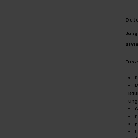
Deta
Jung
Styl
Funk
K
M
Bau
ung
C
F
P
H