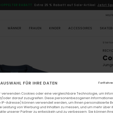
DOPPELTER RABATT
Extra 25 % Rabatt auf Sale-Artikel
Jetzt Sp
HILF
T
MÄNNER
FRAUEN
KINDER
ACCESSOIRES
SKATE
Starts
RECYC
Co
Jungs
5.0
ECO-
E AUSWAHL FÜR IHRE DATEN
Fortfahre
€ 55,
€ 2
r verwenden Cookies oder eine vergleichbare Technologie, um Info
d/oder darauf zuzugreifen. Diese personenbezogenen Informationen
SALE
 IP-Adresse) können verwendet werden, um Ihnen personalisierte Be
ie Leistung von Werbung und Inhalten zu messen, und um mehr über i
DOPPE
kte unserer Partner zu entwickeln und zu verbessern. Sie können Ihre