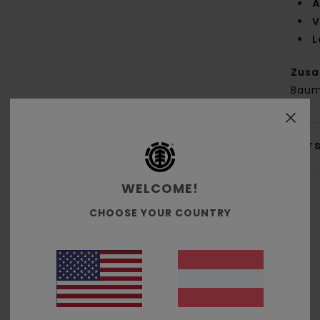
Ä
V
L
Zus
Baum
Ver
WELCOME!
CHOOSE YOUR COUNTRY
Durchschnittliche Bewertung
5.0
/5