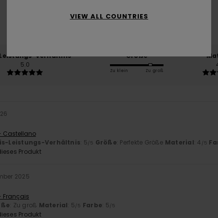
VIEW ALL COUNTRIES
basierend auf
2 verifizierten Bewertungen
seit Dezember 2025
100% unserer Kunden empfehlen dieses Produkt
-Leistungs-Verhältnis
Größe
Mat
5.0
Zu klein
Zu groß
026
- Castellano
is-Leistungs-Verhältnis
: 5
Größe
: Perfekte Größe
Material
: 4
Fa
/5
/5
ieses Produkt
mber 2025
- Français
öße
: Zu groß
Material
: 5
Farbe
: 5
/5
/5
ieses Produkt