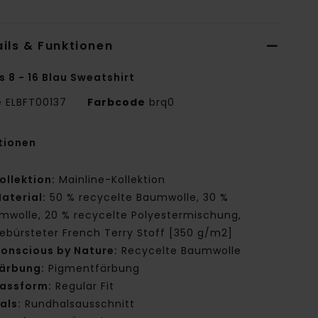
ils & Funktionen
s 8 - 16 Blau Sweatshirt
e
ELBFT00137
Farbcode
brq0
tionen
ollektion:
Mainline-Kollektion
aterial:
50 % recycelte Baumwolle, 30 %
mwolle, 20 % recycelte Polyestermischung,
ebürsteter French Terry Stoff [350 g/m2]
onscious by Nature:
Recycelte Baumwolle
ärbung:
Pigmentfärbung
assform:
Regular Fit
als:
Rundhalsausschnitt