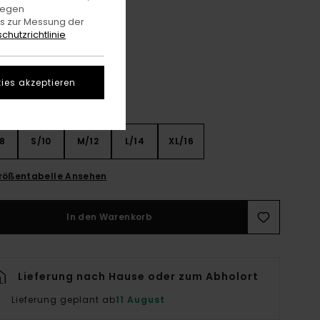
gegen
es zur Messung der
Dark Denim
e
chutzrichtlinie
ies akzeptieren
8
S/10
M/12
L/14
XL/16
rößentabelle Ansehen
In den Warenkorb
Lieferung nach Hause oder zum Abholort
Lieferung geplant ab
11 August