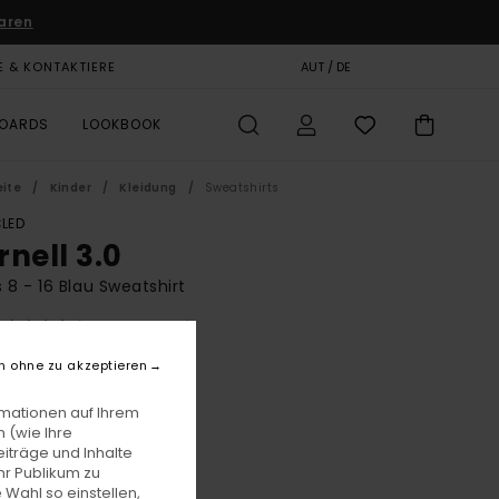
aren
E & KONTAKTIERE
GESCHENKKARTE
AUT / DE
SHOPS
BOARDS
LOOKBOOK
eite
Kinder
Kleidung
Sweatshirts
LED
rnell 3.0
 8 - 16 Blau Sweatshirt
(2 Bewertungen)
BONUS
n ohne zu akzeptieren
00
63%
0,62
rmationen auf Ihrem
 (wie Ihre
iträge und Inhalte
hr Publikum zu
LTER RABATT EXTRA 25 %
 Wahl so einstellen,