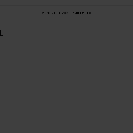
Verifiziert von
TrustVille
L