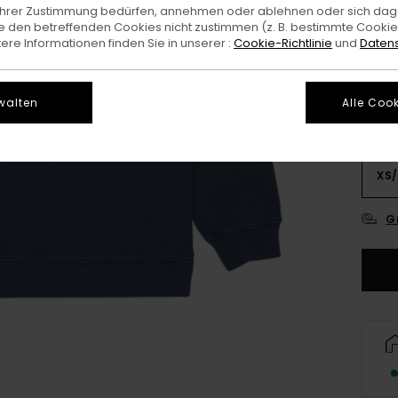
e Ihrer Zustimmung bedürfen, annehmen oder ablehnen oder sich da
 den betreffenden Cookies nicht zustimmen (z. B. bestimmte Cooki
Farb
re Informationen finden Sie in unserer :
Cookie-Richtlinie
und
Datens
walten
Alle Cook
XS/
G