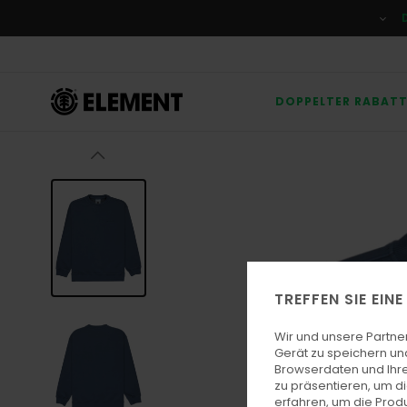
Direkt
zur
Produktinformation
springen
DOPPELTER RABAT
TREFFEN SIE EIN
Wir und unsere Partne
Gerät zu speichern un
Browserdaten und Ihre
zu präsentieren, um d
erfahren, um die Produ