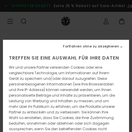
Direkt
DOPPELTER RABATT
Extra 25 % Rabatt auf Sale-Artikel
Je
zur
Produktinformation
springen
Fortfahren ohne zu akzeptieren
TREFFEN SIE EINE AUSWAHL FÜR IHRE DATEN
Wir und unsere Partner verwenden Cookies oder eine
vergleichbare Technologie, um Informationen auf Ihrem
Gerät zu speichern und/oder darauf zuzugreifen. Diese
personenbezogenen Informationen (wie Ihre Browserdaten
und Ihre IP-Adresse) können verwendet werden, um Ihnen
personalisierte Beiträge und Inhalte zu präsentieren, um die
Leistung von Werbung und Inhalten zu messen, und um
mehr über ihr Publikum zu erfahren, um die Produkte unserer
Partner zu entwickeln und zu verbessern. Sie können Ihre
Wahl so einstellen, dass Sie Cookies, die Ihrer Zustimmung
bedürfen, annehmen oder ablehnen oder sich dagegen
aussprechen, wenn Sie den betreffenden Cookies nicht