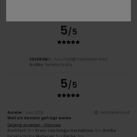
5
/5
SEVERINE
13. Juni 2026
Verifizierter Kauf
Größe
: Perfekte Größe
5
/5
Aurelie
1. Juni 2026
Verifizierter Kauf
Weil ich danach gefragt werde
Original anzeigen - Français
Komfort
: 5
Preis-Leistungs-Verhältnis
: 5
Größe
:
/5
/5
Perfekte Größe
Material
: 5
Farbe
: 5
/5
/5