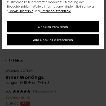
zustimmen (z. B. bestimmte Cookies zur Messung der
Besucherzahlen). Weitere Informationen finden Sie in unserer
:
Cookie-Richtlinie
und
Datenschutzrichtlinie
Cookies verwalten
Alle Cookies akzeptieren
T-Shirts
ORGANIC COTTON
Inner Workings
Jungen 8-16 Grün T-Shirt
5.0
(3 Bewertungen)
ECO-BONUS
€ 25,00
55%