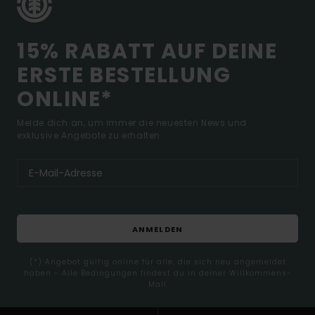
15% RABATT AUF DEINE
ERSTE BESTELLUNG
ONLINE*
Melde dich an, um immer die neuesten News und
exklusive Angebote zu erhalten.
ANMELDEN
(*) Angebot gültig online für alle, die sich neu angemeldet
haben - Alle Bedingungen findest du in deiner Willkommens-
Mail