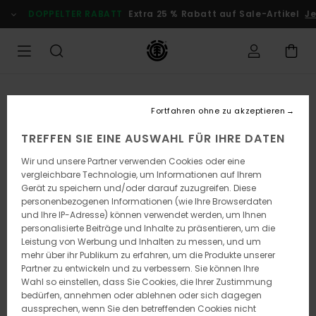
Direkt
DOPPELTER RABATT
Extra 25 % Rabatt auf Sale-Artikel
Je
zur
Produktinformation
springen
Fortfahren ohne zu akzeptieren
TREFFEN SIE EINE AUSWAHL FÜR IHRE DATEN
Wir und unsere Partner verwenden Cookies oder eine
vergleichbare Technologie, um Informationen auf Ihrem
Gerät zu speichern und/oder darauf zuzugreifen. Diese
personenbezogenen Informationen (wie Ihre Browserdaten
und Ihre IP-Adresse) können verwendet werden, um Ihnen
personalisierte Beiträge und Inhalte zu präsentieren, um die
Leistung von Werbung und Inhalten zu messen, und um
mehr über ihr Publikum zu erfahren, um die Produkte unserer
Partner zu entwickeln und zu verbessern. Sie können Ihre
Wahl so einstellen, dass Sie Cookies, die Ihrer Zustimmung
bedürfen, annehmen oder ablehnen oder sich dagegen
aussprechen, wenn Sie den betreffenden Cookies nicht