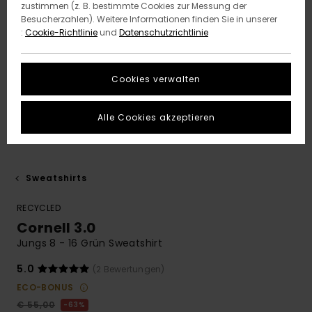
zustimmen (z. B. bestimmte Cookies zur Messung der
Besucherzahlen). Weitere Informationen finden Sie in unserer
:
Cookie-Richtlinie
und
Datenschutzrichtlinie
Cookies verwalten
Alle Cookies akzeptieren
Sweatshirts
RECYCLED
Cornell 3.0
Jungs 8 - 16 Grün Sweatshirt
5.0
(2 Bewertungen)
ECO-BONUS
€ 55,00
63%