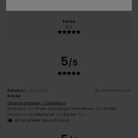
4.5
Zu klein
Zu groß
Farbe
5.0
5
/5
Palmira
13. Juni 2026
Verifizierter Kauf
Danke
Original anzeigen - Castellano
Komfort
: 5
Preis-Leistungs-Verhältnis
: 5
Größe
:
/5
/5
Perfekte Größe
Material
: 4
Farbe
: 5
/5
/5
Ich empfehle dieses Produkt