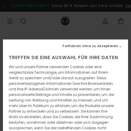
Direkt
DOPPELTER RABATT
Extra 25 % Rabatt auf Sale-Artikel
Jetzt
zur
Produktinformation
springen
Fortfahren ohne zu akzeptieren
TREFFEN SIE EINE AUSWAHL FÜR IHRE DATEN
Wir und unsere Partner verwenden Cookies oder eine
vergleichbare Technologie, um Informationen auf Ihrem
Gerät zu speichern und/oder darauf zuzugreifen. Diese
personenbezogenen Informationen (wie Ihre Browserdaten
und Ihre IP-Adresse) können verwendet werden, um Ihnen
personalisierte Beiträge und Inhalte zu präsentieren, um die
Leistung von Werbung und Inhalten zu messen, und um
mehr über ihr Publikum zu erfahren, um die Produkte unserer
Partner zu entwickeln und zu verbessern. Sie können Ihre
Wahl so einstellen, dass Sie Cookies, die Ihrer Zustimmung
bedürfen, annehmen oder ablehnen oder sich dagegen
aussprechen, wenn Sie den betreffenden Cookies nicht