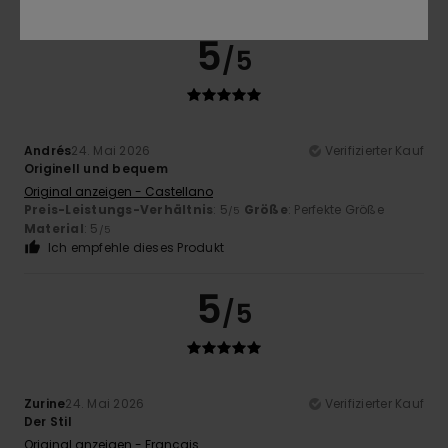
5
/5
Andrés
24. Mai 2026
Verifizierter Kauf
Originell und bequem
Original anzeigen - Castellano
Preis-Leistungs-Verhältnis
: 5
Größe
: Perfekte Größe
/5
Material
: 5
/5
Ich empfehle dieses Produkt
5
/5
Zurine
24. Mai 2026
Verifizierter Kauf
Der Stil
Original anzeigen - Français