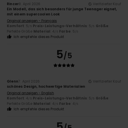
Rincer
8. April 2026
Verifizierter Kauf
Ein Modell, das sich besonders für junge Teenager eignet,
mit einem supercoolen Look
Original anzeigen - Français
Komfort
: 5
Preis-Leistungs-Verhältnis
: 5
Größe
:
/5
/5
Perfekte Größe
Material
: 4
Farbe
: 5
/5
/5
Ich empfehle dieses Produkt
5
/5
Glenn
7. April 2026
Verifizierter Kauf
schönes Design, hochwertige Materialien
Original anzeigen - English
Komfort
: 4
Preis-Leistungs-Verhältnis
: 5
Größe
:
/5
/5
Perfekte Größe
Material
: 4
Farbe
: 4
/5
/5
Ich empfehle dieses Produkt
5