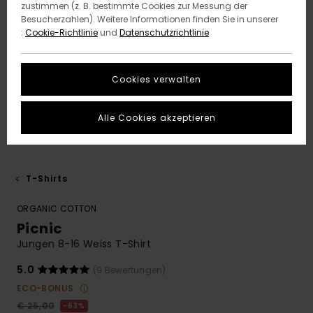
zustimmen (z. B. bestimmte Cookies zur Messung der
Besucherzahlen). Weitere Informationen finden Sie in unserer
:
Cookie-Richtlinie
und
Datenschutzrichtlinie
Cookies verwalten
Alle Cookies akzeptieren
T-Shirts
ORGANIC COTTON
Picnic
Jungen 8-16 Weiss T-Shirt
5.0
(9 Bewertungen)
ECO-BONUS
€ 25,00
63%