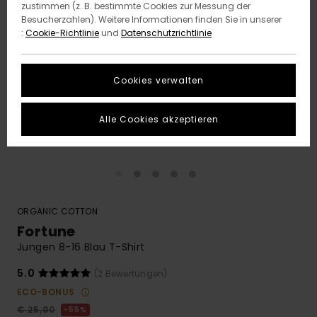
zustimmen (z. B. bestimmte Cookies zur Messung der
Besucherzahlen). Weitere Informationen finden Sie in unserer
:
Cookie-Richtlinie
und
Datenschutzrichtlinie
Cookies verwalten
Alle Cookies akzeptieren
ORGANIC COTTON
Fortune
Jungen 8-16 Blau T-Shirt
5.0
(2 Bewertungen)
ECO-BONUS
€ 25,00
55%