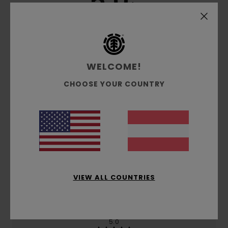
5.0
/5
basierend auf
2 verifizierten Bewertungen
seit Juni
2026
100% unserer Kunden empfehlen dieses Produkt
WELCOME!
Komfort
CHOOSE YOUR COUNTRY
5.0
Preis-Leistungs-Verhältnis
4.5
Größe
Material
VIEW ALL COUNTRIES
5.0
Zu klein
Zu groß
Farbe
5.0