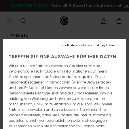
Direkt
DOPPELTER RABATT
Extra 25 % Rabatt auf Sale-Artikel
Jetz
zur
Produktinformation
springen
T-Shirts
Fortfahren ohne zu akzeptieren
TREFFEN SIE EINE AUSWAHL FÜR IHRE DATEN
Wir und unsere Partner verwenden Cookies oder eine
vergleichbare Technologie, um Informationen auf Ihrem
Gerät zu speichern und/oder darauf zuzugreifen. Diese
personenbezogenen Informationen (wie Ihre Browserdaten
und Ihre IP-Adresse) können verwendet werden, um Ihnen
personalisierte Beiträge und Inhalte zu präsentieren, um die
Leistung von Werbung und Inhalten zu messen, und um
mehr über ihr Publikum zu erfahren, um die Produkte unserer
Partner zu entwickeln und zu verbessern. Sie können Ihre
Wahl so einstellen, dass Sie Cookies, die Ihrer Zustimmung
bedürfen, annehmen oder ablehnen oder sich dagegen
aussprechen, wenn Sie den betreffenden Cookies nicht