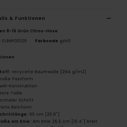
ils & Funktionen
en 8-16 Grün Chino-Hose
e
ELBNP00129
Farbcode
gzh0
tionen
toff:
recycelte Baumwolle [294 g/m2]
roße Passform
will-Konstruktion
este Taille
ormaler Schritt
eite Beinform
chrittlänge:
65 cm [25.6"]
aße am Knie:
Am Knie 26.5 cm [10.4"] breit