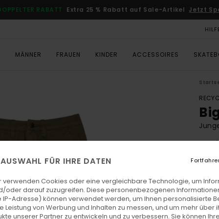
DOPPELTER RABATT
Extra 25 % Rabatt auf Sale-Artikel
Jetzt Sp
HILF
T
MÄNNER
FRAUEN
KINDER
ACCESSOIRES
SKATE
Starts
RECYC
Bi
Jung
4.5
ECO-
E AUSWAHL FÜR IHRE DATEN
Fortfahre
€ 75,
€ 2
r verwenden Cookies oder eine vergleichbare Technologie, um Info
d/oder darauf zuzugreifen. Diese personenbezogenen Informationen
SALE
 IP-Adresse) können verwendet werden, um Ihnen personalisierte Be
ie Leistung von Werbung und Inhalten zu messen, und um mehr über i
DOPPE
kte unserer Partner zu entwickeln und zu verbessern. Sie können Ihre