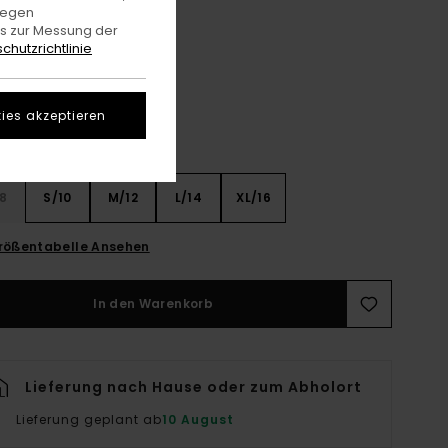
gegen
es zur Messung der
Kalamata
e
chutzrichtlinie
ies akzeptieren
8
S/10
M/12
L/14
XL/16
rößentabelle Ansehen
In den Warenkorb
Lieferung nach Hause oder zum Abholort
Lieferung geplant ab
10 August