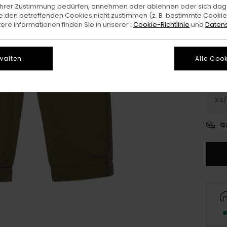
e Ihrer Zustimmung bedürfen, annehmen oder ablehnen oder sich da
 den betreffenden Cookies nicht zustimmen (z. B. bestimmte Cooki
Farb
re Informationen finden Sie in unserer :
Cookie-Richtlinie
und
Datens
walten
Alle Cook
XS/
G