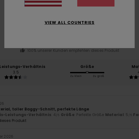
Durchschnittliche Bewertung
4.5
VIEW ALL COUNTRIES
/5
basierend auf
2 verifizierten Bewertungen
seit Jänner 2026
100% unserer Kunden empfehlen dieses Produkt
-Leistungs-Verhältnis
Größe
Mat
3.5
Zu klein
Zu groß
026
ial, toller Baggy-Schnitt, perfekte Länge
is-Leistungs-Verhältnis
: 4
Größe
: Perfekte Größe
Material
: 5
Fa
/5
/5
ieses Produkt
er 2026