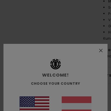
I
S
P
V
G
H
Kun
Zus
% re
WELCOME!
Ver
CHOOSE YOUR COUNTRY