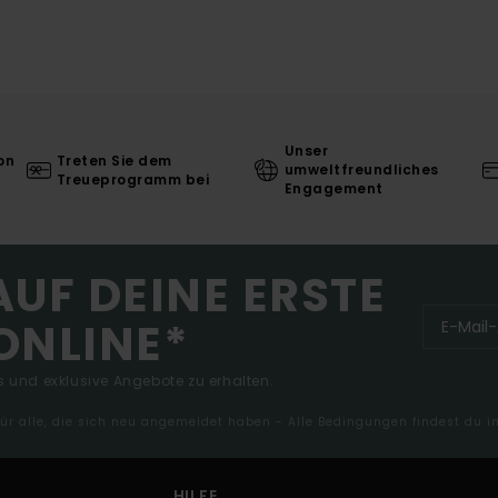
Unser
on
Treten Sie dem
umweltfreundliches
Treueprogramm bei
Engagement
AUF DEINE ERSTE
ONLINE*
 und exklusive Angebote zu erhalten.
 für alle, die sich neu angemeldet haben - Alle Bedingungen findest du 
HILFE