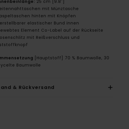
nnenbeinlänge:
25 cm [9.8"]
eitennahttaschen mit Münztasche
aspeltaschen hinten mit Knöpfen
erstellbarer elastischer Bund innen
ewebtes Element Co-Label auf der Rückseite
osenschlitz mit Reißverschluss und
ststoffknopf
ammensetzung
[Hauptstoff] 70 % Baumwolle, 30
cycelte Baumwolle
sand & Rückversand