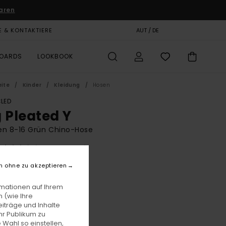
aren
E & KONTAKTIERE
GESCHENKKARTE
AUT / DE
SHOPS
BOARDS
LOOKBOOK
eite
Kinder
Kleidung
Hosen
LED
g Pleated Y
en 8-16 Grün Chino-Hose
(2 Bewertungen)
BONUS
n ohne zu akzeptieren
00
63%
8,12
rmationen auf Ihrem
 (wie Ihre
iträge und Inhalte
hr Publikum zu
LTER RABATT EXTRA 25 %
 Wahl so einstellen,