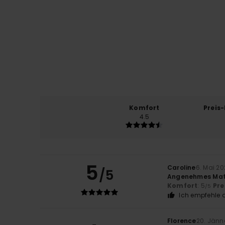
Komfort
Preis
4.5
5
Caroline
6. Mai 2
/5
Angenehmes Mater
Komfort
: 5
Pre
/5
Ich empfehle d
Florence
20. Jänn