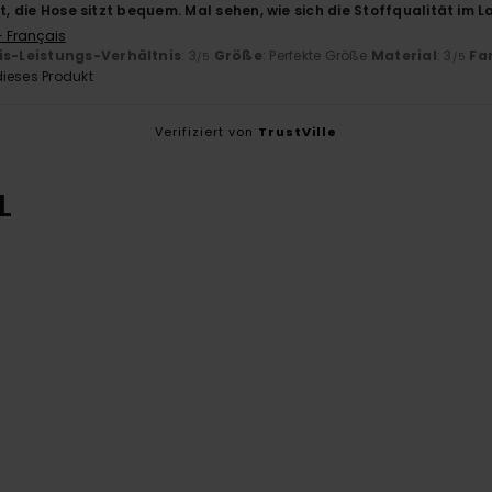
ut, die Hose sitzt bequem. Mal sehen, wie sich die Stoffqualität im L
- Français
is-Leistungs-Verhältnis
: 3
Größe
: Perfekte Größe
Material
: 3
Fa
/5
/5
ieses Produkt
Verifiziert von
TrustVille
L