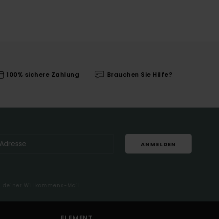
100% sichere Zahlung
Brauchen Sie Hilfe?
ANMELDEN
in deiner Willkommens-Mail
ELEMENT