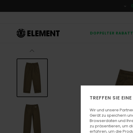
Direkt
zur
Produktinformation
springen
DOPPELTER RABAT
TREFFEN SIE EIN
Wir und unsere Partne
Gerät zu speichern un
Browserdaten und Ihre
zu präsentieren, um d
erfahren, um die Produ