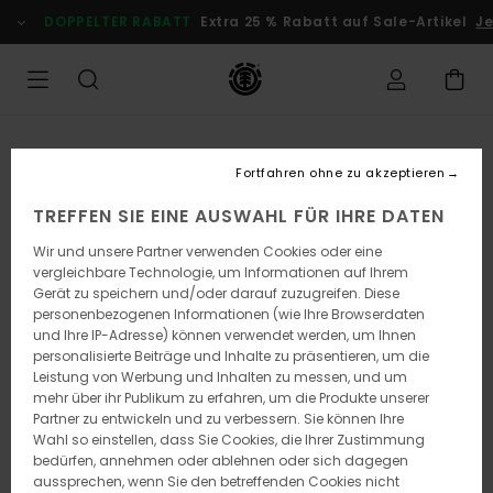
Direkt
DOPPELTER RABATT
Extra 25 % Rabatt auf Sale-Artikel
Jet
zur
Produktinformation
springen
Fortfahren ohne zu akzeptieren
TREFFEN SIE EINE AUSWAHL FÜR IHRE DATEN
Wir und unsere Partner verwenden Cookies oder eine
vergleichbare Technologie, um Informationen auf Ihrem
Gerät zu speichern und/oder darauf zuzugreifen. Diese
personenbezogenen Informationen (wie Ihre Browserdaten
und Ihre IP-Adresse) können verwendet werden, um Ihnen
personalisierte Beiträge und Inhalte zu präsentieren, um die
Leistung von Werbung und Inhalten zu messen, und um
mehr über ihr Publikum zu erfahren, um die Produkte unserer
Partner zu entwickeln und zu verbessern. Sie können Ihre
Wahl so einstellen, dass Sie Cookies, die Ihrer Zustimmung
bedürfen, annehmen oder ablehnen oder sich dagegen
aussprechen, wenn Sie den betreffenden Cookies nicht