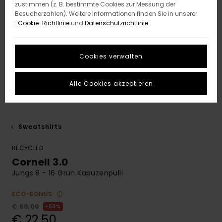
zustimmen (z. B. bestimmte Cookies zur Messung der
Besucherzahlen). Weitere Informationen finden Sie in unserer
:
Cookie-Richtlinie
und
Datenschutzrichtlinie
Cookies verwalten
Alle Cookies akzeptieren
Sweatshirts
RECYCLED
Cornell 3.0
Jungs 8 - 16 Grün Kapuzenpulli
ECO-BONUS
€ 60,00
63%
€ 22,50