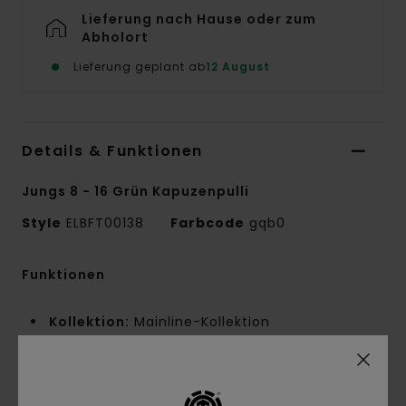
Lieferung nach Hause oder zum
Abholort
Lieferung geplant ab
12 August
Details & Funktionen
Jungs 8 - 16 Grün Kapuzenpulli
Style
ELBFT00138
Farbcode
gqb0
Funktionen
Kollektion:
Mainline-Kollektion
Material:
50 % recycelte Baumwolle, 30 %
Baumwolle, 20 % recycelte Polyestermischung,
ungebürsteter French Terry Stoff [350 g/m2]