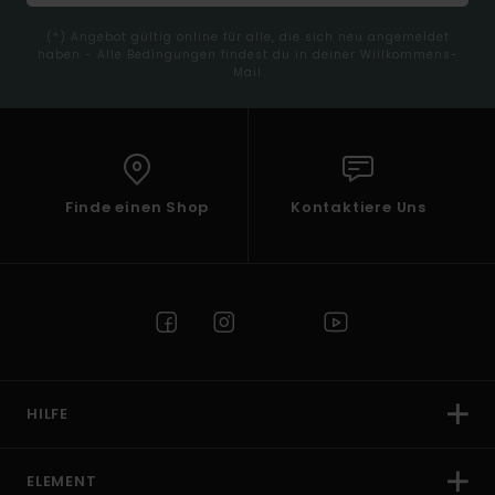
(*) Angebot gültig online für alle, die sich neu angemeldet
haben - Alle Bedingungen findest du in deiner Willkommens-
Mail
Finde einen Shop
Kontaktiere Uns
HILFE
ELEMENT