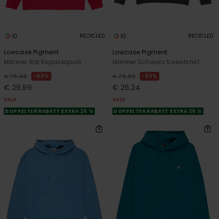
10
10
RECYCLED
RECYCLED
Lowcase Pigment
Lowcase Pigment
Männer Rot Kapuzenpulli
Männer Schwarz Sweatshirt
60%
63%
€ 75,00
€ 70,00
€ 29,99
€ 26,24
SALE
SALE
DOPPELTER RABATT EXTRA 25 %
DOPPELTER RABATT EXTRA 25 %