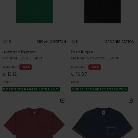
18
1
ORGANIC COTTON
ORGANIC COTTON
Lowcase Pigment
Eaxe Ripple
Männer Grün T-Shirt
Männer Schwarz T-Shirt
63%
63%
€ 35,00
€ 45,00
€ 13,12
€ 16,87
SALE
SALE
DOPPELTER RABATT EXTRA 25 %
DOPPELTER RABATT EXTRA 25 %