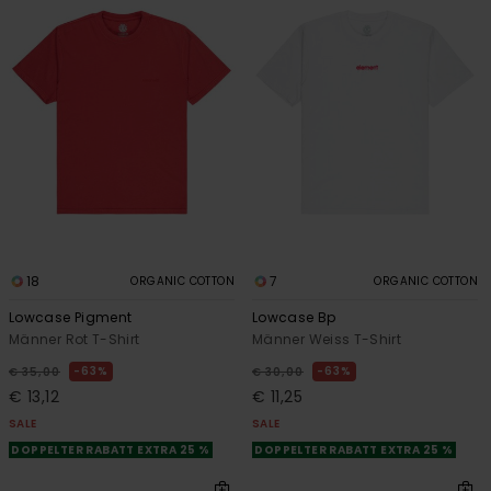
18
7
ORGANIC COTTON
ORGANIC COTTON
Lowcase Pigment
Lowcase Bp
Männer Rot T-Shirt
Männer Weiss T-Shirt
63%
63%
€ 35,00
€ 30,00
€ 13,12
€ 11,25
SALE
SALE
DOPPELTER RABATT EXTRA 25 %
DOPPELTER RABATT EXTRA 25 %