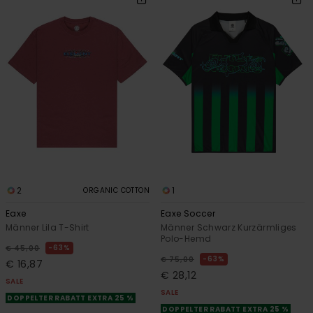
2
1
ORGANIC COTTON
Eaxe
Eaxe Soccer
Männer Lila T-Shirt
Männer Schwarz Kurzärmliges
Polo-Hemd
63%
€ 45,00
63%
€ 75,00
€ 16,87
€ 28,12
SALE
SALE
DOPPELTER RABATT EXTRA 25 %
DOPPELTER RABATT EXTRA 25 %