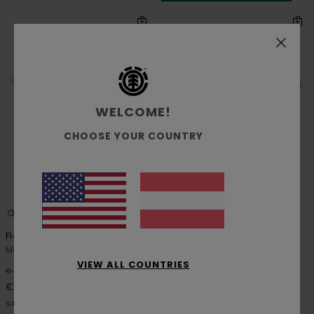
WELCOME!
CHOOSE YOUR COUNTRY
2
2
ORGANIC COTTON
Floatie
Script
Männer Rosa T-Shirt
Männer Beige Kurzärmliges
Polo-Hemd
VIEW ALL COUNTRIES
63%
€ 35,00
63%
€ 60,00
€ 13,12
€ 22,50
SALE