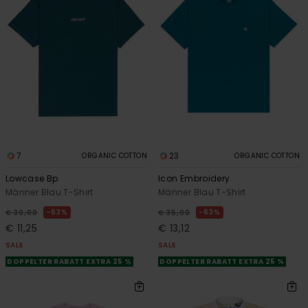
7
23
ORGANIC COTTON
ORGANIC COTTON
Lowcase Bp
Icon Embroidery
Männer Blau T-Shirt
Männer Blau T-Shirt
63%
63%
€ 30,00
€ 35,00
€ 11,25
€ 13,12
SALE
SALE
DOPPELTER RABATT EXTRA 25 %
DOPPELTER RABATT EXTRA 25 %