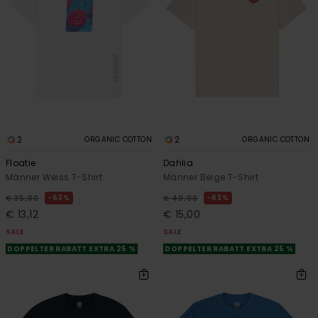
2
2
ORGANIC COTTON
ORGANIC COTTON
Floatie
Dahlia
Männer Weiss T-Shirt
Männer Beige T-Shirt
63%
63%
€ 35,00
€ 40,00
€ 13,12
€ 15,00
SALE
SALE
DOPPELTER RABATT EXTRA 25 %
DOPPELTER RABATT EXTRA 25 %