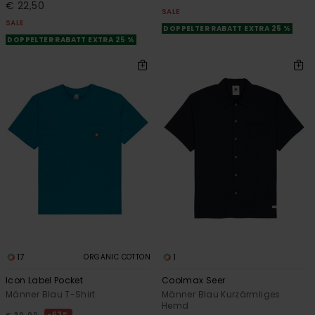
€ 22,50
SALE
SALE
DOPPELTER RABATT EXTRA 25 %
DOPPELTER RABATT EXTRA 25 %
17
1
ORGANIC COTTON
Icon Label Pocket
Coolmax Seer
Männer Blau T-Shirt
Männer Blau Kurzärmliges
Hemd
63%