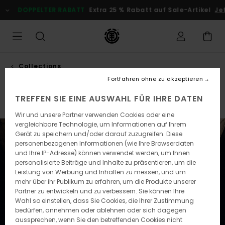
Direkt
ELTER RABATT
Extra 25 % Rabatt auf Sale-Artikel
Jetzt Sparen
zur
Produkt
Auswahl
springen
Collections
Vincent milou
Fortfahren ohne zu akzeptieren
TREFFEN SIE EINE AUSWAHL FÜR IHRE DATEN
Element x Timber!
Element x Gabriel Alcala
Element 
Wir und unsere Partner verwenden Cookies oder eine
vergleichbare Technologie, um Informationen auf Ihrem
Gerät zu speichern und/oder darauf zuzugreifen. Diese
personenbezogenen Informationen (wie Ihre Browserdaten
und Ihre IP-Adresse) können verwendet werden, um Ihnen
personalisierte Beiträge und Inhalte zu präsentieren, um die
Leistung von Werbung und Inhalten zu messen, und um
mehr über ihr Publikum zu erfahren, um die Produkte unserer
Partner zu entwickeln und zu verbessern. Sie können Ihre
Wahl so einstellen, dass Sie Cookies, die Ihrer Zustimmung
bedürfen, annehmen oder ablehnen oder sich dagegen
aussprechen, wenn Sie den betreffenden Cookies nicht