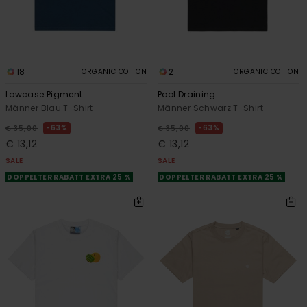
18
2
ORGANIC COTTON
ORGANIC COTTON
Lowcase Pigment
Pool Draining
Männer Blau T-Shirt
Männer Schwarz T-Shirt
63%
63%
€ 35,00
€ 35,00
€ 13,12
€ 13,12
SALE
SALE
DOPPELTER RABATT EXTRA 25 %
DOPPELTER RABATT EXTRA 25 %