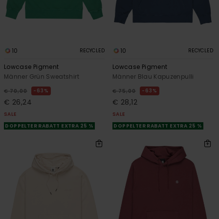
10
10
RECYCLED
RECYCLED
Lowcase Pigment
Lowcase Pigment
Männer Grün Sweatshirt
Männer Blau Kapuzenpulli
63%
63%
€ 70,00
€ 75,00
€ 26,24
€ 28,12
SALE
SALE
DOPPELTER RABATT EXTRA 25 %
DOPPELTER RABATT EXTRA 25 %