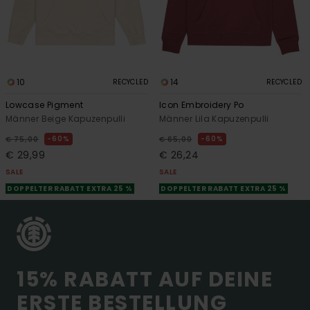
10
14
RECYCLED
RECYCLED
Lowcase Pigment
Icon Embroidery Po
Männer Beige Kapuzenpulli
Männer Lila Kapuzenpulli
60%
60%
€ 75,00
€ 65,00
€ 29,99
€ 26,24
SALE
SALE
DOPPELTER RABATT EXTRA 25 %
DOPPELTER RABATT EXTRA 25 %
15% RABATT AUF DEINE
ERSTE BESTELLUNG