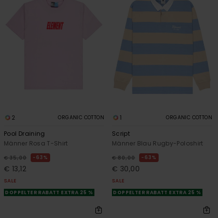
2
1
ORGANIC COTTON
ORGANIC COTTON
Pool Draining
Script
Männer Rosa T-Shirt
Männer Blau Rugby-Poloshirt
63%
63%
€ 35,00
€ 80,00
€ 13,12
€ 30,00
SALE
SALE
DOPPELTER RABATT EXTRA 25 %
DOPPELTER RABATT EXTRA 25 %