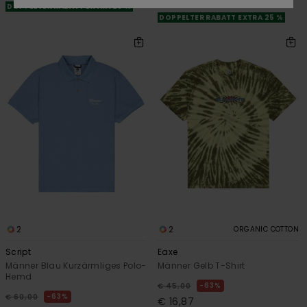
SALE
DOPPELTER RABATT EXTRA 25 %
DOPPELTER RABATT EXTRA 25 %
2
2
ORGANIC COTTON
Script
Eaxe
Männer Blau Kurzärmliges Polo-
Männer Gelb T-Shirt
Hemd
63%
€ 45,00
63%
€ 60,00
€ 16,87