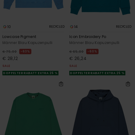
10
14
RECYCLED
RECYCLED
Lowcase Pigment
Icon Embroidery Po
Männer Blau Kapuzenpulli
Männer Blau Kapuzenpulli
63%
60%
€ 75,00
€ 65,00
€ 28,12
€ 26,24
SALE
SALE
DOPPELTER RABATT EXTRA 25 %
DOPPELTER RABATT EXTRA 25 %