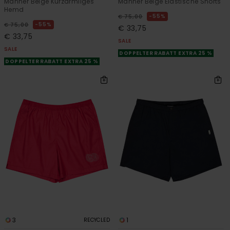
Männer Beige Kurzärmliges
Männer Beige Elastische Shorts
Hemd
55%
€ 75,00
55%
€ 75,00
€ 33,75
€ 33,75
SALE
SALE
DOPPELTER RABATT EXTRA 25 %
DOPPELTER RABATT EXTRA 25 %
3
1
RECYCLED