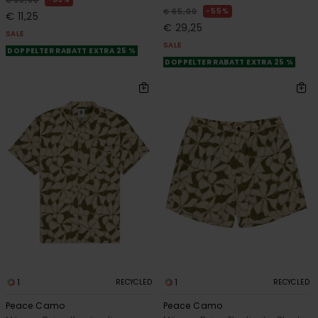
€ 30,00
55%
€ 65,00
€ 11,25
€ 29,25
SALE
SALE
DOPPELTER RABATT EXTRA 25 %
DOPPELTER RABATT EXTRA 25 %
1
1
RECYCLED
RECYCLED
Peace Camo
Peace Camo