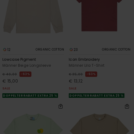
12
23
ORGANIC COTTON
ORGANIC COTTON
Lowcase Pigment
Icon Embroidery
Männer Beige Longsleeve
Männer Lila T-Shirt
63%
63%
€ 40,00
€ 35,00
€ 15,00
€ 13,12
SALE
SALE
DOPPELTER RABATT EXTRA 25 %
DOPPELTER RABATT EXTRA 25 %