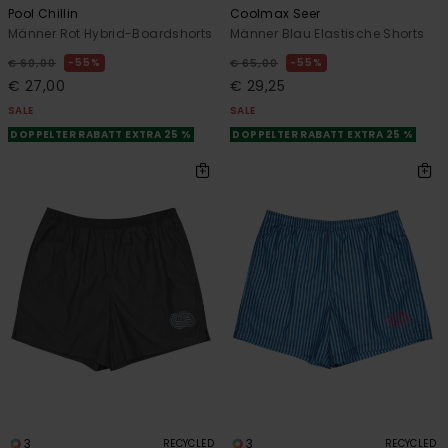
Pool Chillin
Coolmax Seer
Männer Rot Hybrid-Boardshorts
Männer Blau Elastische Shorts
55%
55%
€ 60,00
€ 65,00
€ 27,00
€ 29,25
SALE
SALE
DOPPELTER RABATT EXTRA 25 %
DOPPELTER RABATT EXTRA 25 %
3
3
RECYCLED
RECYCLED