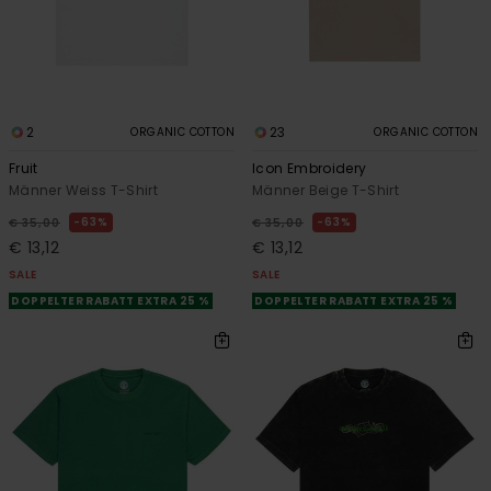
2
23
ORGANIC COTTON
ORGANIC COTTON
Fruit
Icon Embroidery
Männer Weiss T-Shirt
Männer Beige T-Shirt
63%
63%
€ 35,00
€ 35,00
€ 13,12
€ 13,12
SALE
SALE
DOPPELTER RABATT EXTRA 25 %
DOPPELTER RABATT EXTRA 25 %