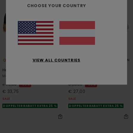
CHOOSE YOUR COUNTRY
VIEW ALL COUNTRIES
4
5
RECYCLED
ORGANIC COTTON
Heatley 2.0
Topaz C3
Männer Schwarz Lederschuhe
Männer Braun Lederschuhe
55%
55%
€ 75,00
€ 60,00
€ 33,75
€ 27,00
SALE
SALE
DOPPELTER RABATT EXTRA 25 %
DOPPELTER RABATT EXTRA 25 %