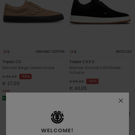
5
6
ORGANIC COTTON
RECYCLED
Topaz C3
Topaz C3 3.0
Männer Beige Lederschuhe
Männer Schwarz Wildleder-
Schuhe
55%
€ 60,00
55%
€ 89,00
€ 27,00
€ 40,05
SALE
SALE
DOPPELTER RABATT EXTRA 25 %
DOPPELTER RABATT EXTRA 25 %
WELCOME!