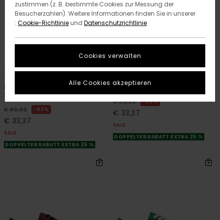
zustimmen (z. B. bestimmte Cookies zur Messung der
Besucherzahlen). Weitere Informationen finden Sie in unserer
:
Cookie-Richtlinie
und
Datenschutzrichtlinie
Cookies verwalten
6
6
RECYCLED
RECYCLED
Topaz C3 3.0
Topaz C3 3.0
Alle Cookies akzeptieren
Männer Weiss Wildleder-
Männer Grau Wildleder-Schuhe
Schuhe
63%
€ 89,00
63%
€ 89,00
€ 33,37
€ 33,37
SALE
SALE
DOPPELTER RABATT EXTRA 25 %
DOPPELTER RABATT EXTRA 25 %