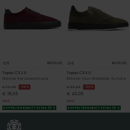
5
6
RECYCLED
RECYCLED
Topaz C3 2.0
Topaz C3 3.0
Männer Rot Lederschuhe
Männer Grün Wildleder-Schuhe
55%
55%
€ 79,00
€ 89,00
€ 35,55
€ 40,05
SALE
SALE
DOPPELTER RABATT EXTRA 25 %
DOPPELTER RABATT EXTRA 25 %