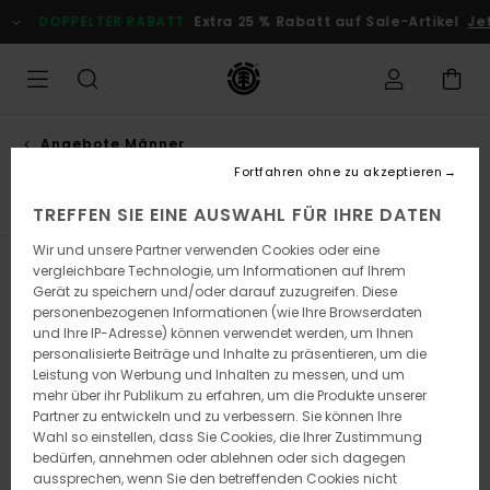
Direkt
DOPPELTER RABATT
Extra 25 % Rabatt auf Sale-Artikel
Jetz
zur
Produkt
Auswahl
springen
Angebote Männer
Schuhe
Fortfahren ohne zu akzeptieren
TREFFEN SIE EINE AUSWAHL FÜR IHRE DATEN
Wir und unsere Partner verwenden Cookies oder eine
vergleichbare Technologie, um Informationen auf Ihrem
Filtern & Sortieren
10
Ergebnisse
Gerät zu speichern und/oder darauf zuzugreifen. Diese
personenbezogenen Informationen (wie Ihre Browserdaten
Direkt
Überspringen
und Ihre IP-Adresse) können verwendet werden, um Ihnen
zu
und
den
filtern
personalisierte Beiträge und Inhalte zu präsentieren, um die
Filterkriterien
nach
Leistung von Werbung und Inhalten zu messen, und um
springen
mehr über ihr Publikum zu erfahren, um die Produkte unserer
Partner zu entwickeln und zu verbessern. Sie können Ihre
Wahl so einstellen, dass Sie Cookies, die Ihrer Zustimmung
bedürfen, annehmen oder ablehnen oder sich dagegen
aussprechen, wenn Sie den betreffenden Cookies nicht