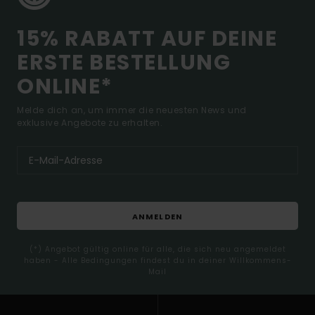
15% RABATT AUF DEINE
ERSTE BESTELLUNG
ONLINE*
Melde dich an, um immer die neuesten News und
exklusive Angebote zu erhalten.
ANMELDEN
(*) Angebot gültig online für alle, die sich neu angemeldet
haben - Alle Bedingungen findest du in deiner Willkommens-
Mail