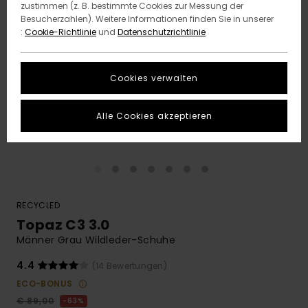
zustimmen (z. B. bestimmte Cookies zur Messung der
Besucherzahlen). Weitere Informationen finden Sie in unserer
:
Cookie-Richtlinie
und
Datenschutzrichtlinie
Cookies verwalten
Alle Cookies akzeptieren
RECYCLED
Topaz C3 3.0
Männer Grau Wildleder-Schuhe
4.4
(14 Bewertungen)
ECO-BONUS
€ 89,00
63%