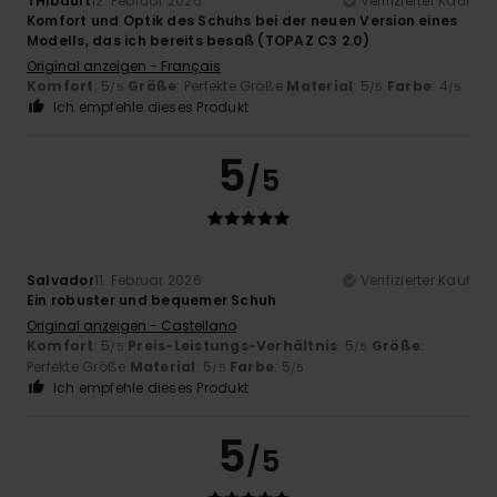
THibault
12. Februar 2026
Verifizierter Kauf
Komfort und Optik des Schuhs bei der neuen Version eines
Modells, das ich bereits besaß (TOPAZ C3 2.0)
Original anzeigen - Français
Komfort
: 5
Größe
: Perfekte Größe
Material
: 5
Farbe
: 4
/5
/5
/5
Ich empfehle dieses Produkt
5
/5
Salvador
11. Februar 2026
Verifizierter Kauf
Ein robuster und bequemer Schuh
Original anzeigen - Castellano
Komfort
: 5
Preis-Leistungs-Verhältnis
: 5
Größe
:
/5
/5
Perfekte Größe
Material
: 5
Farbe
: 5
/5
/5
Ich empfehle dieses Produkt
5
/5