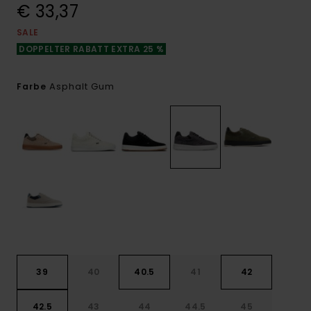
€ 33,37
SALE
DOPPELTER RABATT EXTRA 25 %
Asphalt Gum
Farbe
39
40
40.5
41
42
42.5
43
44
44.5
45