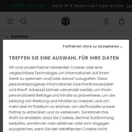
Direkt
DOPPELTER RABATT
Extra 25 % Rabatt auf Sale-Artikel
Je
zur
Produktinformation
springen
Sneaker
Fortfahren ohne zu akzeptieren
TREFFEN SIE EINE AUSWAHL FÜR IHRE DATEN
Wir und unsere Partner verwenden Cookies oder eine
vergleichbare Technologie, um Informationen auf Ihrem
Gerät zu speichern und/oder darauf zuzugreifen. Diese
personenbezogenen Informationen (wie Ihre Browserdaten
und Ihre IP-Adresse) können verwendet werden, um Ihnen
personalisierte Beiträge und Inhalte zu präsentieren, um die
Leistung von Werbung und Inhalten zu messen, und um
mehr über ihr Publikum zu erfahren, um die Produkte unserer
Partner zu entwickeln und zu verbessern. Sie können Ihre
Wahl so einstellen, dass Sie Cookies, die Ihrer Zustimmung
bedürfen, annehmen oder ablehnen oder sich dagegen
aussprechen, wenn Sie den betreffenden Cookies nicht