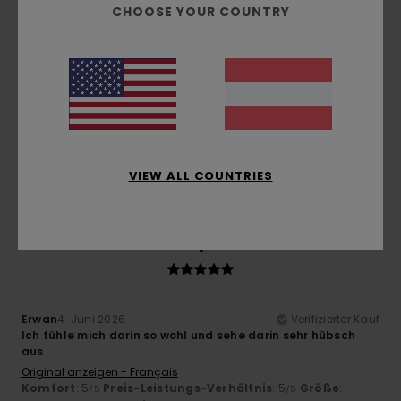
CHOOSE YOUR COUNTRY
5
/5
Mathias
1. Juli 2026
Verifizierter Kauf
Tolles Design und super Tragekomfort
Komfort
: 5
Preis-Leistungs-Verhältnis
: 5
Größe
:
/5
/5
Perfekte Größe
Material
: 5
Farbe
: 5
/5
/5
VIEW ALL COUNTRIES
Ich empfehle dieses Produkt
5
/5
Erwan
4. Juni 2026
Verifizierter Kauf
Ich fühle mich darin so wohl und sehe darin sehr hübsch
aus
Original anzeigen - Français
Komfort
: 5
Preis-Leistungs-Verhältnis
: 5
Größe
:
/5
/5