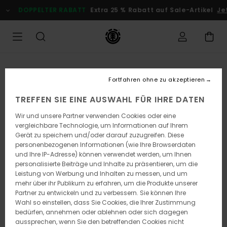
Direkt
DOPPELTER RABATT
Extra 25 % Rabatt auf Sale-Artikel
Je
zur
Produktinformation
springen
Fortfahren ohne zu akzeptieren
TREFFEN SIE EINE AUSWAHL FÜR IHRE DATEN
Wir und unsere Partner verwenden Cookies oder eine
vergleichbare Technologie, um Informationen auf Ihrem
Gerät zu speichern und/oder darauf zuzugreifen. Diese
personenbezogenen Informationen (wie Ihre Browserdaten
und Ihre IP-Adresse) können verwendet werden, um Ihnen
personalisierte Beiträge und Inhalte zu präsentieren, um die
Leistung von Werbung und Inhalten zu messen, und um
mehr über ihr Publikum zu erfahren, um die Produkte unserer
Partner zu entwickeln und zu verbessern. Sie können Ihre
Wahl so einstellen, dass Sie Cookies, die Ihrer Zustimmung
bedürfen, annehmen oder ablehnen oder sich dagegen
aussprechen, wenn Sie den betreffenden Cookies nicht