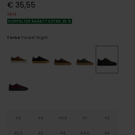
€ 35,55
SALE
DOPPELTER RABATT EXTRA 25 %
Forest Night
Farbe
39
40
40.5
41
42
42.5
43
44
44.5
45