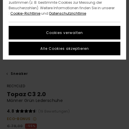
zustimmen (z. B. bestimmte Cookies zur Messung der
Besucherzahlen). Weitere Informationen finden Sie in unserer
:
Cookie-Richtlinie
und
Datenschutzrichtlinie
Cookies verwalten
Alle Cookies akzeptieren
Sneaker
RECYCLED
Topaz C3 2.0
Männer Grün Lederschuhe
4.8
(19 Bewertungen)
ECO-BONUS
€ 79,00
55%