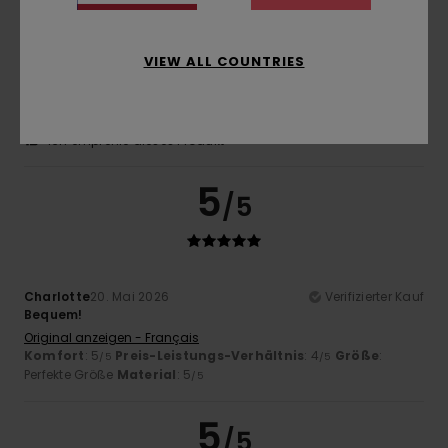
Anthony
22. Mai 2026
Verifizierter Kauf
VIEW ALL COUNTRIES
Mir gefällt das Design
Original anzeigen - Castellano
Komfort
: 5
Preis-Leistungs-Verhältnis
: 5
Größe
:
/5
/5
Perfekte Größe
Material
: 5
Farbe
: 5
/5
/5
Ich empfehle dieses Produkt
5
/5
Charlotte
20. Mai 2026
Verifizierter Kauf
Bequem!
Original anzeigen - Français
Komfort
: 5
Preis-Leistungs-Verhältnis
: 4
Größe
:
/5
/5
Perfekte Größe
Material
: 5
/5
5
/5