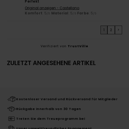
Perfekt
Original anzeigen - Castellano
Komfort
: 5
Material
: 5
Farbe
: 5
/5
/5
/5
1
2
>
Verifiziert von
TrustVille
ZULETZT ANGESEHENE ARTIKEL
Kostenloser Versand und Rückversand für Mitglieder
Rückgabe innerhalb von 30 Tagen
Treten Sie dem Treueprogramm bei
Unser umweltfreundliches Engagement