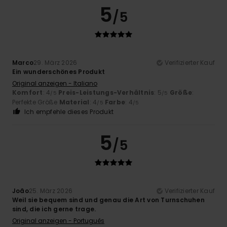
5
/5
Marco
29. März 2026
Verifizierter Kauf
Ein wunderschönes Produkt
Original anzeigen - Italiano
Komfort
: 4
Preis-Leistungs-Verhältnis
: 5
Größe
:
/5
/5
Perfekte Größe
Material
: 4
Farbe
: 4
/5
/5
Ich empfehle dieses Produkt
5
/5
João
25. März 2026
Verifizierter Kauf
Weil sie bequem sind und genau die Art von Turnschuhen
sind, die ich gerne trage.
Original anzeigen - Português