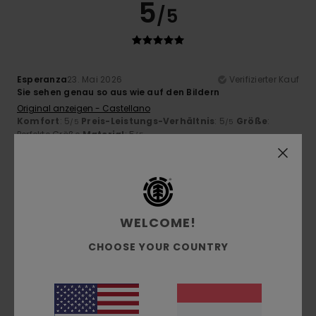
5
/5
Esperanza
23. Mai 2026
Verifizierter Kauf
Sie sehen genau so aus wie auf den Bildern
Original anzeigen - Castellano
Komfort
: 5
Preis-Leistungs-Verhältnis
: 5
Größe
:
/5
/5
Perfekte Größe
Material
: 5
/5
Ich empfehle dieses Produkt
5
/5
WELCOME!
CHOOSE YOUR COUNTRY
Roman
16. Mai 2026
Verifizierter Kauf
Alles super
Komfort
: 4
Preis-Leistungs-Verhältnis
: 4
Größe
:
/5
/5
Perfekte Größe
Material
: 4
Farbe
: 4
/5
/5
Ich empfehle dieses Produkt