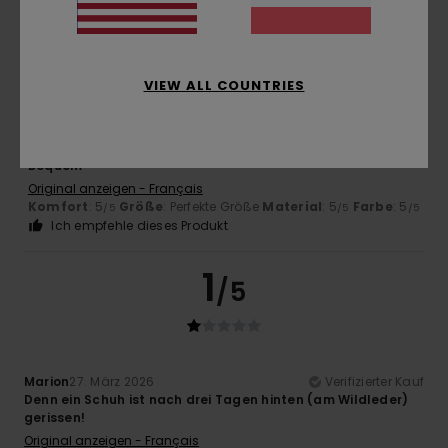
5
/5
VIEW ALL COUNTRIES
Pierre-Marie
13. Mai 2026
Verifizierter Kauf
Bequem
Original anzeigen - Français
Komfort
: 5
Größe
: Perfekte Größe
Material
: 5
Farbe
: 5
/5
/5
/5
Ich empfehle dieses Produkt
1
/5
Marion
27. März 2026
Verifizierter Kauf
Denn ein Schuh ist nach drei Tagen hinten (am Wildleder)
gerissen!
Original anzeigen - Français