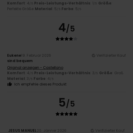
Komfort
: 4
Preis-Leistungs-Verhältnis
: 1
Größe
:
/5
/5
Perfekte Größe
Material
: 5
Farbe
: 5
/5
/5
4
/5
Eukene
19. Februar 2026
Verifizierter Kauf
sind bequem
Original anzeigen - Castellano
Komfort
: 4
Preis-Leistungs-Verhältnis
: 3
Größe
: Groß
/5
/5
Material
: 3
Farbe
: 4
/5
/5
Ich empfehle dieses Produkt
5
/5
JESUS MANUEL
20. Jänner 2026
Verifizierter Kauf