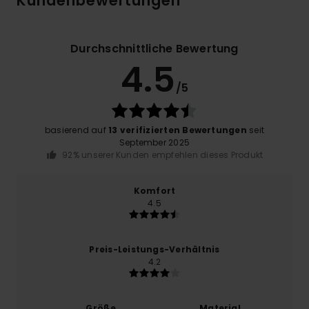
Kundenbewertungen
Durchschnittliche Bewertung
4.5
/5
basierend auf
13 verifizierten Bewertungen
seit
September 2025
92% unserer Kunden empfehlen dieses Produkt
Komfort
4.5
Preis-Leistungs-Verhältnis
4.2
Größe
Material