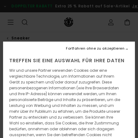
Direkt
DOPPELTER RABATT
Extra 25 % Rabatt auf Sale-Artikel
Je
zur
Produktinformation
springen
Sneaker
Fortfahren ohne zu akzeptieren
TREFFEN SIE EINE AUSWAHL FÜR IHRE DATEN
Wir und unsere Partner verwenden Cookies oder eine
vergleichbare Technologie, um Informationen auf Ihrem
Gerät zu speichern und/oder darauf zuzugreifen. Diese
personenbezogenen Informationen (wie Ihre Browserdaten
und Ihre IP-Adresse) können verwendet werden, um Ihnen
personalisierte Beiträge und Inhalte zu präsentieren, um die
Leistung von Werbung und Inhalten zu messen, und um
mehr über ihr Publikum zu erfahren, um die Produkte unserer
Partner zu entwickeln und zu verbessern. Sie können Ihre
Wahl so einstellen, dass Sie Cookies, die Ihrer Zustimmung
bedürfen, annehmen oder ablehnen oder sich dagegen
aussprechen, wenn Sie den betreffenden Cookies nicht