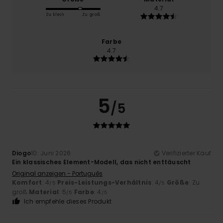
4.7
Zu klein
Zu groß
Farbe
4.7
5
/5
Diogo
10. Juni 2026
Verifizierter Kauf
Ein klassisches Element-Modell, das nicht enttäuscht
Original anzeigen - Português
Komfort
: 4
Preis-Leistungs-Verhältnis
: 4
Größe
: Zu
/5
/5
groß
Material
: 5
Farbe
: 4
/5
/5
Ich empfehle dieses Produkt