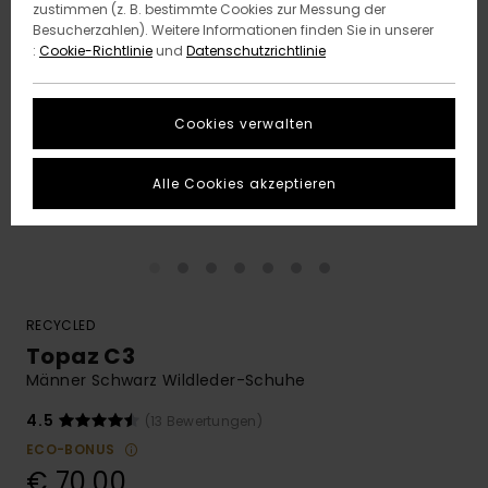
zustimmen (z. B. bestimmte Cookies zur Messung der
Besucherzahlen). Weitere Informationen finden Sie in unserer
:
Cookie-Richtlinie
und
Datenschutzrichtlinie
Cookies verwalten
Alle Cookies akzeptieren
RECYCLED
Topaz C3
Männer Schwarz Wildleder-Schuhe
4.5
(13 Bewertungen)
ECO-BONUS
€ 70,00