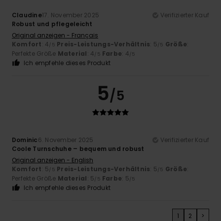
Claudine
17. November 2025
Verifizierter Kauf
Robust und pflegeleicht
Original anzeigen - Français
Komfort
: 4
Preis-Leistungs-Verhältnis
: 5
Größe
:
/5
/5
Perfekte Größe
Material
: 4
Farbe
: 4
/5
/5
Ich empfehle dieses Produkt
5
/5
Dominic
6. November 2025
Verifizierter Kauf
Coole Turnschuhe – bequem und robust
Original anzeigen - English
Komfort
: 5
Preis-Leistungs-Verhältnis
: 5
Größe
:
/5
/5
Perfekte Größe
Material
: 5
Farbe
: 5
/5
/5
Ich empfehle dieses Produkt
1
2
>