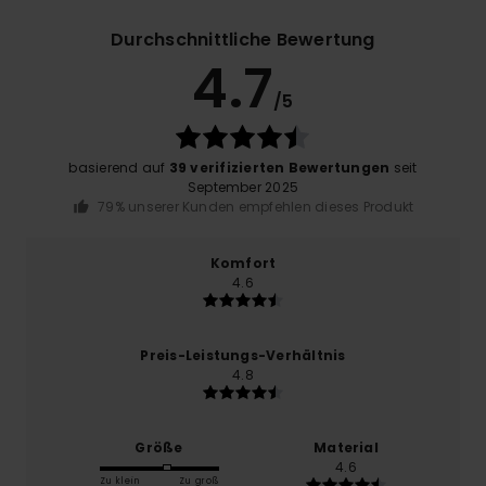
Durchschnittliche Bewertung
4.7
/5
basierend auf
39 verifizierten Bewertungen
seit
September 2025
79% unserer Kunden empfehlen dieses Produkt
Komfort
4.6
Preis-Leistungs-Verhältnis
4.8
Größe
Material
4.6
Zu klein
Zu groß