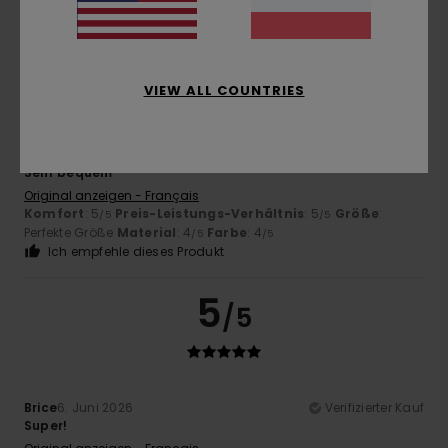
4
/5
VIEW ALL COUNTRIES
Catherine
16. Juni 2026
Verifizierter Kauf
Sehr bequem
Original anzeigen - Français
Komfort
: 5
Preis-Leistungs-Verhältnis
: 5
Größe
:
/5
/5
Perfekte Größe
Material
: 4
Farbe
: 4
/5
/5
Ich empfehle dieses Produkt
5
/5
Brice
6. Juni 2026
Verifizierter Kauf
Super!