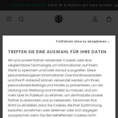
Direkt
DOPPELTER RABATT
Extra 25 % Rabatt auf Sale-Artikel
Je
zur
Produktinformation
springen
Fortfahren ohne zu akzeptieren
TREFFEN SIE EINE AUSWAHL FÜR IHRE DATEN
Wir und unsere Partner verwenden Cookies oder eine
vergleichbare Technologie, um Informationen auf Ihrem
Gerät zu speichern und/oder darauf zuzugreifen. Diese
personenbezogenen Informationen (wie Ihre Browserdaten
und Ihre IP-Adresse) können verwendet werden, um Ihnen
personalisierte Beiträge und Inhalte zu präsentieren, um die
Leistung von Werbung und Inhalten zu messen, und um
mehr über ihr Publikum zu erfahren, um die Produkte unserer
Partner zu entwickeln und zu verbessern. Sie können Ihre
Wahl so einstellen, dass Sie Cookies, die Ihrer Zustimmung
bedürfen, annehmen oder ablehnen oder sich dagegen
aussprechen, wenn Sie den betreffenden Cookies nicht