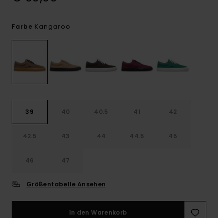
Kangaroo
Farbe
39
40
40.5
41
42
42.5
43
44
44.5
45
46
47
Größentabelle Ansehen
In den Warenkorb