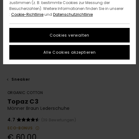
zustimmen (z. B. bestimmte Cookies zur Messung der
Besucherzahlen). Weitere Informationen finden Sie in unserer
:
Cookie-Richtlinie
und
Datenschutzrichtlinie
Cookies verwalten
Alle Cookies akzeptieren
Sneaker
ORGANIC COTTON
Topaz C3
Männer Braun Lederschuhe
4.7
(39 Bewertungen)
ECO-BONUS
€ 60,00