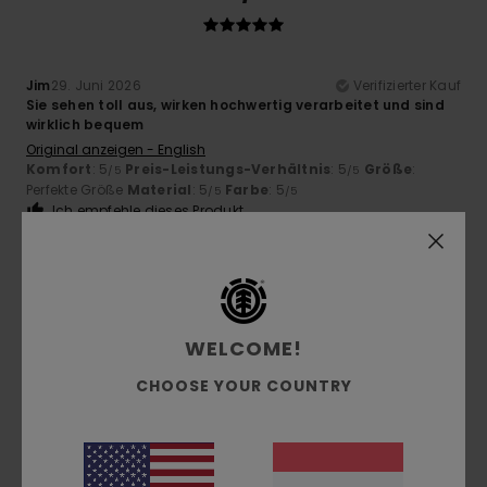
Jim
29. Juni 2026
Verifizierter Kauf
Sie sehen toll aus, wirken hochwertig verarbeitet und sind
wirklich bequem
Original anzeigen - English
Komfort
: 5
Preis-Leistungs-Verhältnis
: 5
Größe
:
/5
/5
Perfekte Größe
Material
: 5
Farbe
: 5
/5
/5
Ich empfehle dieses Produkt
5
/5
WELCOME!
Scherer
19. Juni 2026
Verifizierter Kauf
CHOOSE YOUR COUNTRY
Bequem und stilvoll
Original anzeigen - Français
Komfort
: 5
Preis-Leistungs-Verhältnis
: 4
Größe
: Zu
/5
/5
groß
Material
: 4
Farbe
: 4
/5
/5
Ich empfehle dieses Produkt