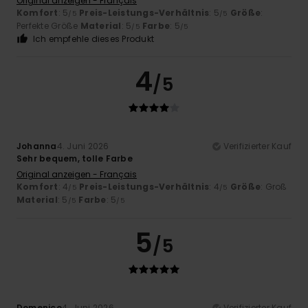
Original anzeigen - Français
Komfort
: 5
Preis-Leistungs-Verhältnis
: 5
Größe
:
/5
/5
Perfekte Größe
Material
: 5
Farbe
: 5
/5
/5
Ich empfehle dieses Produkt
4
/5
Johanna
4. Juni 2026
Verifizierter Kauf
Sehr bequem, tolle Farbe
Original anzeigen - Français
Komfort
: 4
Preis-Leistungs-Verhältnis
: 4
Größe
: Groß
/5
/5
Material
: 5
Farbe
: 5
/5
/5
5
/5
Domenico
4. Juni 2026
Verifizierter Kauf