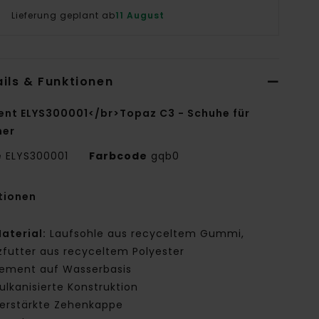
Lieferung geplant ab
11 August
ils & Funktionen
ent ELYS300001</br>Topaz C3 - Schuhe für
ner
e
ELYS300001
Farbcode
gqb0
tionen
aterial:
Laufsohle aus recyceltem Gummi,
zfutter aus recyceltem Polyester
ement auf Wasserbasis
ulkanisierte Konstruktion
erstärkte Zehenkappe