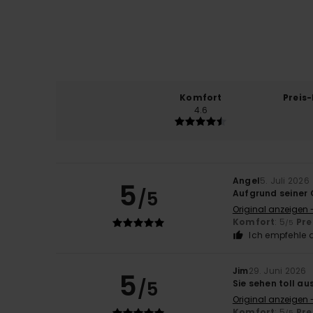
Komfort
Preis
4.6
Angel
5. Juli 2026
5
/5
Aufgrund seiner 
Original anzeigen 
Komfort
: 5
Pre
/5
Ich empfehle d
Jim
29. Juni 2026
5
/5
Sie sehen toll au
Original anzeigen 
Komfort
: 5
Pre
/5