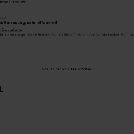
ieses Produkt
2026
ie Betreuung, sehr hilfsbereit
- Castellano
is-Leistungs-Verhältnis
: 5
Größe
: Perfekte Größe
Material
: 5
Fa
/5
/5
Verifiziert von
TrustVille
L