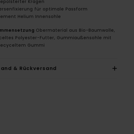
epolsterter Kragen
ersenfixierung für optimale Passform
lement Helium Innensohle
ammensetzung
Obermaterial aus Bio-Baumwolle,
celtes Polyester-Futter, Gummiaußensohle mit
recyceltem Gummi
sand & Rückversand