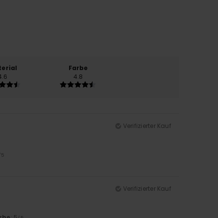
erial
Farbe
4.6
4.8
Verifizierter Kauf
/5
Verifizierter Kauf
rbe
: 5
/5