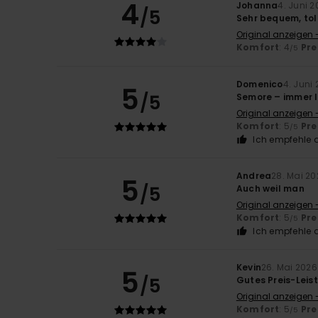
4
Johanna
4. Juni 
/5
Sehr bequem, tol
Original anzeigen 
Komfort
: 4
Pre
/5
Domenico
4. Juni
5
/5
Semore – immer l
Original anzeigen -
Komfort
: 5
Pre
/5
Ich empfehle d
Andrea
28. Mai 20
5
/5
Auch weil man
Original anzeigen -
Komfort
: 5
Pre
/5
Ich empfehle d
Kevin
26. Mai 2026
5
/5
Gutes Preis-Leis
Original anzeigen 
Komfort
: 5
Pre
/5