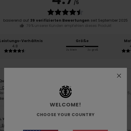
/5
basierend auf
39 verifizierten Bewertungen
seit September 2025
79% unserer Kunden empfehlen dieses Produkt
-Leistungs-Verhältnis
Größe
Mat
4.8
Zu klein
Zu groß
Qualität
- Castellano
is-Leistungs-Verhältnis
: 5
Größe
: Zu groß
Material
: 5
Farbe
: 5
/5
/5
ieses Produkt
WELCOME!
CHOOSE YOUR COUNTRY
s, wirken hochwertig verarbeitet und sind wirklich bequem
- English
is-Leistungs-Verhältnis
: 5
Größe
: Perfekte Größe
Material
: 5
Fa
/5
/5