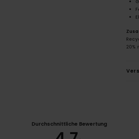
G
F
E
Zus
Recy
20% 
Ver
Durchschnittliche Bewertung
4.7