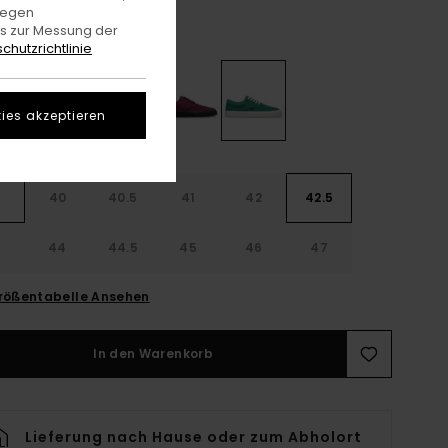
gegen
es zur Messung der
Fir
e
chutzrichtlinie
ies akzeptieren
9
40
40.5
41
42
42.5
3
44
44.5
45
46
47
rößentabelle Ansehen
In den Warenkorb
Lieferung nach Hause oder zum Abholort