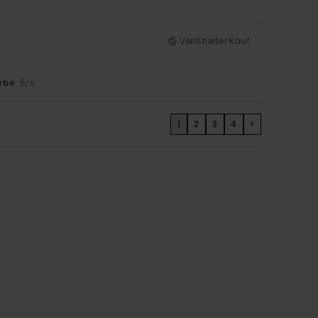
Verifizierter Kauf
rbe
: 5
/5
1
2
3
4
>