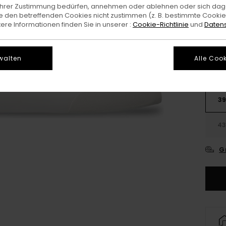
e Ihrer Zustimmung bedürfen, annehmen oder ablehnen oder sich da
 den betreffenden Cookies nicht zustimmen (z. B. bestimmte Cooki
Farb
re Informationen finden Sie in unserer :
Cookie-Richtlinie
und
Datens
walten
Alle Cook
3
4
G