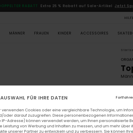
DOPPELTER RABATT
Extra 25 % Rabatt auf Sale-Artikel
Jetzt Sp
HILF
T
MÄNNER
FRAUEN
KINDER
ACCESSOIRES
SKATE
Starts
ORGAN
To
Männ
4.7
ECO-
E AUSWAHL FÜR IHRE DATEN
Fortfahre
€ 60,
€ 2
r verwenden Cookies oder eine vergleichbare Technologie, um Info
d/oder darauf zuzugreifen. Diese personenbezogenen Informationen
SALE
 IP-Adresse) können verwendet werden, um Ihnen personalisierte Be
ie Leistung von Werbung und Inhalten zu messen, und um mehr über i
DOPPE
kte unserer Partner zu entwickeln und zu verbessern. Sie können Ihre