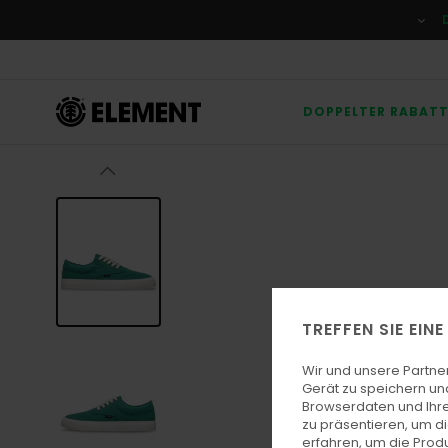
Direkt
zur
Produktinformation
springen
DOPPELTER RABAT
TREFFEN SIE EIN
Wir und unsere Partne
Gerät zu speichern un
Browserdaten und Ihre
zu präsentieren, um d
erfahren, um die Produ