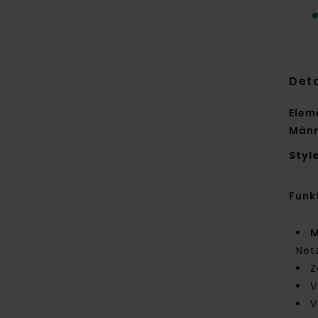
Deta
Elem
Män
Styl
Funk
M
Net
Z
V
V