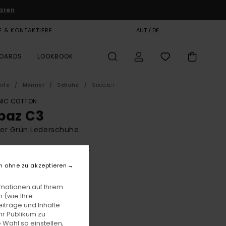
aren
E & KONTAKTIERE
GESCHENKKARTE
AUT / DE
SHOPS
BOARDS
LOOKBOOK
eite
Männer
Schuhe
Sneaker
IC COTTON
paz C3
er Grün Lederschuhe
(39 Bewertungen)
BONUS
n ohne zu akzeptieren
00
55%
7,00
rmationen auf Ihrem
 (wie Ihre
iträge und Inhalte
hr Publikum zu
LTER RABATT EXTRA 25 %
 Wahl so einstellen,