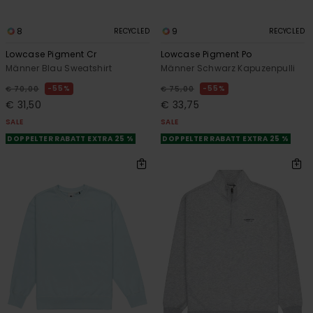
8
9
RECYCLED
RECYCLED
Lowcase Pigment Cr
Lowcase Pigment Po
Männer Blau Sweatshirt
Männer Schwarz Kapuzenpulli
55%
55%
€ 70,00
€ 75,00
€ 31,50
€ 33,75
SALE
SALE
DOPPELTER RABATT EXTRA 25 %
DOPPELTER RABATT EXTRA 25 %