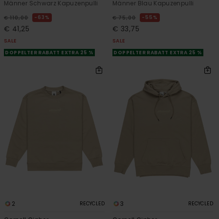
Männer Schwarz Kapuzenpulli
Männer Blau Kapuzenpulli
63%
55%
€ 110,00
€ 75,00
€ 41,25
€ 33,75
SALE
SALE
DOPPELTER RABATT EXTRA 25 %
DOPPELTER RABATT EXTRA 25 %
2
3
RECYCLED
RECYCLED