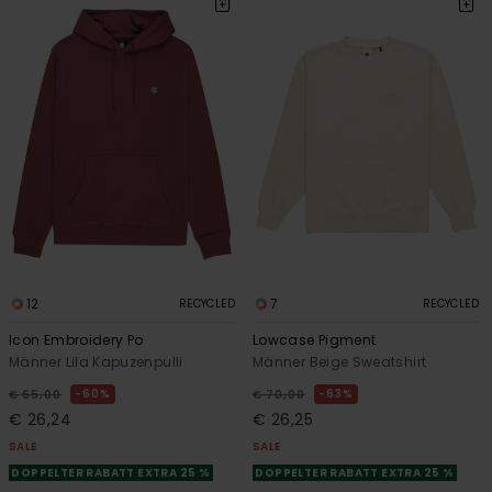
12
7
RECYCLED
RECYCLED
Icon Embroidery Po
Lowcase Pigment
Männer Lila Kapuzenpulli
Männer Beige Sweatshirt
60%
63%
€ 65,00
€ 70,00
€ 26,24
€ 26,25
SALE
SALE
DOPPELTER RABATT EXTRA 25 %
DOPPELTER RABATT EXTRA 25 %