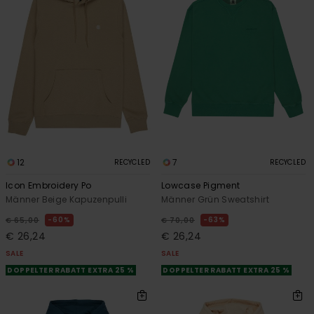
12
7
RECYCLED
RECYCLED
Icon Embroidery Po
Lowcase Pigment
Männer Beige Kapuzenpulli
Männer Grün Sweatshirt
60%
63%
€ 65,00
€ 70,00
€ 26,24
€ 26,24
SALE
SALE
DOPPELTER RABATT EXTRA 25 %
DOPPELTER RABATT EXTRA 25 %