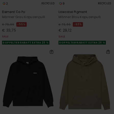
2
9
RECYCLED
RECYCLED
Element Co Po
Lowcase Pigment
Männer Grau Kapuzenpulli
Männer Blau Kapuzenpulli
55%
63%
€ 75,00
€ 75,00
€ 33,75
€ 28,12
SALE
SALE
DOPPELTER RABATT EXTRA 25 %
DOPPELTER RABATT EXTRA 25 %