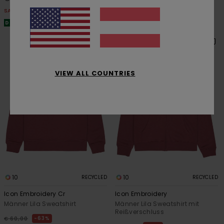
SALE
SALE
DOPPELTER RABATT EXTRA 25 %
DOPPELTER RABATT EXTRA 25 %
VIEW ALL COUNTRIES
10
10
RECYCLED
RECYCLED
Icon Embroidery Cr
Icon Embroidery
Männer Lila Sweatshirt
Männer Lila Sweatshirt mit
Reißverschluss
63%
€ 60,00