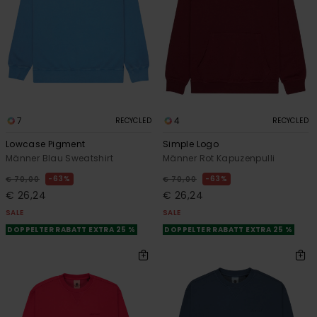
7
4
RECYCLED
RECYCLED
Lowcase Pigment
Simple Logo
Männer Blau Sweatshirt
Männer Rot Kapuzenpulli
63%
63%
€ 70,00
€ 70,00
€ 26,24
€ 26,24
SALE
SALE
DOPPELTER RABATT EXTRA 25 %
DOPPELTER RABATT EXTRA 25 %