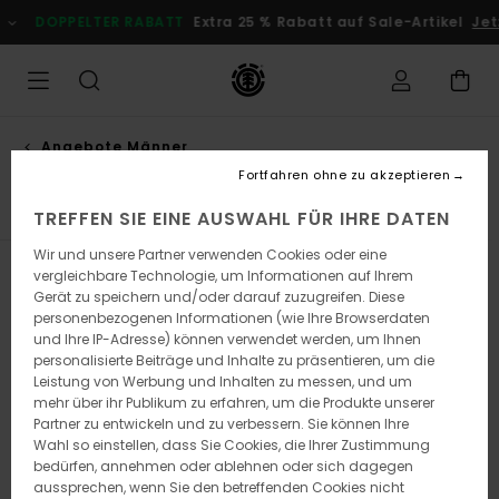
Direkt
ELTER RABATT
Extra 25 % Rabatt auf Sale-Artikel
Jetzt Sparen
zur
Produkt
Auswahl
springen
Angebote Männer
Sweatshirts
Fortfahren ohne zu akzeptieren
TREFFEN SIE EINE AUSWAHL FÜR IHRE DATEN
Wir und unsere Partner verwenden Cookies oder eine
vergleichbare Technologie, um Informationen auf Ihrem
Filtern & Sortieren
48
Ergebnisse
Gerät zu speichern und/oder darauf zuzugreifen. Diese
personenbezogenen Informationen (wie Ihre Browserdaten
Direkt
Überspringen
und Ihre IP-Adresse) können verwendet werden, um Ihnen
zu
und
den
filtern
personalisierte Beiträge und Inhalte zu präsentieren, um die
Filterkriterien
nach
Leistung von Werbung und Inhalten zu messen, und um
springen
mehr über ihr Publikum zu erfahren, um die Produkte unserer
Partner zu entwickeln und zu verbessern. Sie können Ihre
Wahl so einstellen, dass Sie Cookies, die Ihrer Zustimmung
bedürfen, annehmen oder ablehnen oder sich dagegen
aussprechen, wenn Sie den betreffenden Cookies nicht