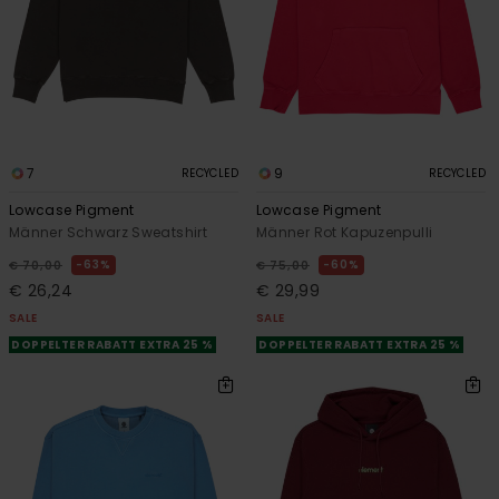
7
9
RECYCLED
RECYCLED
Lowcase Pigment
Lowcase Pigment
Männer Schwarz Sweatshirt
Männer Rot Kapuzenpulli
63%
60%
€ 70,00
€ 75,00
€ 26,24
€ 29,99
SALE
SALE
DOPPELTER RABATT EXTRA 25 %
DOPPELTER RABATT EXTRA 25 %