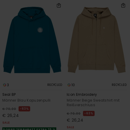
3
10
RECYCLED
RECYCLED
Seal BP
Icon Embroidery
Männer Blau Kapuzenpulli
Männer Beige Sweatshirt mit
Reißverschluss
63%
€ 70,00
63%
€ 70,00
€ 26,24
€ 26,24
SALE
SALE
DOPPELTER RABATT EXTRA 25 %