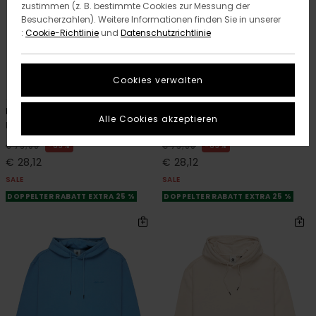
zustimmen (z. B. bestimmte Cookies zur Messung der
Besucherzahlen). Weitere Informationen finden Sie in unserer
:
Cookie-Richtlinie
und
Datenschutzrichtlinie
Cookies verwalten
9
9
RECYCLED
RECYCLED
Lowcase Pigment
Lowcase Pigment
Alle Cookies akzeptieren
Männer Grün Kapuzenpulli
Männer Blau Kapuzenpulli
63%
63%
€ 75,00
€ 75,00
€ 28,12
€ 28,12
SALE
SALE
DOPPELTER RABATT EXTRA 25 %
DOPPELTER RABATT EXTRA 25 %