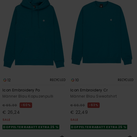
12
10
RECYCLED
RECYCLED
Icon Embroidery Po
Icon Embroidery Cr
Männer Blau Kapuzenpulli
Männer Blau Sweatshirt
60%
63%
€ 65,00
€ 60,00
€ 26,24
€ 22,49
SALE
SALE
DOPPELTER RABATT EXTRA 25 %
DOPPELTER RABATT EXTRA 25 %