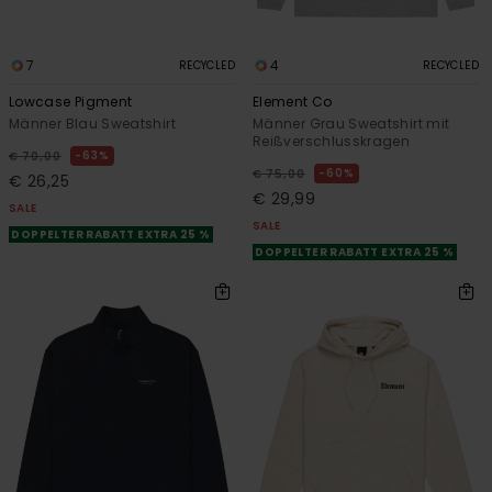
7
4
RECYCLED
RECYCLED
Lowcase Pigment
Element Co
Männer Blau Sweatshirt
Männer Grau Sweatshirt mit
Reißverschlusskragen
63%
€ 70,00
60%
€ 75,00
€ 26,25
€ 29,99
SALE
SALE
DOPPELTER RABATT EXTRA 25 %
DOPPELTER RABATT EXTRA 25 %