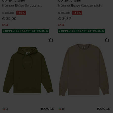
Cornell Cipher
Cornell Cipher
Männer Beige Sweatshirt
Männer Beige Kapuzenpulli
63%
63%
€ 80,00
€ 85,00
€ 30,00
€ 31,87
SALE
SALE
DOPPELTER RABATT EXTRA 25 %
DOPPELTER RABATT EXTRA 25 %
3
8
RECYCLED
RECYCLED