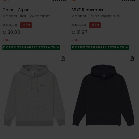
Cornell Cipher
SBXE Remember
Männer Blau Sweatshirt
Männer Grün Sweatshirt
63%
63%
€ 80,00
€ 85,00
€ 30,00
€ 31,87
SALE
SALE
DOPPELTER RABATT EXTRA 25 %
DOPPELTER RABATT EXTRA 25 %