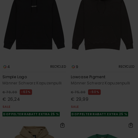
4
9
RECYCLED
RECYCLED
Simple Logo
Lowcase Pigment
Männer Schwarz Kapuzenpulli
Männer Schwarz Kapuzenpulli
63%
60%
€ 70,00
€ 75,00
€ 26,24
€ 29,99
SALE
SALE
DOPPELTER RABATT EXTRA 25 %
DOPPELTER RABATT EXTRA 25 %