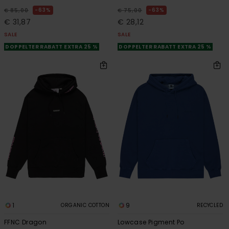
63%
63%
€ 85,00
€ 75,00
€ 31,87
€ 28,12
SALE
SALE
DOPPELTER RABATT EXTRA 25 %
DOPPELTER RABATT EXTRA 25 %
1
9
ORGANIC COTTON
RECYCLED
FFNC Dragon
Lowcase Pigment Po