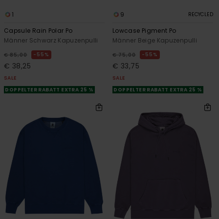
1
9
RECYCLED
Capsule Rain Polar Po
Lowcase Pigment Po
Männer Schwarz Kapuzenpulli
Männer Beige Kapuzenpulli
55%
55%
€ 85,00
€ 75,00
€ 38,25
€ 33,75
SALE
SALE
DOPPELTER RABATT EXTRA 25 %
DOPPELTER RABATT EXTRA 25 %