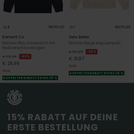
4
1
RECYCLED
RECYCLED
Element Co
Gets Better
Männer Blau Sweatshirt mit
Männer Beige Kapuzenpulli
Reißverschlusskragen
63%
€ 85,00
60%
€ 75,00
€ 31,87
€ 29,99
SALE
SALE
DOPPELTER RABATT EXTRA 25 %
DOPPELTER RABATT EXTRA 25 %
15% RABATT AUF DEINE
ERSTE BESTELLUNG