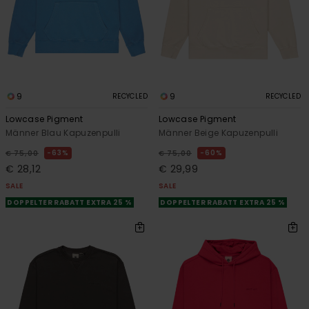
9
9
RECYCLED
RECYCLED
Lowcase Pigment
Lowcase Pigment
Männer Blau Kapuzenpulli
Männer Beige Kapuzenpulli
63%
60%
€ 75,00
€ 75,00
€ 28,12
€ 29,99
SALE
SALE
DOPPELTER RABATT EXTRA 25 %
DOPPELTER RABATT EXTRA 25 %