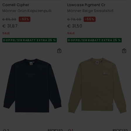
Cornell Cipher
Lowcase Pigment Cr
Männer Grün Kapuzenpulli
Männer Beige Sweatshirt
63%
55%
€ 85,00
€ 70,00
€ 31,87
€ 31,50
SALE
SALE
DOPPELTER RABATT EXTRA 25 %
DOPPELTER RABATT EXTRA 25 %
2
1
RECYCLED
RECYCLED