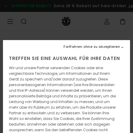
Direkt
DOPPELTER RABATT
Extra 25 % Rabatt auf Sale-Artikel
Je
zur
Produktinformation
springen
Fortfahren ohne zu akzeptieren
TREFFEN SIE EINE AUSWAHL FÜR IHRE DATEN
Wir und unsere Partner verwenden Cookies oder eine
vergleichbare Technologie, um Informationen auf Ihrem
Gerät zu speichern und/oder darauf zuzugreifen. Diese
personenbezogenen Informationen (wie Ihre Browserdaten
und Ihre IP-Adresse) können verwendet werden, um Ihnen
personalisierte Beiträge und Inhalte zu präsentieren, um die
Leistung von Werbung und Inhalten zu messen, und um
mehr über ihr Publikum zu erfahren, um die Produkte unserer
Partner zu entwickeln und zu verbessern. Sie können Ihre
Wahl so einstellen, dass Sie Cookies, die Ihrer Zustimmung
bedürfen, annehmen oder ablehnen oder sich dagegen
aussprechen, wenn Sie den betreffenden Cookies nicht