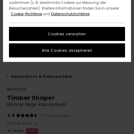
zustimmen (z. B. bestimmte Cookies zur Messung der
Besucherzahlen). Weitere Informationen finden Sie in unserer
:
Cookie-Richtlinie
und
Datenschutzrichtlinie
Cookies verwalten
Alle Cookies akzeptieren
Sweatshirts & Fleeceartikel
RECYCLED
Timber Shaper
Männer Beige Kapuzenpulli
4.9
(7 Bewertungen)
ECO-BONUS
€ 75,00
63%