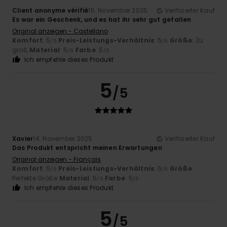
Client anonyme vérifié
15. November 2025
Verifizierter Kauf
Es war ein Geschenk, und es hat ihr sehr gut gefallen
Original anzeigen - Castellano
Komfort
: 5
Preis-Leistungs-Verhältnis
: 5
Größe
: Zu
/5
/5
groß
Material
: 5
Farbe
: 5
/5
/5
Ich empfehle dieses Produkt
5
/5
Xavier
14. November 2025
Verifizierter Kauf
Das Produkt entspricht meinen Erwartungen
Original anzeigen - Français
Komfort
: 5
Preis-Leistungs-Verhältnis
: 5
Größe
:
/5
/5
Perfekte Größe
Material
: 5
Farbe
: 5
/5
/5
Ich empfehle dieses Produkt
5
/5