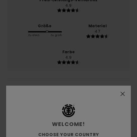
4.9
Größe
Material
4.7
Zu klein
Zu groß
Farbe
4.9
5
/5
Alex
11. Juni 2026
Verifizierter Kauf
WELCOME!
Il est drôle
Komfort
: 5
Preis-Leistungs-Verhältnis
: 5
Größe
:
/5
/5
CHOOSE YOUR COUNTRY