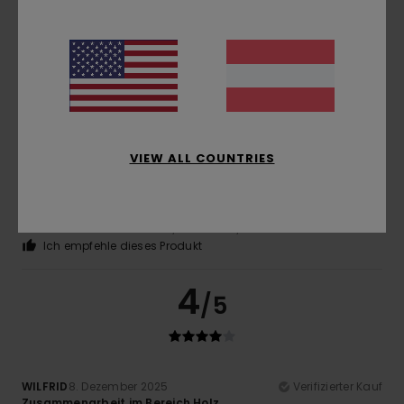
Perfekte Größe
Material
: 4
Farbe
: 5
/5
/5
Ich empfehle dieses Produkt
5
/5
VIEW ALL COUNTRIES
Andrea
25. April 2026
Verifizierter Kauf
Gefällt mir, perfekte Passform, Qualität und Designs
Original anzeigen - Italiano
Komfort
: 5
Preis-Leistungs-Verhältnis
: 5
Größe
:
/5
/5
Perfekte Größe
Material
: 5
Farbe
: 5
/5
/5
Ich empfehle dieses Produkt
4
/5
WILFRID
8. Dezember 2025
Verifizierter Kauf
Zusammenarbeit im Bereich Holz