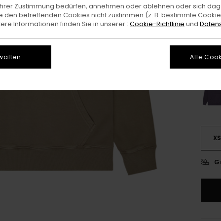
e Ihrer Zustimmung bedürfen, annehmen oder ablehnen oder sich da
 den betreffenden Cookies nicht zustimmen (z. B. bestimmte Cooki
Farb
re Informationen finden Sie in unserer :
Cookie-Richtlinie
und
Datens
walten
Alle Cook
X
G