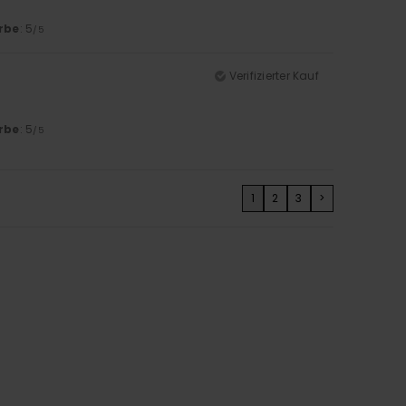
rbe
: 5
/5
Verifizierter Kauf
rbe
: 5
/5
1
2
3
>