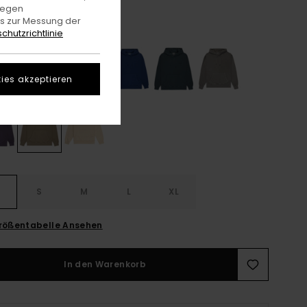
gegen
es zur Messung der
Aluminum
e
chutzrichtlinie
ies akzeptieren
S
S
M
L
XL
rößentabelle Ansehen
In den Warenkorb