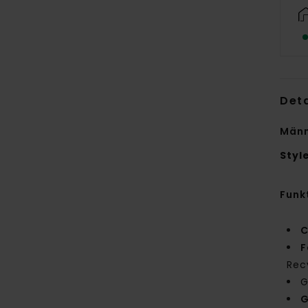
Deta
Männ
Styl
Funk
C
F
Rec
G
G