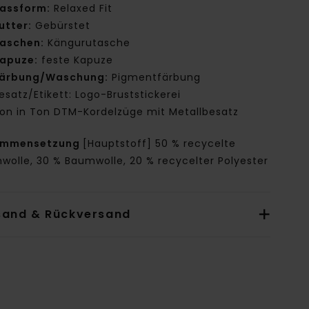
assform:
Relaxed Fit
utter:
Gebürstet
aschen:
Kängurutasche
apuze:
feste Kapuze
ärbung/Waschung:
Pigmentfärbung
esatz/Etikett: Logo-Bruststickerei
on in Ton DTM-Kordelzüge mit Metallbesatz
ammensetzung
[Hauptstoff] 50 % recycelte
wolle, 30 % Baumwolle, 20 % recycelter Polyester
sand & Rückversand