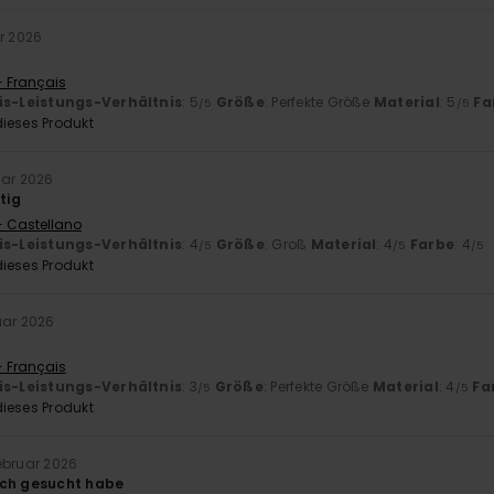
ar 2026
- Français
is-Leistungs-Verhältnis
: 5
Größe
: Perfekte Größe
Material
: 5
Fa
/5
/5
ieses Produkt
uar 2026
tig
- Castellano
is-Leistungs-Verhältnis
: 4
Größe
: Groß
Material
: 4
Farbe
: 4
/5
/5
/5
ieses Produkt
uar 2026
- Français
is-Leistungs-Verhältnis
: 3
Größe
: Perfekte Größe
Material
: 4
Fa
/5
/5
ieses Produkt
Februar 2026
ich gesucht habe