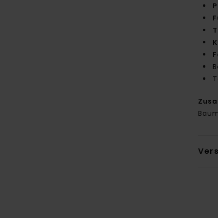
P
F
T
K
F
B
T
Zus
Baum
Ver