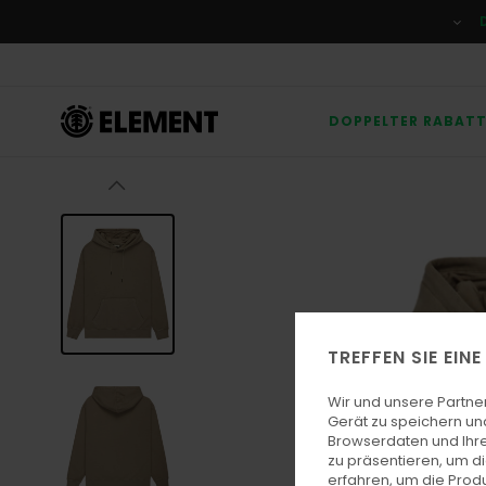
Direkt
zur
Produktinformation
springen
DOPPELTER RABAT
TREFFEN SIE EIN
Wir und unsere Partne
Gerät zu speichern un
Browserdaten und Ihre
zu präsentieren, um d
erfahren, um die Produ