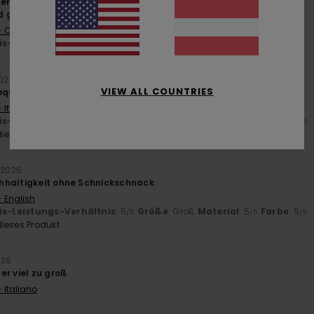
érifié
11. März 2026
d gute Qualität
- Castellano
is-Leistungs-Verhältnis
: 5
Größe
: Zu groß
Material
: 5
/5
/5
2026
VIEW ALL COUNTRIES
equemer Passform, schöner Stoff.
 Italiano
is-Leistungs-Verhältnis
: 5
Größe
: Groß
Material
: 5
Farbe
: 4
/5
/5
/5
ieses Produkt
 2026
hhaltigkeit ohne Schnickschnack
- English
is-Leistungs-Verhältnis
: 5
Größe
: Groß
Material
: 5
Farbe
: 5
/5
/5
/5
ieses Produkt
026
er viel zu groß
 Italiano