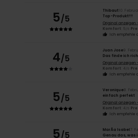
Thibaut
10. Febru
5
/5
Top-Produkt!!!
Original anzeigen 
Komfort
: 5
Pre
/5
Ich empfehle d
Juan Jose
9. Febr
4
/5
Das finde ich rich
Original anzeigen 
Komfort
: 4
Pre
/5
Ich empfehle d
Veronique
8. Febr
5
/5
einfach perfekt
Original anzeigen 
Komfort
: 4
Pre
/5
Ich empfehle d
5
MarÃ­a Isabel
7. 
/5
Genau das, was 