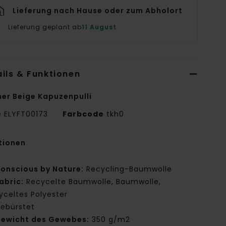
Lieferung nach Hause oder zum Abholort
Lieferung geplant ab
11 August
ils & Funktionen
er Beige Kapuzenpulli
e
ELYFT00173
Farbcode
tkh0
tionen
onscious by Nature:
Recycling-Baumwolle
abric:
Recycelte Baumwolle, Baumwolle,
yceltes Polyester
ebürstet
ewicht des Gewebes:
350 g/m2