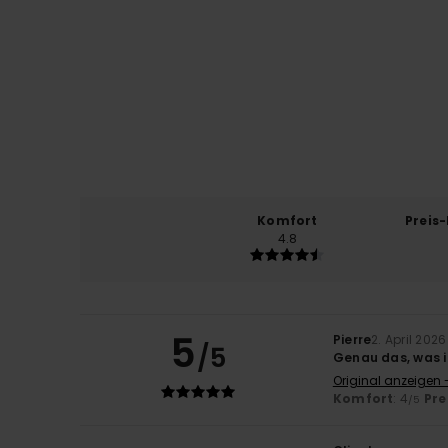
Komfort
Preis
4.8
5
Pierre
2. April 2026
/5
Genau das, was 
Original anzeigen 
Komfort
: 4
Pre
/5