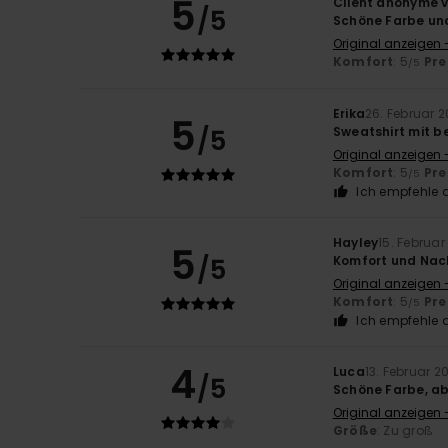
5
Client anonyme v
/5
Schöne Farbe un
Original anzeigen 
Komfort
: 5
Pre
/5
Erika
26. Februar 
5
/5
Sweatshirt mit b
Original anzeigen -
Komfort
: 5
Pre
/5
Ich empfehle d
Hayley
15. Februar
5
/5
Komfort und Nac
Original anzeigen 
Komfort
: 5
Pre
/5
Ich empfehle d
4
Luca
13. Februar 2
/5
Schöne Farbe, ab
Original anzeigen -
Größe
: Zu groß