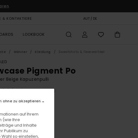
aren
E & KONTAKTIERE
GESCHENKKARTE
AUT / DE
SHOPS
BOARDS
LOOKBOOK
eite
Männer
Kleidung
Sweatshirts & Fleeceartikel
LED
wcase Pigment Po
r Beige Kapuzenpulli
(25 Bewertungen)
BONUS
n ohne zu akzeptieren
00
55%
3,75
rmationen auf Ihrem
 (wie Ihre
iträge und Inhalte
hr Publikum zu
LTER RABATT EXTRA 25 %
 Wahl so einstellen,