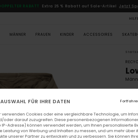
DOPPELTER RABATT
Extra 25 % Rabatt auf Sale-Artikel
Jetzt Sp
HILF
T
MÄNNER
FRAUEN
KINDER
ACCESSOIRES
SKATE
Starts
RECYC
Lo
Männe
4.8
ECO-
E AUSWAHL FÜR IHRE DATEN
Fortfahre
€ 75,
€ 3
r verwenden Cookies oder eine vergleichbare Technologie, um Info
d/oder darauf zuzugreifen. Diese personenbezogenen Informationen
SALE
 IP-Adresse) können verwendet werden, um Ihnen personalisierte Be
ie Leistung von Werbung und Inhalten zu messen, und um mehr über i
DOPPE
kte unserer Partner zu entwickeln und zu verbessern. Sie können Ihre