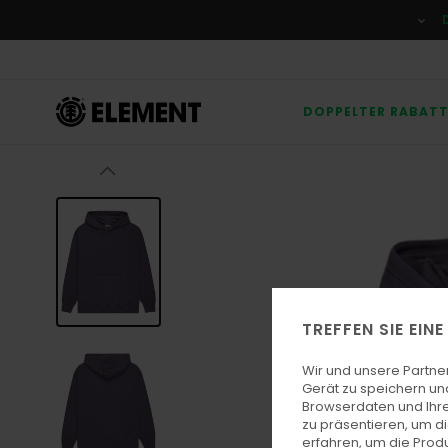
Direkt
zur
Produktinformation
springen
DOPPELTER RABAT
TREFFEN SIE EIN
Wir und unsere Partne
Gerät zu speichern un
Browserdaten und Ihre
zu präsentieren, um d
erfahren, um die Produ