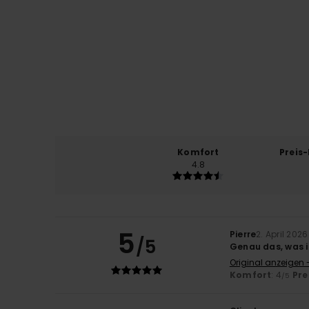
Komfort
Preis
4.8
5
Pierre
2. April 2026
/5
Genau das, was 
Original anzeigen 
Komfort
: 4
Pre
/5