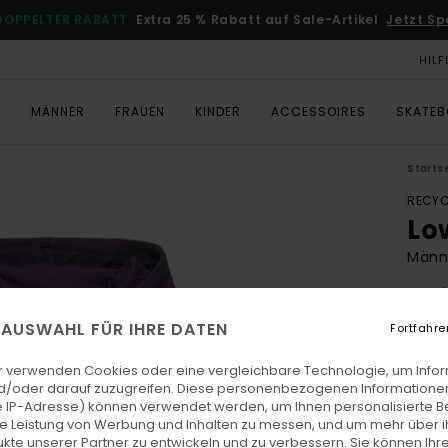
DOPPELTER RABATT
Extra 25 % Rabatt auf Sale-Artikel
Jetzt Sp
HILF
T
MÄNNER
FRAUEN
KINDER
ACCESSOIRES
SKATE
Starts
RECYC
Lo
Männe
4.8
ECO-
E AUSWAHL FÜR IHRE DATEN
Fortfahre
€ 75,
€ 3
r verwenden Cookies oder eine vergleichbare Technologie, um Info
d/oder darauf zuzugreifen. Diese personenbezogenen Informationen
SALE
 IP-Adresse) können verwendet werden, um Ihnen personalisierte Be
ie Leistung von Werbung und Inhalten zu messen, und um mehr über i
DOPPE
kte unserer Partner zu entwickeln und zu verbessern. Sie können Ihre