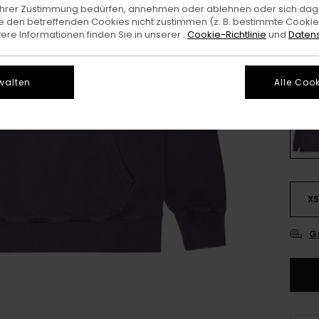
e Ihrer Zustimmung bedürfen, annehmen oder ablehnen oder sich da
 den betreffenden Cookies nicht zustimmen (z. B. bestimmte Cooki
Farb
re Informationen finden Sie in unserer :
Cookie-Richtlinie
und
Datens
walten
Alle Cook
X
G