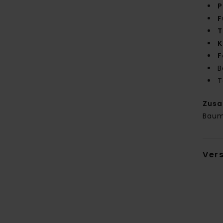
P
F
T
K
F
B
T
Zus
Baum
Ver