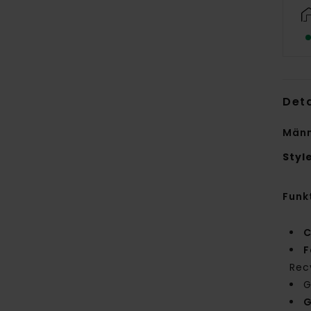
Deta
Männ
Styl
Funk
C
F
Rec
G
G