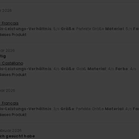
ar 2026
- Français
is-Leistungs-Verhältnis
: 5
Größe
: Perfekte Größe
Material
: 5
Fa
/5
/5
ieses Produkt
uar 2026
tig
- Castellano
is-Leistungs-Verhältnis
: 4
Größe
: Groß
Material
: 4
Farbe
: 4
/5
/5
/5
ieses Produkt
uar 2026
- Français
is-Leistungs-Verhältnis
: 3
Größe
: Perfekte Größe
Material
: 4
Fa
/5
/5
ieses Produkt
Februar 2026
ich gesucht habe