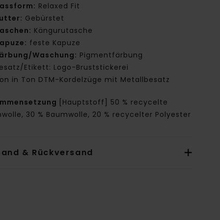
assform:
Relaxed Fit
utter:
Gebürstet
aschen:
Kängurutasche
apuze:
feste Kapuze
ärbung/Waschung:
Pigmentfärbung
esatz/Etikett: Logo-Bruststickerei
on in Ton DTM-Kordelzüge mit Metallbesatz
ammensetzung
[Hauptstoff] 50 % recycelte
wolle, 30 % Baumwolle, 20 % recycelter Polyester
sand & Rückversand