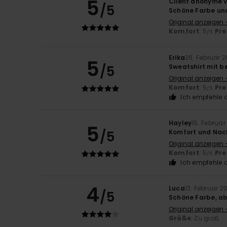
5
Client anonyme v
/5
Schöne Farbe un
Original anzeigen 
Komfort
: 5
Pre
/5
Erika
26. Februar 
5
/5
Sweatshirt mit b
Original anzeigen -
Komfort
: 5
Pre
/5
Ich empfehle d
Hayley
15. Februar
5
/5
Komfort und Nac
Original anzeigen 
Komfort
: 5
Pre
/5
Ich empfehle d
4
Luca
13. Februar 2
/5
Schöne Farbe, ab
Original anzeigen -
Größe
: Zu groß