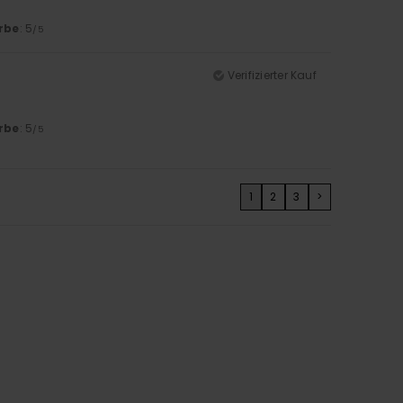
rbe
: 5
/5
Verifizierter Kauf
rbe
: 5
/5
1
2
3
>