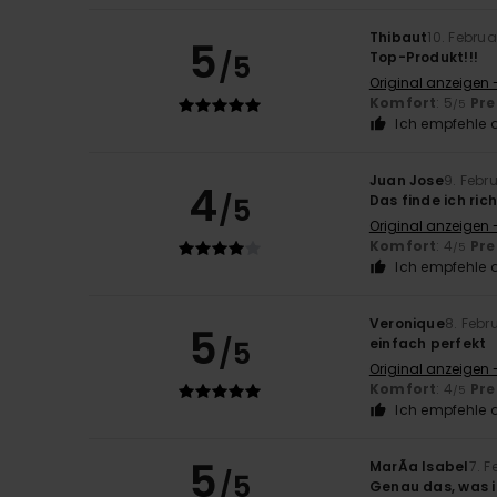
Thibaut
10. Febru
5
/5
Top-Produkt!!!
Original anzeigen 
Komfort
: 5
Pre
/5
Ich empfehle d
Juan Jose
9. Febr
4
/5
Das finde ich rich
Original anzeigen 
Komfort
: 4
Pre
/5
Ich empfehle d
Veronique
8. Febr
5
/5
einfach perfekt
Original anzeigen 
Komfort
: 4
Pre
/5
Ich empfehle d
5
MarÃ­a Isabel
7. 
/5
Genau das, was 