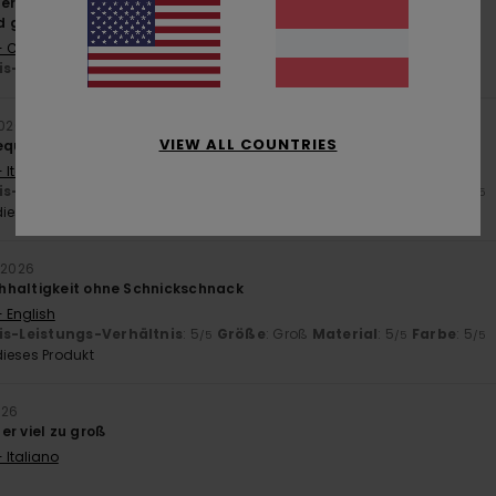
érifié
11. März 2026
d gute Qualität
- Castellano
is-Leistungs-Verhältnis
: 5
Größe
: Zu groß
Material
: 5
/5
/5
2026
VIEW ALL COUNTRIES
equemer Passform, schöner Stoff.
 Italiano
is-Leistungs-Verhältnis
: 5
Größe
: Groß
Material
: 5
Farbe
: 4
/5
/5
/5
ieses Produkt
 2026
hhaltigkeit ohne Schnickschnack
- English
is-Leistungs-Verhältnis
: 5
Größe
: Groß
Material
: 5
Farbe
: 5
/5
/5
/5
ieses Produkt
026
er viel zu groß
 Italiano