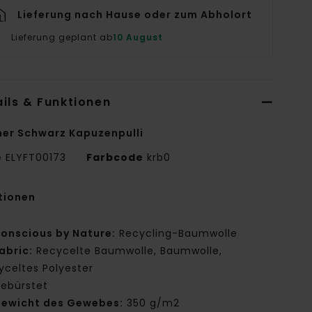
Lieferung nach Hause oder zum Abholort
Lieferung geplant ab
10 August
ils & Funktionen
er Schwarz Kapuzenpulli
e
ELYFT00173
Farbcode
krb0
tionen
onscious by Nature:
Recycling-Baumwolle
abric:
Recycelte Baumwolle, Baumwolle,
yceltes Polyester
ebürstet
ewicht des Gewebes:
350 g/m2