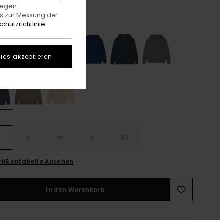
gegen
es zur Messung der
Graystone
e
chutzrichtlinie
ies akzeptieren
S
S
M
L
XL
rößentabelle Ansehen
In den Warenkorb