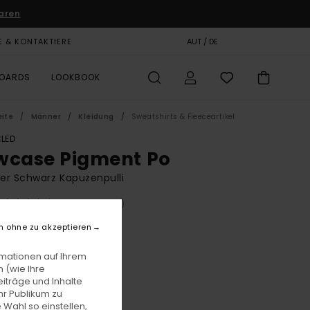
aren
E & KONTAKTIERE
GESCHENKKARTE
AUT / DE
SHOPS
BOARDS
LOOKBOOK
eite
Männer
Kleidung
Sweatshirts & Fleeceartikel
LED
wcase Pigment Po
r Schwarz Kapuzenpulli
(25 Bewertungen)
BONUS
n ohne zu akzeptieren
00
55%
3,75
rmationen auf Ihrem
 (wie Ihre
iträge und Inhalte
hr Publikum zu
LTER RABATT EXTRA 25 %
 Wahl so einstellen,