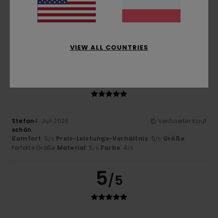
Sehr gute Passform
Original anzeigen - Français
Komfort
: 5
Preis-Leistungs-Verhältnis
: 5
Größe
:
/5
/5
Perfekte Größe
Material
: 5
Farbe
: 5
/5
/5
Ich empfehle dieses Produkt
VIEW ALL COUNTRIES
5
/5
Stefan
4. Juli 2026
Verifizierter Kauf
schön
Komfort
: 5
Preis-Leistungs-Verhältnis
: 5
Größe
:
/5
/5
Perfekte Größe
Material
: 5
Farbe
: 4
/5
/5
5
/5