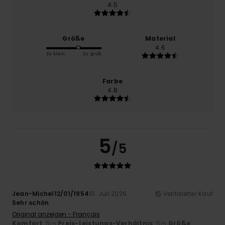
4.5
Größe
Material
4.6
Zu klein
Zu groß
Farbe
4.8
5
/5
Jean-Michel12/01/1954
10. Juli 2026
Verifizierter Kauf
Sehr schön
Original anzeigen - Français
Komfort
: 5
Preis-Leistungs-Verhältnis
: 5
Größe
:
/5
/5