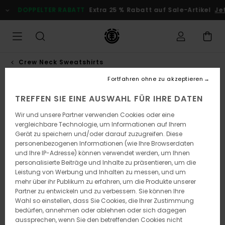
Direkt
DOPPELTER RABATT
Extra 25 % Rabatt auf Sale-Artikel
Je
zur
Produktinformation
springen
Crew Neck Sweatshirts
Fortfahren ohne zu akzeptieren
TREFFEN SIE EINE AUSWAHL FÜR IHRE DATEN
Wir und unsere Partner verwenden Cookies oder eine
vergleichbare Technologie, um Informationen auf Ihrem
Gerät zu speichern und/oder darauf zuzugreifen. Diese
personenbezogenen Informationen (wie Ihre Browserdaten
und Ihre IP-Adresse) können verwendet werden, um Ihnen
personalisierte Beiträge und Inhalte zu präsentieren, um die
Leistung von Werbung und Inhalten zu messen, und um
mehr über ihr Publikum zu erfahren, um die Produkte unserer
Partner zu entwickeln und zu verbessern. Sie können Ihre
Wahl so einstellen, dass Sie Cookies, die Ihrer Zustimmung
bedürfen, annehmen oder ablehnen oder sich dagegen
aussprechen, wenn Sie den betreffenden Cookies nicht