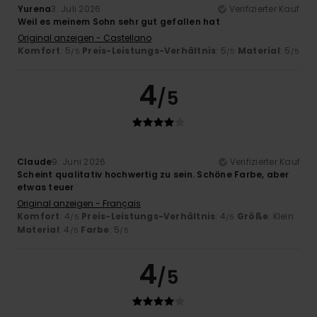
Yurena
3. Juli 2026
Verifizierter Kauf
Weil es meinem Sohn sehr gut gefallen hat
Original anzeigen - Castellano
Komfort
: 5
Preis-Leistungs-Verhältnis
: 5
Material
: 5
/5
/5
/5
4
/5
Claude
9. Juni 2026
Verifizierter Kauf
Scheint qualitativ hochwertig zu sein. Schöne Farbe, aber
etwas teuer
Original anzeigen - Français
Komfort
: 4
Preis-Leistungs-Verhältnis
: 4
Größe
: Klein
/5
/5
Material
: 4
Farbe
: 5
/5
/5
4
/5