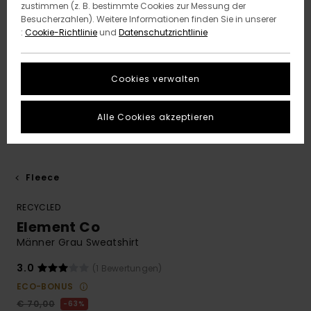
zustimmen (z. B. bestimmte Cookies zur Messung der
Besucherzahlen). Weitere Informationen finden Sie in unserer
:
Cookie-Richtlinie
und
Datenschutzrichtlinie
Cookies verwalten
Alle Cookies akzeptieren
Fleece
RECYCLED
Element Co
Männer Grau Sweatshirt
3.0
(1 Bewertungen)
ECO-BONUS
€ 70,00
63%