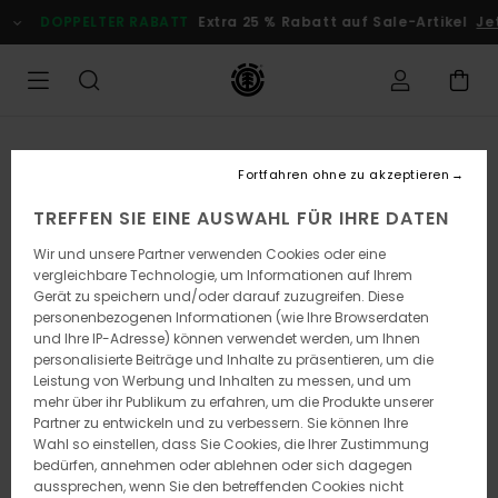
Direkt
DOPPELTER RABATT
Extra 25 % Rabatt auf Sale-Artikel
Jetz
zur
Produktinformation
springen
Fortfahren ohne zu akzeptieren
TREFFEN SIE EINE AUSWAHL FÜR IHRE DATEN
Wir und unsere Partner verwenden Cookies oder eine
vergleichbare Technologie, um Informationen auf Ihrem
Gerät zu speichern und/oder darauf zuzugreifen. Diese
personenbezogenen Informationen (wie Ihre Browserdaten
und Ihre IP-Adresse) können verwendet werden, um Ihnen
personalisierte Beiträge und Inhalte zu präsentieren, um die
Leistung von Werbung und Inhalten zu messen, und um
mehr über ihr Publikum zu erfahren, um die Produkte unserer
Partner zu entwickeln und zu verbessern. Sie können Ihre
Wahl so einstellen, dass Sie Cookies, die Ihrer Zustimmung
bedürfen, annehmen oder ablehnen oder sich dagegen
aussprechen, wenn Sie den betreffenden Cookies nicht