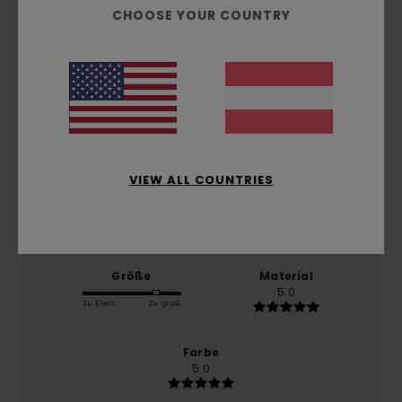
CHOOSE YOUR COUNTRY
basierend auf
1 verifizierten Bewertungen
seit
Februar 2026
0% unserer Kunden empfehlen dieses Produkt
Komfort
5.0
VIEW ALL COUNTRIES
Preis-Leistungs-Verhältnis
5.0
Größe
Material
5.0
Zu klein
Zu groß
Farbe
5.0