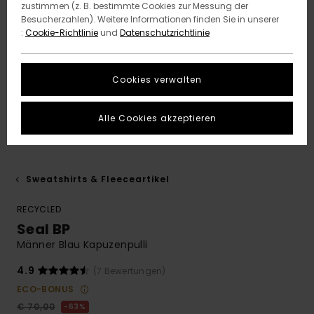
zustimmen (z. B. bestimmte Cookies zur Messung der
Besucherzahlen). Weitere Informationen finden Sie in unserer
:
Cookie-Richtlinie
und
Datenschutzrichtlinie
Cookies verwalten
Alle Cookies akzeptieren
Sweatshirts & Fleeceartikel
RECYCLED
Seal BP
Männer Blau Kapuzenpulli
4.9
(7 Bewertungen)
ECO-BONUS
€ 70,00
63%