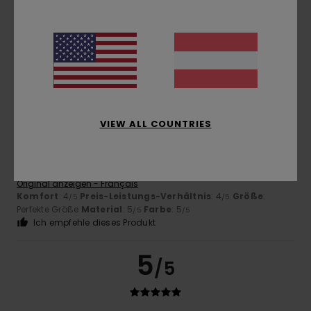
Original anzeigen - Français
Komfort
: 5
Preis-Leistungs-Verhältnis
: 5
Größe
:
/5
/5
Perfekte Größe
Material
: 5
Farbe
: 5
/5
/5
Ich empfehle dieses Produkt
5
/5
VIEW ALL COUNTRIES
Gwendal
8. Mai 2026
Verifizierter Kauf
Sehr gut
Original anzeigen - Français
Komfort
: 4
Preis-Leistungs-Verhältnis
: 4
Größe
:
/5
/5
Perfekte Größe
Material
: 5
Farbe
: 5
/5
/5
Ich empfehle dieses Produkt
5
/5