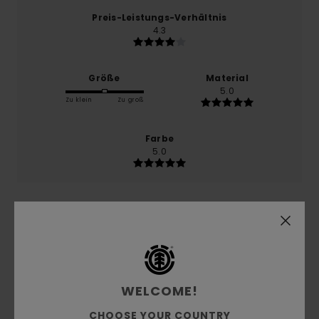
Preis-Leistungs-Verhältnis
4.3
Größe
Material
5.0
Zu klein
Zu groß
Farbe
5.0
5
/5
WELCOME!
Zian
29. Mai 2026
Verifizierter Kauf
Top
CHOOSE YOUR COUNTRY