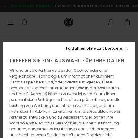
Direkt
DOPPELTER RABATT
Extra 25 % Rabatt auf Sale-Artikel
Jetzt
zur
Produktinformation
springen
Fortfahren ohne zu akzeptieren
TREFFEN SIE EINE AUSWAHL FÜR IHRE DATEN
Wir und unsere Partner verwenden Cookies oder eine
vergleichbare Technologie, um Informationen auf Ihrem
Gerät zu speichern und/oder darauf zuzugreifen. Diese
personenbezogenen Informationen (wie Ihre Browserdaten
und Ihre IP-Adresse) können verwendet werden, um Ihnen
personalisierte Beiträge und Inhalte zu präsentieren, um die
Leistung von Werbung und Inhalten zu messen, und um
mehr über ihr Publikum zu erfahren, um die Produkte unserer
Partner zu entwickeln und zu verbessern. Sie können Ihre
Wahl so einstellen, dass Sie Cookies, die Ihrer Zustimmung
bedürfen, annehmen oder ablehnen oder sich dagegen
aussprechen, wenn Sie den betreffenden Cookies nicht