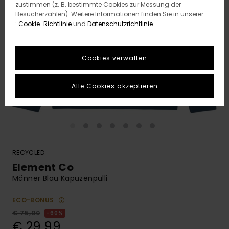
zustimmen (z. B. bestimmte Cookies zur Messung der
Besucherzahlen). Weitere Informationen finden Sie in unserer
:
Cookie-Richtlinie
und
Datenschutzrichtlinie
Cookies verwalten
Alle Cookies akzeptieren
RECYCLED
Element Co
Männer Blau Kapuzenpulli
ECO-BONUS
€ 75,00
60%
€ 29,99