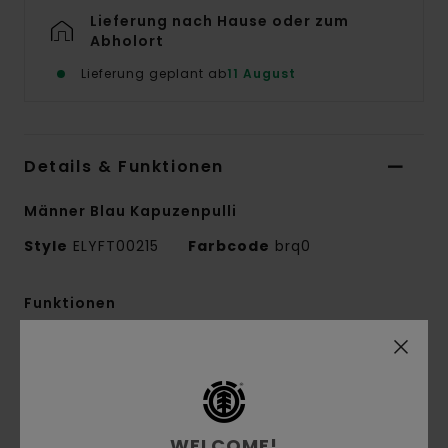
Lieferung nach Hause oder zum
Abholort
Lieferung geplant ab
11 August
Details & Funktionen
Männer Blau Kapuzenpulli
Style
ELYFT00215
Farbcode
brq0
Funktionen
Conscious by Nature:
Recycling-Baumwolle
Recyceltes Material:
Baumwolle, recyceltes
Baumwollmischgewebe
Stoff:
French-Terry-Stoff [320 g/m2]
WELCOME!