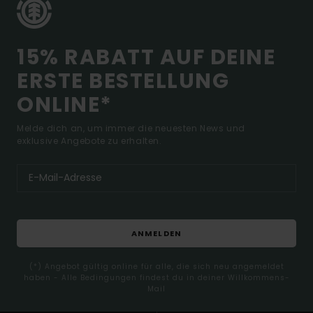
15% RABATT AUF DEINE
ERSTE BESTELLUNG
ONLINE*
Melde dich an, um immer die neuesten News und
exklusive Angebote zu erhalten.
ANMELDEN
(*) Angebot gültig online für alle, die sich neu angemeldet
haben - Alle Bedingungen findest du in deiner Willkommens-
Mail