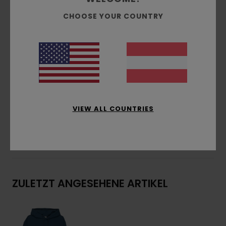
Passform:
gemütlicher und freier Relaxed Fit
CHOOSE YOUR COUNTRY
Innenseite ungebürstet
Taschen:
Kängurutasche
Kapuze:
feste Kapuze
Label an der Innennaht
Stickerei auf der Brust
Zusammensetzung
[Hauptstoff] 70 % Baumwolle,
30 % recycelte Baumwolle
VIEW ALL COUNTRIES
Versand & Rückversand
ZULETZT ANGESEHENE ARTIKEL