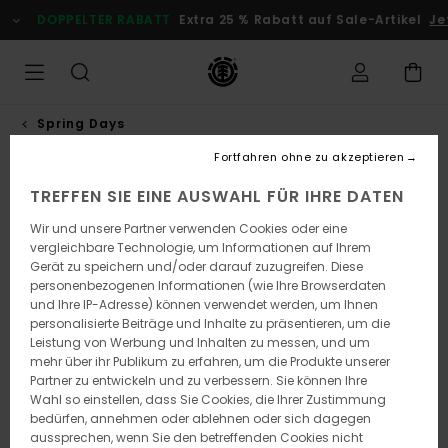
Direkt
DOPPELTER RABATT
Extra 25 % Rabatt auf Sale-Artikel
Jet
zur
Produktinformation
springen
Spring Days
Fortfahren ohne zu akzeptieren
TREFFEN SIE EINE AUSWAHL FÜR IHRE DATEN
Wir und unsere Partner verwenden Cookies oder eine
vergleichbare Technologie, um Informationen auf Ihrem
Gerät zu speichern und/oder darauf zuzugreifen. Diese
personenbezogenen Informationen (wie Ihre Browserdaten
und Ihre IP-Adresse) können verwendet werden, um Ihnen
personalisierte Beiträge und Inhalte zu präsentieren, um die
Leistung von Werbung und Inhalten zu messen, und um
mehr über ihr Publikum zu erfahren, um die Produkte unserer
Partner zu entwickeln und zu verbessern. Sie können Ihre
Wahl so einstellen, dass Sie Cookies, die Ihrer Zustimmung
bedürfen, annehmen oder ablehnen oder sich dagegen
aussprechen, wenn Sie den betreffenden Cookies nicht