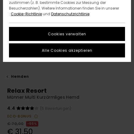
zustimmen (z. B. bestimmte Cookies zur Messung der
Besucherzahlen). Weitere Informationen finden Sie in unserer
:
Cookie-Richtlinie
und
Datenschutzrichtlinie
Cookies verwalten
Alle Cookies akzeptieren
Hemden
Relax Resort
Männer Multi Kurzärmliges Hemd
4.4
(5 Bewertungen)
ECO-BONUS
€ 70,00
55%
€ 31,50