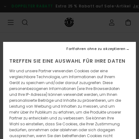
Direkt
DOPPELTER RABATT
Extra 25 % Rabatt auf Sale-Artikel
Je
zur
Produktinformation
springen
Fortfahren ohne zu akzeptieren
TREFFEN SIE EINE AUSWAHL FÜR IHRE DATEN
Wir und unsere Partner verwenden Cookies oder eine
vergleichbare Technologie, um Informationen auf Ihrem
Gerät zu speichern und/oder darauf zuzugreifen. Diese
personenbezogenen Informationen (wie Ihre Browserdaten
und Ihre IP-Adresse) können verwendet werden, um Ihnen
personalisierte Beiträge und Inhalte zu präsentieren, um die
Leistung von Werbung und Inhalten zu messen, und um
mehr über ihr Publikum zu erfahren, um die Produkte unserer
Partner zu entwickeln und zu verbessern. Sie können Ihre
Wahl so einstellen, dass Sie Cookies, die Ihrer Zustimmung
bedürfen, annehmen oder ablehnen oder sich dagegen
aussprechen, wenn Sie den betreffenden Cookies nicht