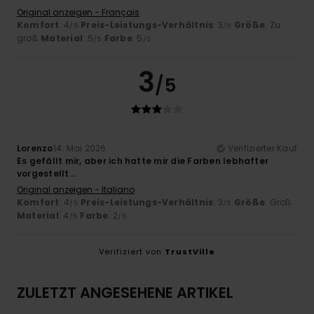
Original anzeigen - Français
Komfort
: 4
Preis-Leistungs-Verhältnis
: 3
Größe
: Zu
/5
/5
groß
Material
: 5
Farbe
: 5
/5
/5
3
/5
Lorenzo
14. Mai 2026
Verifizierter Kauf
Es gefällt mir, aber ich hatte mir die Farben lebhafter
vorgestellt...
Original anzeigen - Italiano
Komfort
: 4
Preis-Leistungs-Verhältnis
: 3
Größe
: Groß
/5
/5
Material
: 4
Farbe
: 2
/5
/5
Verifiziert von
TrustVille
ZULETZT ANGESEHENE ARTIKEL