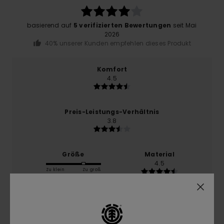
basierend auf
5 verifizierten Bewertungen
seit Mai
2026
40% unserer Kunden empfehlen dieses Produkt
Komfort
4.5
Preis-Leistungs-Verhältnis
3.8
Größe
Material
4.5
Zu klein
Zu groß
Farbe
4.3