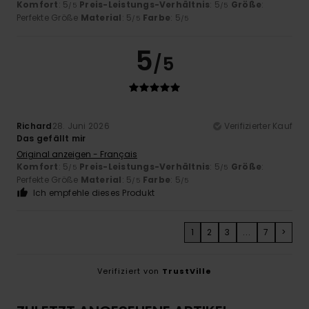
Komfort
: 5
Preis-Leistungs-Verhältnis
: 5
Größe
:
/5
/5
Perfekte Größe
Material
: 5
Farbe
: 5
/5
/5
5
/5
Richard
28. Juni 2026
Verifizierter Kauf
Das gefällt mir
Original anzeigen - Français
Komfort
: 5
Preis-Leistungs-Verhältnis
: 5
Größe
:
/5
/5
Perfekte Größe
Material
: 5
Farbe
: 5
/5
/5
Ich empfehle dieses Produkt
1
2
3
...
7
>
Verifiziert von
TrustVille