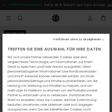
Direkt
DOPPELTER RABATT
Extra 25 % Rabatt auf Sale-Artikel
Jetzt
zur
Produktinformation
springen
NEUHEITEN
Fortfahren ohne zu akzeptieren
TREFFEN SIE EINE AUSWAHL FÜR IHRE DATEN
Wir und unsere Partner verwenden Cookies oder eine
vergleichbare Technologie, um Informationen auf Ihrem
Gerät zu speichern und/oder darauf zuzugreifen. Diese
personenbezogenen Informationen (wie Ihre Browserdaten
und Ihre IP-Adresse) können verwendet werden, um Ihnen
personalisierte Beiträge und Inhalte zu präsentieren, um die
Leistung von Werbung und Inhalten zu messen, und um
mehr über ihr Publikum zu erfahren, um die Produkte unserer
Partner zu entwickeln und zu verbessern. Sie können Ihre
Wahl so einstellen, dass Sie Cookies, die Ihrer Zustimmung
bedürfen, annehmen oder ablehnen oder sich dagegen
aussprechen, wenn Sie den betreffenden Cookies nicht