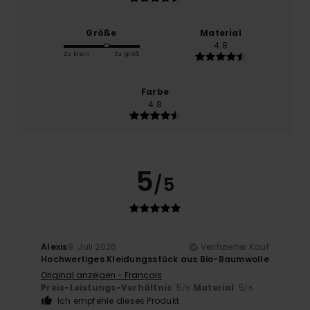
Größe
Material
4.8
Zu klein
Zu groß
Farbe
4.8
5
/5
Alexis
9. Juli 2026
Verifizierter Kauf
Hochwertiges Kleidungsstück aus Bio-Baumwolle
Original anzeigen - Français
Preis-Leistungs-Verhältnis
: 5
Material
: 5
/5
/5
Ich empfehle dieses Produkt