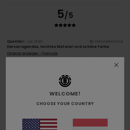
5
/5
Quentin
8. Juli 2026
Verifizierter Kauf
Hervorragendes, leichtes Material und schöne Farbe
Original anzeigen - Français
Komfort
: 5
Preis-Leistungs-Verhältnis
: 5
Größe
:
/5
/5
Perfekte Größe
Material
: 5
Farbe
: 5
/5
/5
5
/5
WELCOME!
CHOOSE YOUR COUNTRY
Franz
7. Juli 2026
Verifizierter Kauf
Top Tragekomfort und Qualität
Komfort
: 5
Preis-Leistungs-Verhältnis
: 5
Größe
:
/5
/5
Perfekte Größe
Material
: 5
Farbe
: 5
/5
/5