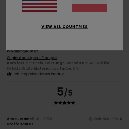
Ich empfehle dieses Produkt
5
/5
VIEW ALL COUNTRIES
Anne Jerome
5. Juli 2026
Verifizierter Kauf
Produktqualität
Original anzeigen - Français
Komfort
: 5
Preis-Leistungs-Verhältnis
: 4
Größe
:
/5
/5
Perfekte Größe
Material
: 5
Farbe
: 5
/5
/5
Ich empfehle dieses Produkt
5
/5
Anne Jerome
5. Juli 2026
Verifizierter Kauf
Stoffqualität