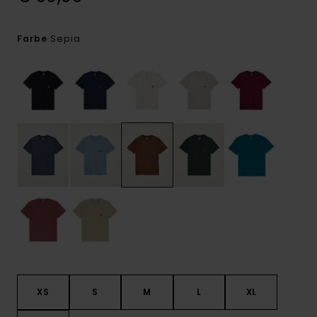
Sepia
Farbe
XS
S
M
L
XL