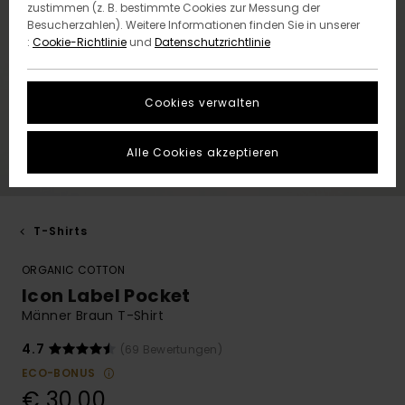
zustimmen (z. B. bestimmte Cookies zur Messung der
Besucherzahlen). Weitere Informationen finden Sie in unserer
:
Cookie-Richtlinie
und
Datenschutzrichtlinie
Cookies verwalten
Alle Cookies akzeptieren
T-Shirts
ORGANIC COTTON
Icon Label Pocket
Männer Braun T-Shirt
4.7
(69 Bewertungen)
ECO-BONUS
€ 30,00