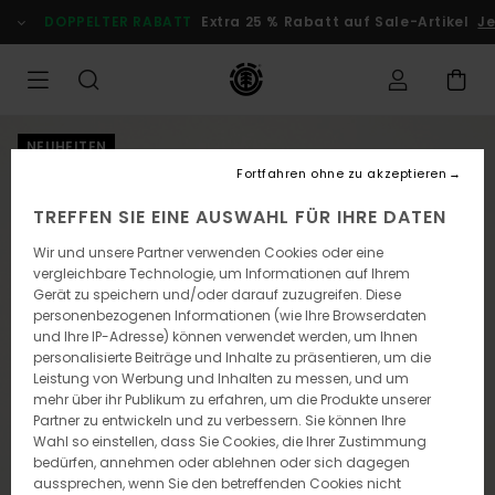
Direkt
DOPPELTER RABATT
Extra 25 % Rabatt auf Sale-Artikel
Je
zur
Produktinformation
springen
NEUHEITEN
Fortfahren ohne zu akzeptieren
TREFFEN SIE EINE AUSWAHL FÜR IHRE DATEN
Wir und unsere Partner verwenden Cookies oder eine
vergleichbare Technologie, um Informationen auf Ihrem
Gerät zu speichern und/oder darauf zuzugreifen. Diese
personenbezogenen Informationen (wie Ihre Browserdaten
und Ihre IP-Adresse) können verwendet werden, um Ihnen
personalisierte Beiträge und Inhalte zu präsentieren, um die
Leistung von Werbung und Inhalten zu messen, und um
mehr über ihr Publikum zu erfahren, um die Produkte unserer
Partner zu entwickeln und zu verbessern. Sie können Ihre
Wahl so einstellen, dass Sie Cookies, die Ihrer Zustimmung
bedürfen, annehmen oder ablehnen oder sich dagegen
aussprechen, wenn Sie den betreffenden Cookies nicht